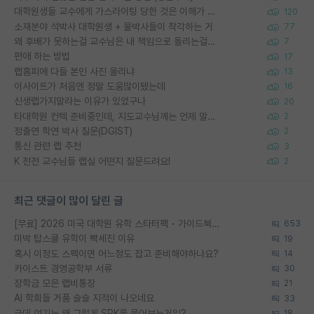
대학원생들 교수에게 가스라이팅 당한 것은 이해가 갑니다. 안타깝네요.
120
소재분야 석박사 대학원생 + 물박사들이 착각하는 거
77
왜 후배가 못하는걸 교수님은 내 책임으로 돌리는걸까요?
7
편애 하는 방법
17
랩홈피에 다들 본인 사진 올리냐
13
이사이트가 처음엔 정말 도움많이됐는데
16
신생랩가지말라는 이유가 있었구나
20
타대학원 컨텍 준비중인데, 지도교수님께는 언제 말씀드려야 할까요?
2
정출연 학연 박사 질문(DGIST)
2
통신 관련 랩 추천
3
K 전전 교수님들 랩실 어떤지 질문드려요!
2
최근 댓글이 많이 달린 글
[무료] 2026 미국 대학원 유학 스타터팩 - 가이드북 & 합격자 컨택메일 템플릿
653
미박 탑스쿨 유학이 빡세진 이유
19
혹시 이정도 스펙이면 어느정도 잡고 준비해야하나요?
14
카이스트 경영공학부 서류
30
장학금 모은 랩비통장
21
AI 학회들 거품 슬슬 지적이 나오네요
33
근데 여기는 왜 그렇게 SPK를 물어보는거임?
18