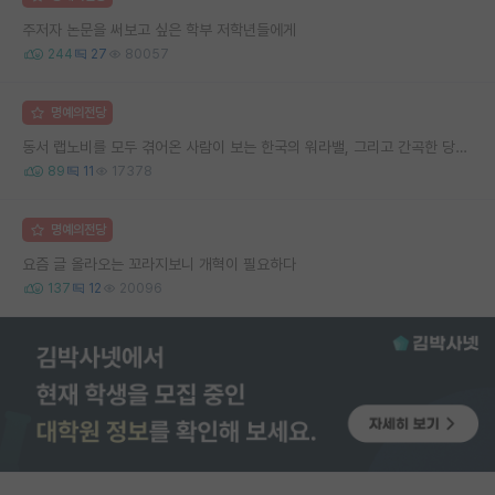
주저자 논문을 써보고 싶은 학부 저학년들에게
244
27
80057
명예의전당
동서 랩노비를 모두 겪어온 사람이 보는 한국의 워라밸, 그리고 간곡한 당부의 말씀
89
11
17378
명예의전당
요즘 글 올라오는 꼬라지보니 개혁이 필요하다
137
12
20096