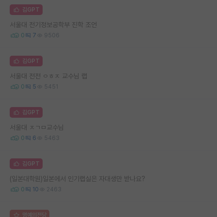
김GPT
서울대 전기정보공학부 진학 조언
0
7
9506
김GPT
서울대 전전 ㅇㅎㅈ 교수님 랩
0
5
5451
김GPT
서울대 ㅈㄱㅁ교수님
0
6
5463
김GPT
(일본대학원)일본에서 인기랩실은 자대생만 받나요?
0
10
2463
명예의전당