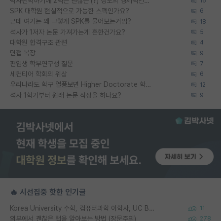
박사진학하기에 2억은 괜찮은 (?) 정도의 경제력인가요
16
SPK 대학원 현실적으로 가능한 스펙인가요?
6
근데 여기는 왜 그렇게 SPK를 물어보는거임?
18
석사가 1저자 논문 가져가는게 흔한건가요?
5
대학원 합격구조 관련
4
면접 복장
9
편입생 학부연구생 질문
7
세컨티어 학회의 위상
6
우리나라도 학구 열풍보면 Higher Doctorate 학위가 필요하다고 봅니다.
12
석사 1학기부터 원래 논문 작성을 하나요?
9
🔥 시선집중 핫한 인기글
Korea University 수학, 컴퓨터과학 이학사, UC Berkeley 산업공학 대학원 공학박사가 되는 것은 쉽지 않겠죠?
11
외부에서 괜찮은 랩을 알아보는 방법 (장문주의)
278