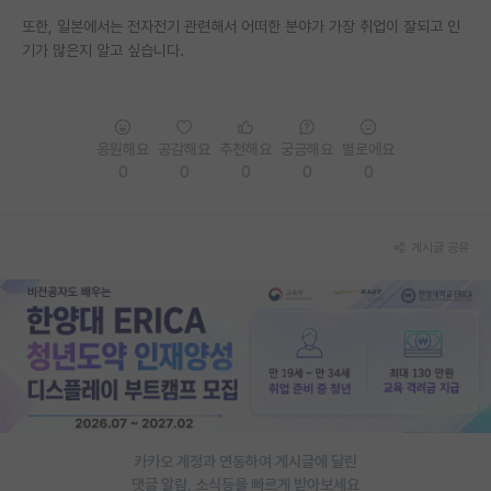
또한, 일본에서는 전자전기 관련해서 어떠한 분야가 가장 취업이 잘되고 인
PI 전용 게시판
기가 많은지 알고 싶습니다.
인문사회 계열 게시판
특수/전문대학원 게시판
응원해요
공감해요
추천해요
궁금해요
별로에요
반도체/AI 게시판
0
0
0
0
0
장학금/장학생 게시판
게시글 공유
학술 정보 게시판
홍보 게시판
커리어
유학교육
이벤트
카카오 계정과 연동하여 게시글에 달린
반도체 아카데미
댓글 알람, 소식등을 빠르게 받아보세요