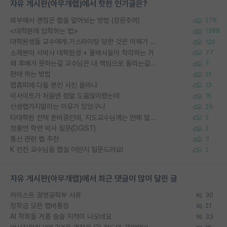
자유 게시판(아무개랩)에서 핫한 인기글은?
외부에서 괜찮은 랩을 알아보는 방법 (장문주의)
278
<대학원에 입학하는 법>
1388
대학원생들 교수에게 가스라이팅 당한 것은 이해가 갑니다. 안타깝네요.
120
소재분야 석박사 대학원생 + 물박사들이 착각하는 거
77
왜 후배가 못하는걸 교수님은 내 책임으로 돌리는걸까요?
7
편애 하는 방법
17
랩홈피에 다들 본인 사진 올리냐
13
이사이트가 처음엔 정말 도움많이됐는데
16
신생랩가지말라는 이유가 있었구나
20
타대학원 컨텍 준비중인데, 지도교수님께는 언제 말씀드려야 할까요?
2
정출연 학연 박사 질문(DGIST)
2
통신 관련 랩 추천
3
K 전전 교수님들 랩실 어떤지 질문드려요!
2
자유 게시판(아무개랩)에서 최근 댓글이 많이 달린 글
카이스트 경영공학부 서류
30
장학금 모은 랩비통장
21
AI 학회들 거품 슬슬 지적이 나오네요
33