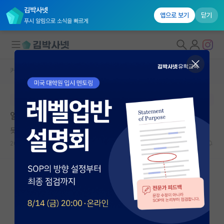
김박사넷
앱으로 보기
닫기
푸시 알림으로 소식을 빠르게
커뮤니티 홈
자유 게시판(아무개랩)
대학원생 모집
본문이 수정되지 않는 박제글입니다.
국내대학원 정보
일본 대학원 잘 아는 분 계신가요
연구실&오픈랩
못된 갈릴레오 갈릴레이
커뮤니티
2024.07.19
8
2421
커뮤니티 홈
전체글보기
베스트 게시판
IF 명예의전당