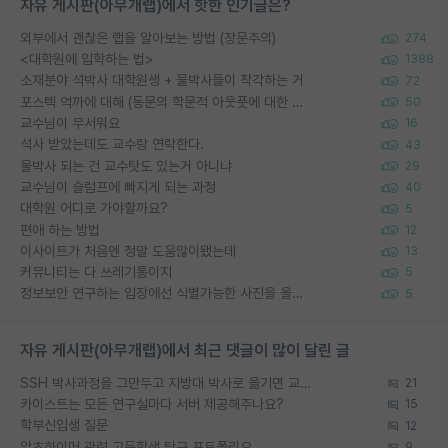
자유 게시판(아무개랩)에서 핫한 인기글은?
외부에서 괜찮은 랩을 알아보는 방법 (장문주의)
274
<대학원에 입학하는 법>
1388
소재분야 석박사 대학원생 + 물박사들이 착각하는 거
72
포스텍 억까에 대해 (동문의 학문적 아웃풋에 대한 반박)
50
교수님이 무서워요
16
석사 받았는데도 교수랑 연락한다.
43
물박사 되는 건 교수탓도 있는거 아니냐
29
교수님이 슬럼프에 빠지게 되는 과정
40
대학원 어디로 가야할까요?
5
편애 하는 방법
12
이사이트가 처음엔 정말 도움많이됐는데
13
커뮤니티는 다 쓰레기통이지
5
정보보안 연구하는 입장에선 식별가능한 사진을 올리는건 비추이긴함
5
자유 게시판(아무개랩)에서 최근 댓글이 많이 달린 글
SSH 박사과정을 그만두고 지방대 박사로 옮기면 교수의 꿈은 끝일까요?
21
카이스트는 모든 연구실마다 서버 제공해주나요?
15
학부신입생 질문
12
알츠하이머 관련 고등학생 탐구 포트폴리오
9