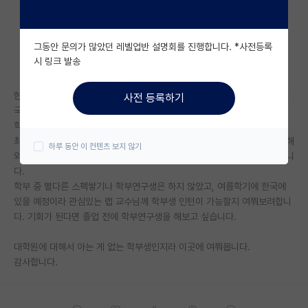
자유 게시판(아무개랩)
그동안 문의가 많았던 레벨업반 설명회를 진행합니다. *사전등록
미국 유학 게시판
시 링크 발송
미국 대학원 합격 후기 게시판
현재 3학년 2학기 학부생이고, Qs 랭킹 101-150사이의 높지 않은 영어권
사전 등록하기
대학원생 모집 게시판
국가의 대학을 다니고 있습니다.
학점은 3.75/4.5 이고 이과입니다.
대학원 합격 후기 게시판
최근 카이스트 문화기술대학원의 연구 분야에 관심이 생겨서 알아보던 중 해
하루 동안 이 컨텐츠 보지 않기
외대는 표본이 많지 않아서 제 스펙으로 지원이 가능할지 궁금해서 여쭤봅니
연구실(PI) 홍보 게시판
다.
학부 중 별다른 스펙쌓기나 학부연구생은 하지 않았고, 여름학기에 한국에
석박사 채용 정보 게시판
있을 예정이라 관심있는 랩 교수님께 학부생 인턴이 가능할지 여쭤보려합니
다. 기회가 된다면 졸업 전에 학부연구생을 해보고 싶습니다.
임용 정보 게시판
학부 인턴 게시판
대학원에 대해서 아는 게 없는 학부생인지라 이곳에 여쭤봅니다.
감사합니다.
취업 게시판
임용 후기 게시판