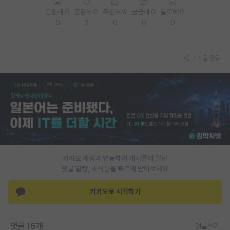
응원해요
공감해요
추천해요
궁금해요
별로에요
PI 전용 게시판
0
2
0
0
0
인문사회 계열 게시판
특수/전문대학원 게시판
게시글 공유
반도체/AI 게시판
장학금/장학생 게시판
학술 정보 게시판
홍보 게시판
카카오 계정과 연동하여 게시글에 달린
커리어
댓글 알람, 소식등을 빠르게 받아보세요
유학교육
카카오로 시작하기
이벤트
반도체 아카데미
댓글 16개
댓글쓰기