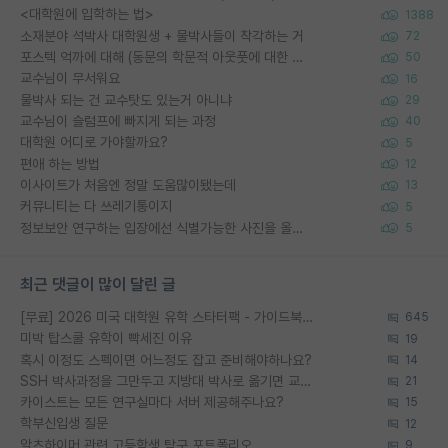
<대학원에 입학하는 법>
1388
소재분야 석박사 대학원생 + 물박사들이 착각하는 거
72
포스텍 억까에 대해 (동문의 학문적 아웃풋에 대한 반박)
50
교수님이 무서워요
16
물박사 되는 건 교수탓도 있는거 아니냐
29
교수님이 슬럼프에 빠지게 되는 과정
40
대학원 어디로 가야할까요?
5
편애 하는 방법
12
이사이트가 처음엔 정말 도움많이됐는데
13
커뮤니티는 다 쓰레기통이지
5
정보보안 연구하는 입장에선 식별가능한 사진을 올리는건 비추이긴함
5
최근 댓글이 많이 달린 글
[무료] 2026 미국 대학원 유학 스타터팩 - 가이드북 & 합격자 컨택메일 템플릿
645
미박 탑스쿨 유학이 빡세진 이유
19
혹시 이정도 스펙이면 어느정도 잡고 준비해야하나요?
14
SSH 박사과정을 그만두고 지방대 박사로 옮기면 교수의 꿈은 끝일까요?
21
카이스트는 모든 연구실마다 서버 제공해주나요?
15
학부신입생 질문
12
알츠하이머 관련 고등학생 탐구 포트폴리오
9