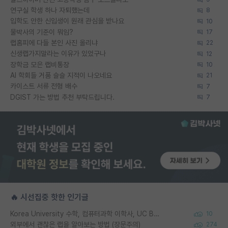
연구실 학생 하나 자퇴했는데
8
입학도 안한 신입생이 원래 관심을 받나요
10
물박사의 기준이 뭐임?
17
랩홈피에 다들 본인 사진 올리냐
22
신생랩가지말라는 이유가 있었구나
12
장학금 모은 랩비통장
10
AI 학회들 거품 슬슬 지적이 나오네요
21
카이스트 서류 전형 배수
7
DGIST 가는 방법 추천 부탁드립니다.
7
🔥 시선집중 핫한 인기글
Korea University 수학, 컴퓨터과학 이학사, UC Berkeley 산업공학 대학원 공학박사가 되는 것은 쉽지 않겠죠?
10
외부에서 괜찮은 랩을 알아보는 방법 (장문주의)
274