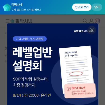
김박사넷
앱으로 보기
닫기
푸시 알림으로 소식을 빠르게
커뮤니티 홈
자유 게시판(아무개랩)
대학원생 모집
해외대 학부생 카이스트석사 가능할까요
국내대학원 정보
귀여운 로버트 후크
연구실&오픈랩
2024.05.19
16
4043
커뮤니티
커뮤니티 홈
전체글보기
베스트 게시판
IF 명예의전당