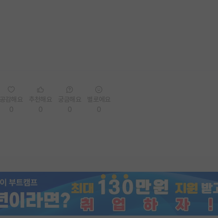
공감해요
추천해요
궁금해요
별로에요
0
0
0
0