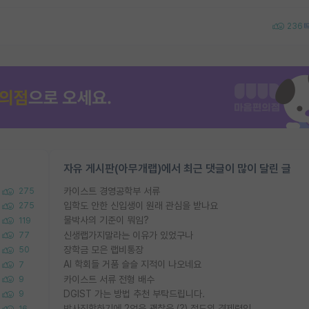
236
자유 게시판(아무개랩)에서 최근 댓글이 많이 달린 글
카이스트 경영공학부 서류
275
입학도 안한 신입생이 원래 관심을 받나요
275
물박사의 기준이 뭐임?
119
신생랩가지말라는 이유가 있었구나
77
장학금 모은 랩비통장
50
AI 학회들 거품 슬슬 지적이 나오네요
7
카이스트 서류 전형 배수
9
DGIST 가는 방법 추천 부탁드립니다.
9
박사진학하기에 2억은 괜찮은 (?) 정도의 경제력인가요
16