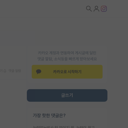
카카오 계정과 연동하여 게시글에 달린
댓글 알람, 소식등을 빠르게 받아보세요
기
댓글 알람
카카오로 시작하기
글쓰기
가장 핫한 댓글은?
능력없는박사 란 말이지 뭐. 능력이 뭐고 능력이 있다는게 뭔지는 사람마다 기준이 다르니까 얘기해봐야 서로 자기 기준만 얘기해서 논쟁이 끝이 안나고. 주위에서 능력있고 야심있는 신입생이 교수가 유의미한 피드백을 아예 안주면서 제대로된 과제에 참여해볼 기회도 제공하지 않고 잡일 뺑뺑이만 돌려서 맨날 단순작업만 하면서 밤새다가 눈빛이 점점 죽어가는걸 본 사람은 물박사는 교수탓이라고 하고, 교수는 이것저것 알려도 주고 기회도 주고 사수 동기 붙여주면서 어떻게든 끌고가려고 하는데 본인이 매일 뺀질거리면서 출근 하는둥마는둥 하다가 기껏 와서도 폰이나 쳐다보다가 실험 망치고 저녁약속있어서 먼저 가볼게요~ 하는걸 본 사람은 물박사는 본인탓이라고 함.