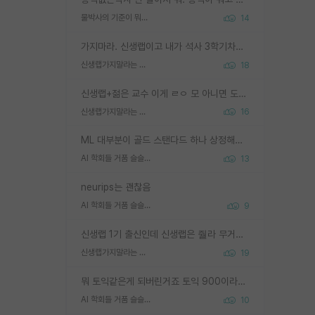
물박사의 기준이 뭐임?
14
가지마라. 신생랩이고 내가 석사 3학기차인데 최고참인데 나도 아무것도 모르는데 교수가 후배들 왜 논문 교육 안시키냐. 논문 왜 안 써오냐 닦달한다
신생랩가지말라는 이유가 있었구나
18
신생랩+젊은 교수 이게 ㄹㅇ 모 아니면 도인듯.
신생랩가지말라는 이유가 있었구나
16
ML 대부분이 골드 스탠다드 하나 상정해놓고 (벤치마크 데이터셋이 여러 개면 여러 개 상정) 그거 얼마나 잘 맞추나 싸움임 가끔 번뜩이는 설계 철학을 보여주는 논문들도 있지만 대부분 그거 성적 얼마나 더 올리느라에 혈안이 되어 있는 측면이 잇음
AI 학회들 거품 슬슬 지적이 나오네요
13
neurips는 괜찮음
AI 학회들 거품 슬슬 지적이 나오네요
9
신생랩 1기 출신인데 신생랩은 줠라 무거운 바벨 같은거임. 들면 대박인데 못들면 깔려 죽음. 아무도 알려주지 않는 환경에서 자생해야하지만, 일단 살아남았다면 그 어떤 사람보다 악착같고 생존력 높은 사람으로 거듭날 수 있음
신생랩가지말라는 이유가 있었구나
19
뭐 토익같은게 되버린거죠 토익 900이라고 영어잘하는건 아닙니다만 잘하는사람은 다 900을 넘는 그런
AI 학회들 거품 슬슬 지적이 나오네요
10