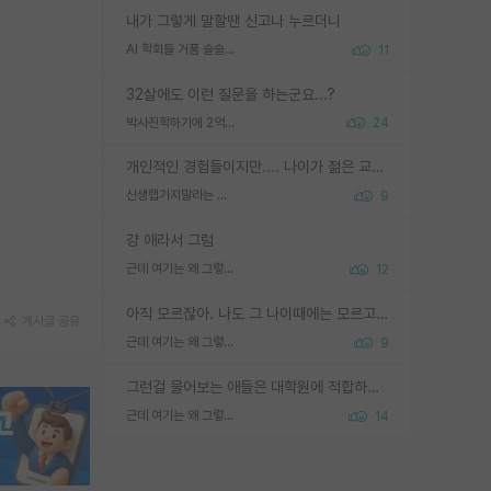
내가 그렇게 말할땐 신고나 누르더니
AI 학회들 거품 슬슬 지적이 나오네요
11
32살에도 이런 질문을 하는군요...?
박사진학하기에 2억은 괜찮은 (?) 정도의 경제력인가요
24
개인적인 경험들이지만.... 나이가 젊은 교수일수록 꼰대라는 가면을 쓴 채로 무례함을 행동하는 경우가 거의 90% 정도였음. 나이가 어린데 다른 또래들과 달리 명예, 권력, 재력까지 얻었으니 세상 다 가진 기분이겠지. 오히러 나이 든 교수들이 행동과 말을 더 조심하시더라.
신생랩가지말라는 이유가 있었구나
9
걍 애라서 그럼
근데 여기는 왜 그렇게 SPK를 물어보는거임?
12
아직 모르잖아. 나도 그 나이때에는 모르고 평가 받고 안심하고 싶었어.
게시글 공유
근데 여기는 왜 그렇게 SPK를 물어보는거임?
9
그런걸 물어보는 애들은 대학원에 적합하지 않다
근데 여기는 왜 그렇게 SPK를 물어보는거임?
14