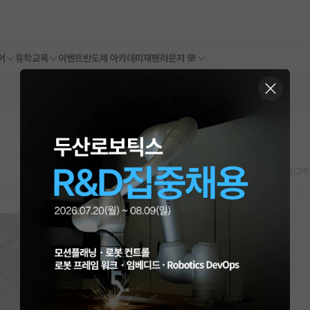
어
유학교육
이벤트
반도체 아카데미
재팬라운지 🌸
스크랩
신고하