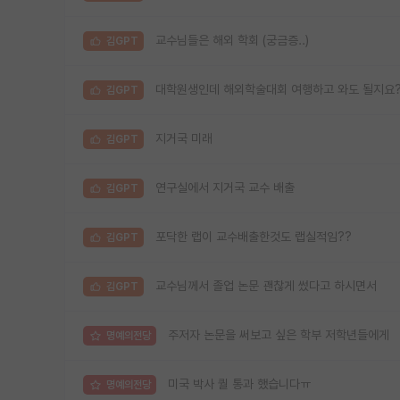
교수님들은 해외 학회 (궁금증..)
김GPT
대학원생인데 해외학술대회 여행하고 와도 될지요
김GPT
지거국 미래
김GPT
연구실에서 지거국 교수 배출
김GPT
포닥한 랩이 교수배출한것도 랩실적임??
김GPT
교수님께서 졸업 논문 괜찮게 썼다고 하시면서
김GPT
주저자 논문을 써보고 싶은 학부 저학년들에게
명예의전당
미국 박사 퀄 통과 했습니다ㅠ
명예의전당