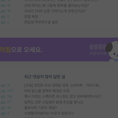
근데 여기는 왜 그렇게 SPK를 물어보는거임?
13
석사가 1저자 논문 가져가는게 흔한건가요?
14
면접 복장
2
편입생 학부연구생 질문
2
최근 댓글이 많이 달린 글
[무료] 2026 미국 대학원 유학 스타터팩 - 가이드북 & 합격자 컨택메일 템플릿
11
미박 탑스쿨 유학이 빡세진 이유
275
혹시 이정도 스펙이면 어느정도 잡고 준비해야하나요?
119
입학도 안한 신입생이 원래 관심을 받나요
77
물박사의 기준이 뭐임?
50
신생랩가지말라는 이유가 있었구나
7