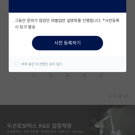
자유 게시판(아무개랩)
그동안 문의가 많았던 레벨업반 설명회를 진행합니다. *사전등록
미국 유학 게시판
시 링크 발송
미국 대학원 합격 후기 게시판
.
사전 등록하기
대학원생 모집 게시판
대학원 합격 후기 게시판
하루 동안 이 컨텐츠 보지 않기
응원해요
공감해요
추천해요
궁금해요
별로에요
연구실(PI) 홍보 게시판
0
0
0
0
0
석박사 채용 정보 게시판
임용 정보 게시판
게시글 공유
학부 인턴 게시판
취업 게시판
임용 후기 게시판