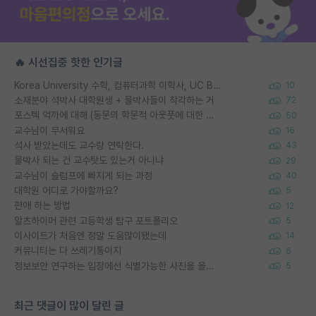
🔥 시선집중 핫한 인기글
Korea University 수학, 컴퓨터과학 이학사, UC Berkeley 산업공학 대학원 공학박사가 되는 것은 쉽지 않겠죠?
10
소재분야 석박사 대학원생 + 물박사들이 착각하는 거
72
포스텍 억까에 대해 (동문의 학문적 아웃풋에 대한 반박)
50
교수님이 무서워요
16
석사 받았는데도 교수랑 연락한다.
43
물박사 되는 건 교수탓도 있는거 아니냐
29
교수님이 슬럼프에 빠지게 되는 과정
40
대학원 어디로 가야할까요?
5
편애 하는 방법
12
알츠하이머 관련 고등학생 탐구 포트폴리오
5
이사이트가 처음엔 정말 도움많이됐는데
14
커뮤니티는 다 쓰레기통이지
6
정보보안 연구하는 입장에선 식별가능한 사진을 올리는건 비추이긴함
5
최근 댓글이 많이 달린 글