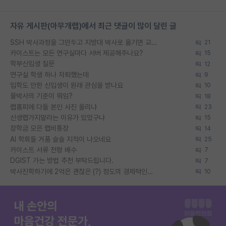
자유 게시판(아무개랩)에서 최근 댓글이 많이 달린 글
SSH 박사과정을 그만두고 지방대 박사로 옮기면 교수의 꿈은 끝일까요?
21
카이스트는 모든 연구실마다 서버 제공해주나요?
15
학부신입생 질문
12
연구실 학생 하나 자퇴했는데
9
입학도 안한 신입생이 원래 관심을 받나요
10
물박사의 기준이 뭐임?
18
랩홈피에 다들 본인 사진 올리냐
23
신생랩가지말라는 이유가 있었구나
15
장학금 모은 랩비통장
14
AI 학회들 거품 슬슬 지적이 나오네요
25
카이스트 서류 전형 배수
7
DGIST 가는 방법 추천 부탁드립니다.
7
박사진학하기에 2억은 괜찮은 (?) 정도의 경제력인가요
10