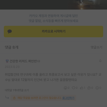
PI 전용 게시판
카카오 계정과 연동하여 게시글에 달린
인문사회 계열 게시판
댓글 알람, 소식등을 빠르게 받아보세요
특수/전문대학원 게시판
카카오로 시작하기
반도체/AI 게시판
장학금/장학생 게시판
댓글 8개
댓글쓰기
학술 정보 게시판
건강한 리처드 파인만
홍보 게시판
2023.12.23
커리어
취업할건데 연구과제 이름 올리고 최종보고서 보고 싶은 이유가 있나요? 교
수님 말대로 12월까지 인건비 받고 나가면 깔끔할텐데요
유학교육
0
0
1
0
0
대댓글 1개
대댓글 쓰기
이벤트
해당 댓글을 보려면 로그인이 필요합니다.
로그인하기
반도체 아카데미