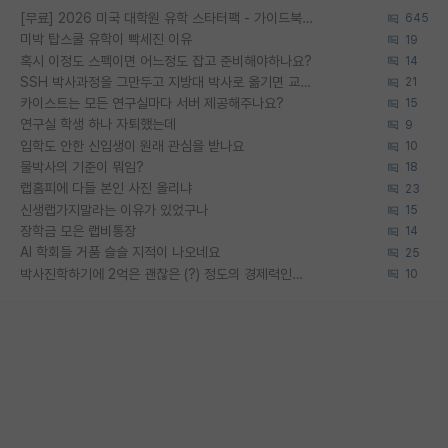
[무료] 2026 미국 대학원 유학 스타터팩 - 가이드북 & 합격자 컨택메일 템플릿
645
미박 탑스쿨 유학이 빡세진 이유
19
혹시 이정도 스펙이면 어느정도 잡고 준비해야하나요?
14
SSH 박사과정을 그만두고 지방대 박사로 옮기면 교수의 꿈은 끝일까요?
21
카이스트는 모든 연구실마다 서버 제공해주나요?
15
연구실 학생 하나 자퇴했는데
9
입학도 안한 신입생이 원래 관심을 받나요
10
물박사의 기준이 뭐임?
18
랩홈피에 다들 본인 사진 올리냐
23
신생랩가지말라는 이유가 있었구나
15
장학금 모은 랩비통장
14
AI 학회들 거품 슬슬 지적이 나오네요
25
박사진학하기에 2억은 괜찮은 (?) 정도의 경제력인가요
10