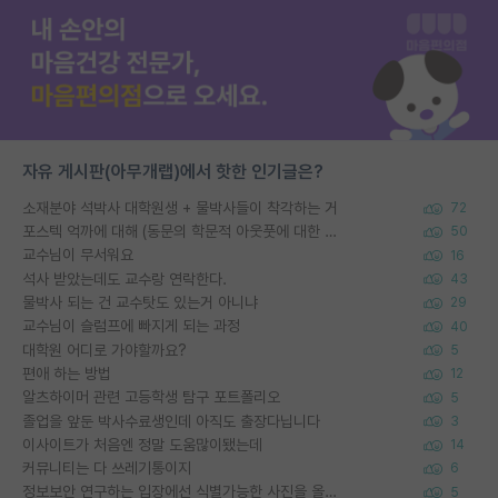
자유 게시판(아무개랩)에서 핫한 인기글은?
소재분야 석박사 대학원생 + 물박사들이 착각하는 거
72
포스텍 억까에 대해 (동문의 학문적 아웃풋에 대한 반박)
50
교수님이 무서워요
16
석사 받았는데도 교수랑 연락한다.
43
물박사 되는 건 교수탓도 있는거 아니냐
29
교수님이 슬럼프에 빠지게 되는 과정
40
대학원 어디로 가야할까요?
5
편애 하는 방법
12
알츠하이머 관련 고등학생 탐구 포트폴리오
5
졸업을 앞둔 박사수료생인데 아직도 출장다닙니다
3
이사이트가 처음엔 정말 도움많이됐는데
14
커뮤니티는 다 쓰레기통이지
6
정보보안 연구하는 입장에선 식별가능한 사진을 올리는건 비추이긴함
5