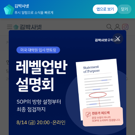
김박사넷
앱으로 보기
닫기
푸시 알림으로 소식을 빠르게
커뮤니티 홈
자유 게시판(아무개랩)
대학원생 모집
연구과제 관련 문의
국내대학원 정보
당당한 장자크 루소
연구실&오픈랩
2023.12.23
8
1755
커뮤니티
커뮤니티 홈
전체글보기
베스트 게시판
IF 명예의전당