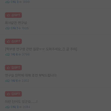
0
3
1899
김GPT
회사같은 연구실
0
1
1926
김GPT
[학부생 연구생 관련 질문ㅠㅠ 도와주세요_긴 글 주의]
1
6
3798
김GPT
연구실 진학에 대해 조언 부탁드립니다
1
6
2202
김GPT
이런 단어도 있군요......!
0
3
2084