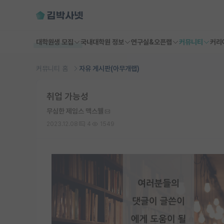
대학원생 모집
국내대학원 정보
연구실&오픈랩
커뮤니티
커리
커뮤니티 홈
자유 게시판(아무개랩)
취업 가능성
무심한 제임스 맥스웰
2023.12.08
4
1549