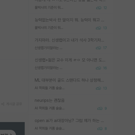
물박사의 기준이 뭐임?
12
능력없는박사 란 말이지 뭐. 능력이 뭐고 능력이 있다는게 뭔지는 사람마다 기준이 다르니까 얘기해봐야 서로 자기 기준만 얘기해서 논쟁이 끝이 안나고. 주위에서 능력있고 야심있는 신입생이 교수가 유의미한 피드백을 아예 안주면서 제대로된 과제에 참여해볼 기회도 제공하지 않고 잡일 뺑뺑이만 돌려서 맨날 단순작업만 하면서 밤새다가 눈빛이 점점 죽어가는걸 본 사람은 물박사는 교수탓이라고 하고, 교수는 이것저것 알려도 주고 기회도 주고 사수 동기 붙여주면서 어떻게든 끌고가려고 하는데 본인이 매일 뺀질거리면서 출근 하는둥마는둥 하다가 기껏 와서도 폰이나 쳐다보다가 실험 망치고 저녁약속있어서 먼저 가볼게요~ 하는걸 본 사람은 물박사는 본인탓이라고 함.
물박사의 기준이 뭐임?
13
가지마라. 신생랩이고 내가 석사 3학기차인데 최고참인데 나도 아무것도 모르는데 교수가 후배들 왜 논문 교육 안시키냐. 논문 왜 안 써오냐 닦달한다
신생랩가지말라는 이유가 있었구나
17
신생랩+젊은 교수 이게 ㄹㅇ 모 아니면 도인듯.
신생랩가지말라는 이유가 있었구나
16
ML 대부분이 골드 스탠다드 하나 상정해놓고 (벤치마크 데이터셋이 여러 개면 여러 개 상정) 그거 얼마나 잘 맞추나 싸움임 가끔 번뜩이는 설계 철학을 보여주는 논문들도 있지만 대부분 그거 성적 얼마나 더 올리느라에 혈안이 되어 있는 측면이 잇음
AI 학회들 거품 슬슬 지적이 나오네요
13
neurips는 괜찮음
게시글 공유
AI 학회들 거품 슬슬 지적이 나오네요
9
open ai가 ai대장아님? 그럼 쟤가 하는 말이 다 맞겠네
AI 학회들 거품 슬슬 지적이 나오네요
8