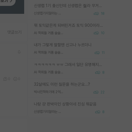
신생랩 1기 출신인데 신생랩은 줠라 무거운 바벨 같은거임. 들면 대박인데 못들면 깔려 죽음. 아무도 알려주지 않는 환경에서 자생해야하지만, 일단 살아남았다면 그 어떤 사람보다 악착같고 생존력 높은 사람으로 거듭날 수 있음
신생랩가지말라는 이유가 있었구나
18
뭐 토익같은게 되버린거죠 토익 900이라고 영어잘하는건 아닙니다만 잘하는사람은 다 900을 넘는 그런
댓글쓰기
AI 학회들 거품 슬슬 지적이 나오네요
10
내가 그렇게 말할땐 신고나 누르더니
AI 학회들 거품 슬슬 지적이 나오네요
11
ㅋㅋㅋㅋㅋㅋ ㅠㅠ 그래서 일단 유명해지는게 중요한거같습니다
AI 학회들 거품 슬슬 지적이 나오네요
8
1
0
0
32살에도 이런 질문을 하는군요...?
박사진학하기에 2억은 괜찮은 (?) 정도의 경제력인가요
22
나랑 걍 판박이인 상황이네 진심 뭐같음
신생랩가지말라는 이유가 있었구나
8