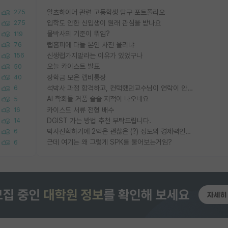
알츠하이머 관련 고등학생 탐구 포트폴리오
275
입학도 안한 신입생이 원래 관심을 받나요
275
물박사의 기준이 뭐임?
119
랩홈피에 다들 본인 사진 올리냐
76
신생랩가지말라는 이유가 있었구나
156
오늘 카이스트 발표
50
장학금 모은 랩비통장
40
석박사 과정 합격하고, 컨택했던교수님이 연락이 안됩니다...
6
AI 학회들 거품 슬슬 지적이 나오네요
5
카이스트 서류 전형 배수
16
DGIST 가는 방법 추천 부탁드립니다.
14
박사진학하기에 2억은 괜찮은 (?) 정도의 경제력인가요
6
근데 여기는 왜 그렇게 SPK를 물어보는거임?
6