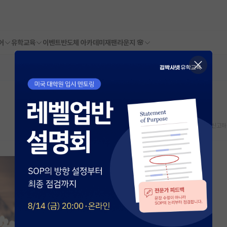
어
유학교육
이벤트
반도체 아카데미
재팬라운지 🌸
스크랩
신고하