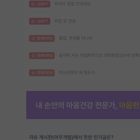
취직이 정말 안되네요
김GPT
취업 및 전공
김GPT
졸업, 학계를 떠나며
명예의전당
솔직히 저는 취업목적으로 대학원왔었는데 만족
명예의전당
박사과정이 왜 힘든가
명예의전당
자유 게시판(아무개랩)에서 핫한 인기글은?