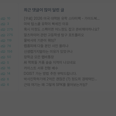
최근 댓글이 많이 달린 글
[무료] 2026 미국 대학원 유학 스타터팩 - 가이드북 & 합격자 컨택메일 템플릿
10
미박 탑스쿨 유학이 빡세진 이유
3
혹시 이정도 스펙이면 어느정도 잡고 준비해야하나요?
275
알츠하이머 관련 고등학생 탐구 포트폴리오
275
물박사의 기준이 뭐임?
119
랩홈피에 다들 본인 사진 올리냐
76
신생랩가지말라는 이유가 있었구나
156
장학금 모은 랩비통장
50
AI 학회들 거품 슬슬 지적이 나오네요
5
카이스트 서류 전형 배수
16
DGIST 가는 방법 추천 부탁드립니다.
14
박사진학하기에 2억은 괜찮은 (?) 정도의 경제력인가요
6
근데 여기는 왜 그렇게 SPK를 물어보는거임?
6