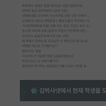
외부에서 괜찮은 랩을 알아보는 방법 (장문주의)
대학원 월급 정리해준다 (공대 기준)
대학원생들 교수에게 가스라이팅 당한 것은 이해가 갑니다. 안타깝네요.
소재분야 석박사 대학원생 + 물박사들이 착각하는 거
석사입학예정생 분들! 제발 어느 정도 각오는 하고 오세요.
포스텍 억까에 대해 (동문의 학문적 아웃풋에 대한 반박)
교수님이 슬럼프에 빠지게 되는 과정
왜 후배가 못하는걸 교수님은 내 책임으로 돌리는걸까요?
대학원 어디로 가야할까요?
편애 하는 방법
이사이트가 처음엔 정말 도움많이됐는데
커뮤니티는 다 쓰레기통이지
정보보안 연구하는 입장에선 식별가능한 사진을 올리는건 비추이긴함