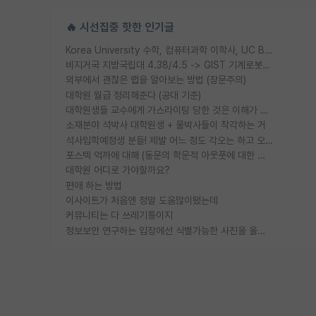
🔥 시선집중 핫한 인기글
Korea University 수학, 컴퓨터과학 이학사, UC Berkeley 산업공학 대학원 공학박사가 되는 것은 쉽지 않겠죠?
비지거국 지방국립대 4.38/4.5 -> GIST 기계로봇공학과 석사
외부에서 괜찮은 랩을 알아보는 방법 (장문주의)
대학원 월급 정리해준다 (공대 기준)
대학원생들 교수에게 가스라이팅 당한 것은 이해가 갑니다. 안타깝네요.
소재분야 석박사 대학원생 + 물박사들이 착각하는 거
석사입학예정생 분들! 제발 어느 정도 각오는 하고 오세요.
포스텍 억까에 대해 (동문의 학문적 아웃풋에 대한 반박)
대학원 어디로 가야할까요?
편애 하는 방법
이사이트가 처음엔 정말 도움많이됐는데
커뮤니티는 다 쓰레기통이지
정보보안 연구하는 입장에선 식별가능한 사진을 올리는건 비추이긴함