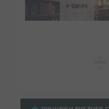
.
응원해요
0