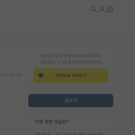
카카오 계정과 연동하여 게시글에 달린
댓글 알람, 소식등을 빠르게 받아보세요
기
댓글 알람
카카오로 시작하기
글쓰기
가장 핫한 댓글은?
서당개 개 ㅅㄲ도 3년이면 풍월 읊는데 박사 5년 이상 대리고 있으면서 물된건 교수 탓 맞는ㄱ게 거기가 서당이 아니란 소리임