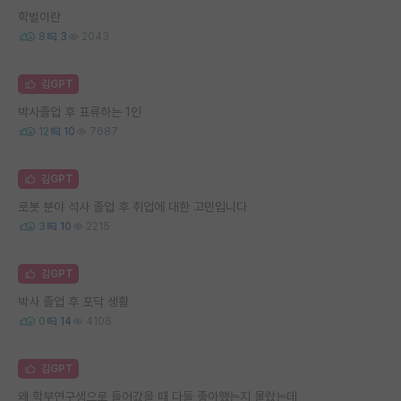
학벌이란
8
3
2043
김GPT
박사졸업 후 표류하는 1인
12
10
7687
김GPT
로봇 분야 석사 졸업 후 취업에 대한 고민입니다
3
10
2215
김GPT
박사 졸업 후 포닥 생활
0
14
4106
김GPT
왜 학부연구생으로 들어갔을 때 다들 좋아했는지 몰랐는데