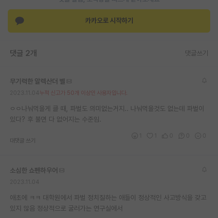
재팬라운지 🌸
카카오로 시작하기
댓글 2개
댓글쓰기
무기력한 알렉산더 벨
2023.11.04
누적 신고가 50개 이상인 사용자입니다.
ㅇㅇ나눠먹을게 클 때, 파벌도 의미없는거지.. 나눠먹을것도 없는데 파벌이
있다? 후 불면 다 없어지는 수준임.
1
1
0
0
0
대댓글 쓰기
소심한 쇼펜하우어
2023.11.04
애초에 ㅋㅋ 대학원에서 파벌 정치질하는 애들이 정상적인 사고방식을 갖고
있지 않음 정상적으로 굴러가는 연구실에서