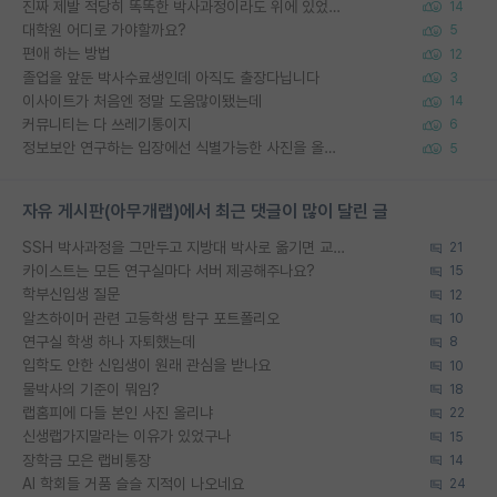
진짜 제발 적당히 똑똑한 박사과정이라도 위에 있었으면..
14
대학원 어디로 가야할까요?
5
편애 하는 방법
12
졸업을 앞둔 박사수료생인데 아직도 출장다닙니다
3
이사이트가 처음엔 정말 도움많이됐는데
14
커뮤니티는 다 쓰레기통이지
6
정보보안 연구하는 입장에선 식별가능한 사진을 올리는건 비추이긴함
5
자유 게시판(아무개랩)에서 최근 댓글이 많이 달린 글
SSH 박사과정을 그만두고 지방대 박사로 옮기면 교수의 꿈은 끝일까요?
21
카이스트는 모든 연구실마다 서버 제공해주나요?
15
학부신입생 질문
12
알츠하이머 관련 고등학생 탐구 포트폴리오
10
연구실 학생 하나 자퇴했는데
8
입학도 안한 신입생이 원래 관심을 받나요
10
물박사의 기준이 뭐임?
18
랩홈피에 다들 본인 사진 올리냐
22
신생랩가지말라는 이유가 있었구나
15
장학금 모은 랩비통장
14
AI 학회들 거품 슬슬 지적이 나오네요
24