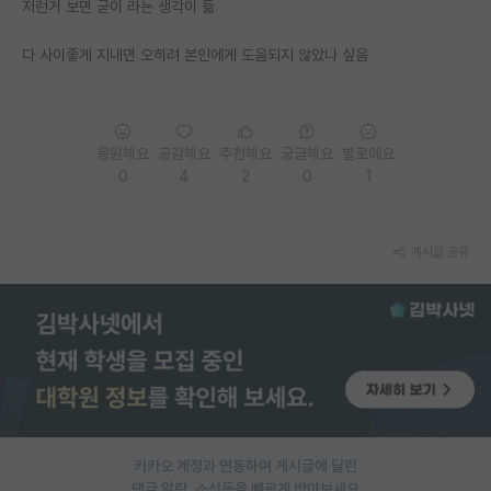
저런거 보면 굳이 라는 생각이 듦
PI 전용 게시판
다 사이좋게 지내면 오히려 본인에게 도움되지 않았나 싶음
인문사회 계열 게시판
특수/전문대학원 게시판
응원해요
공감해요
추천해요
궁금해요
별로에요
반도체/AI 게시판
0
4
2
0
1
장학금/장학생 게시판
학술 정보 게시판
게시글 공유
홍보 게시판
커리어
유학교육
이벤트
카카오 계정과 연동하여 게시글에 달린
반도체 아카데미
댓글 알람, 소식등을 빠르게 받아보세요