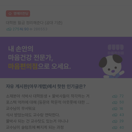
명예의전당
대학원 월급 정리해준다 (공대 기준)
275
90
286553
자유 게시판(아무개랩)에서 핫한 인기글은?
소재분야 석박사 대학원생 + 물박사들이 착각하는 거
72
포스텍 억까에 대해 (동문의 학문적 아웃풋에 대한 반박)
50
교수님이 무서워요
16
석사 받았는데도 교수랑 연락한다.
43
물박사 되는 건 교수탓도 있는거 아니냐
29
교수님이 슬럼프에 빠지게 되는 과정
40