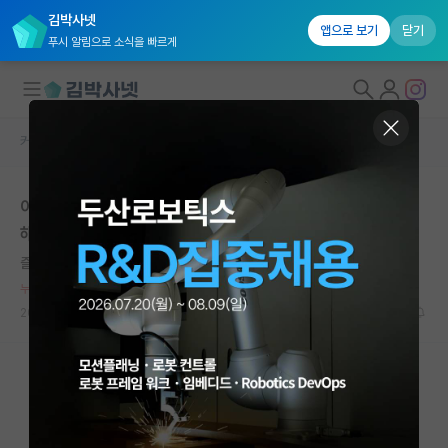
김박사넷
앱으로 보기
닫기
푸시 알림으로 소식을 빠르게
커뮤니티 홈
자유 게시판(아무개랩)
대학원생 모집
아래 파벌 이야기 듣고 생각해본건데 파벌은 만든 사람 손
국내대학원 정보
해임
연구실&오픈랩
즐거운 알프레드 노벨
*
커뮤니티
누적 신고가 50개 이상인 사용자입니다.
2023.11.04
2
1989
커뮤니티 홈
전체글보기
베스트 게시판
IF 명예의전당