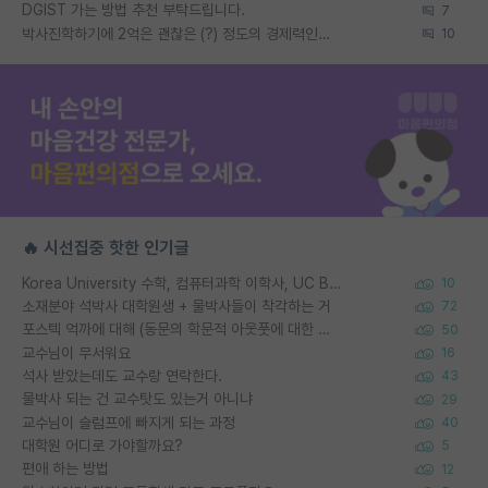
DGIST 가는 방법 추천 부탁드립니다.
7
박사진학하기에 2억은 괜찮은 (?) 정도의 경제력인가요
10
🔥 시선집중 핫한 인기글
Korea University 수학, 컴퓨터과학 이학사, UC Berkeley 산업공학 대학원 공학박사가 되는 것은 쉽지 않겠죠?
10
소재분야 석박사 대학원생 + 물박사들이 착각하는 거
72
포스텍 억까에 대해 (동문의 학문적 아웃풋에 대한 반박)
50
교수님이 무서워요
16
석사 받았는데도 교수랑 연락한다.
43
물박사 되는 건 교수탓도 있는거 아니냐
29
교수님이 슬럼프에 빠지게 되는 과정
40
대학원 어디로 가야할까요?
5
편애 하는 방법
12