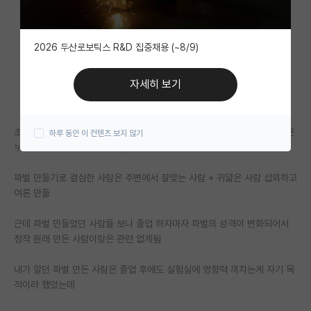
자유 게시판(아무개랩)
2026 두산로보틱스 R&D 집중채용 (~8/9)
미국 유학 게시판
미국 대학원 합격 후기 게시판
자세히 보기
대학원생 모집 게시판
초창기 파벌을 만드는 이유가 자기 이득을 위해서 만드는 경우가 많음 (혹은
하루 동안 이 컨텐츠 보지 않기
대학원 합격 후기 게시판
누군가랑 가치관이 안맞거나..)
연구실(PI) 홍보 게시판
파벌 만들기로 결심한 사람은 주변에서 잘맞는 사람 + 귀얇은 사람 섭외하고
여론 만듦
석박사 채용 정보 게시판
임용 정보 게시판
근데 파벌 만들었던 사람들 보니 졸업 하자마자 파벌의 성격이 변화되어서
정작 원래 만든 사람이랑은 관련 없게됨
학부 인턴 게시판
내가 알던 파벌 만든 사람은 졸업 후에도 실험실에 영향력 끼치는게 자기 목
취업 게시판
적이라 했었는데
임용 후기 게시판