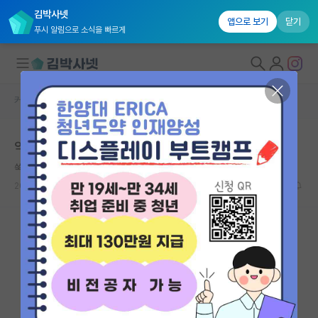
김박사넷
앱으로 보기
닫기
푸시 알림으로 소식을 빠르게
커뮤니티 홈
자유 게시판(아무개랩)
대학원생 모집
약학대학원 진학고민
국내대학원 정보
쑥스러운 제임스 와트
연구실&오픈랩
2023.10.09
2
1612
커뮤니티
커뮤니티 홈
전체글보기
베스트 게시판
IF 명예의전당