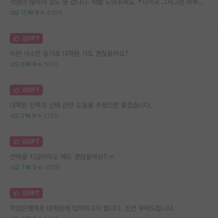
걱정이 많아서 잠도 못 잡니다. 제발 도와주세요. *지거국 그저그런 학부생의 고민
15
9
6398
김GPT
이런 사소한 동기로 대학원 가도 괜찮을까요?
6
8
5120
김GPT
대학원 진학과 선택 관련 도움을 주셨으면 좋겠습니다.
2
9
2285
김GPT
컨택을 지금이라도 해도 괜찮을까요?.ㅠ
7
5
4058
김GPT
학점은행제로 대학원에 입학하고자 합니다. 조언 부탁드립니다.