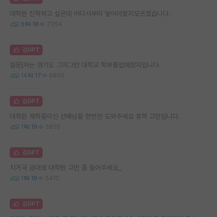
대학원 진학하고 싶은데 어디서부터 엎어야할지모르겠습니다.
8
18
7354
김GPT
질문)저는 경기도 그저그런 대학교 학부졸업예정자입니다.
14
17
9890
김GPT
대학원 재학중이신 선배님들 한번만 도와주세요 휴학 고민입니다.
1
19
3805
김GPT
지거국 공대생 대학원 고민 좀 들어주세요,,
1
19
5410
김GPT