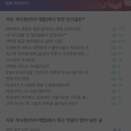
자유 게시판(아무개랩)에서 핫한 인기글은?
외부에서 괜찮은 랩을 알아보는 방법 (장문주의)
275
내 석사생활 참 많은일들이 있엇네요^^
212
대학원 월급 정리해준다 (공대 기준)
275
소재분야 석박사 대학원생 + 물박사들이 착각하는 거
74
포스텍 억까에 대해 (동문의 학문적 아웃풋에 대한 반박)
50
교수님이 무서워요
16
대학원 어디로 가야할까요?
5
SSH 박사과정을 그만두고 지방대 박사로 옮기면 교수의 꿈은 끝일까요?
9
편애 하는 방법
15
이사이트가 처음엔 정말 도움많이됐는데
14
커뮤니티는 다 쓰레기통이지
6
정보보안 연구하는 입장에선 식별가능한 사진을 올리는건 비추이긴함
5
근데 여기는 왜 그렇게 SPK를 물어보는거임?
3
자유 게시판(아무개랩)에서 최근 댓글이 많이 달린 글
정년 4년 남은 교수님
9