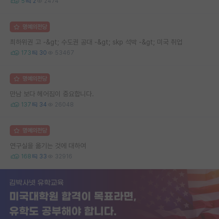
5
2
2474
명예의전당
최하위권 고 -&gt; 수도권 공대 -&gt; skp 석박 -&gt; 미국 취업
173
30
53467
명예의전당
만남 보다 헤어짐이 중요합니다.
137
34
26048
명예의전당
연구실을 옮기는 것에 대하여
168
33
32916