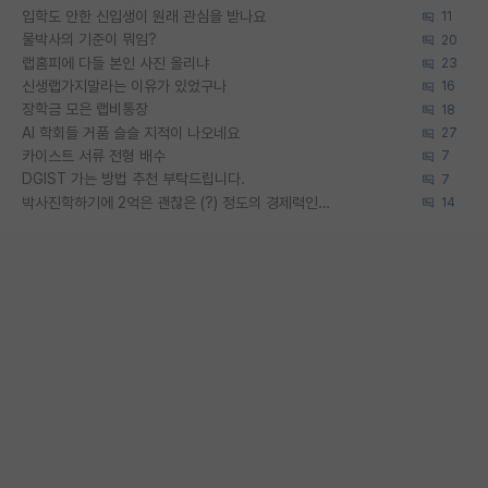
입학도 안한 신입생이 원래 관심을 받나요
11
물박사의 기준이 뭐임?
20
랩홈피에 다들 본인 사진 올리냐
23
신생랩가지말라는 이유가 있었구나
16
장학금 모은 랩비통장
18
AI 학회들 거품 슬슬 지적이 나오네요
27
카이스트 서류 전형 배수
7
DGIST 가는 방법 추천 부탁드립니다.
7
박사진학하기에 2억은 괜찮은 (?) 정도의 경제력인가요
14