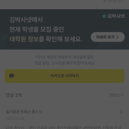
게시글 공유
PI 전용 게시판
인문사회 계열 게시판
특수/전문대학원 게시판
반도체/AI 게시판
장학금/장학생 게시판
카카오 계정과 연동하여 게시글에 달린
댓글 알람, 소식등을 빠르게 받아보세요
학술 정보 게시판
카카오로 시작하기
홍보 게시판
커리어
댓글 2개
댓글쓰기
유학교육
슬기로운 토마스 홉스
이벤트
2023.10.09
반도체 아카데미
너무 정보가... 본인 전공과 어떤 포인트에서(혹은 어떤분야로) 진학에 관심