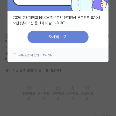
자유 게시판(아무개랩)
2026 한양대학교 ERICA 청년도약 인재양성 부트캠프 교육생
미국 유학 게시판
모집 (상시모집 중, 1차 마감 : ~8.30)
미국 대학원 합격 후기 게시판
졸업을 앞둔 4학년 학생입니다. 최근 우연히 참석하게 된 학회를 계기로 대
자세히 보기
대학원생 모집 게시판
학원에 진학하고 싶어졌습니다ㅜㅜ
저는 타대학 학생이고 약학대학원으로 진학하고 싶은데 전기 대학원 모집일
대학원 합격 후기 게시판
정이 촉박하고 뒤늦게 결정을 하게 되어 아직 연구실 컨택이 되어있지 않은
하루 동안 이 컨텐츠 보지 않기
데 대학원 모집에 지원해도 합격할 가능성이 있을지 걱정입니다.
연구실(PI) 홍보 게시판
잘 아시는 분이 많을 것 같아 올려봅니다ㅜ
석박사 채용 정보 게시판
임용 정보 게시판
학부 인턴 게시판
응원해요
공감해요
추천해요
궁금해요
별로에요
0
0
0
0
0
취업 게시판
임용 후기 게시판