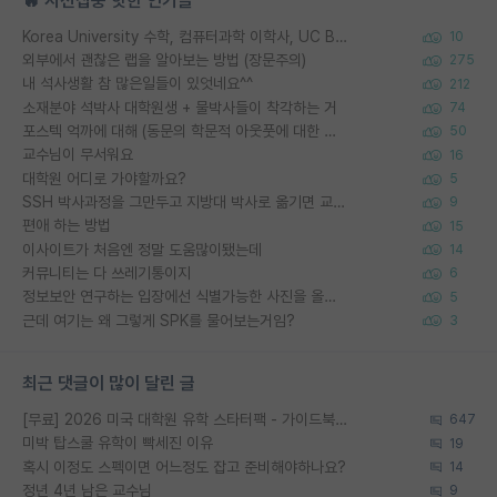
🔥 시선집중 핫한 인기글
Korea University 수학, 컴퓨터과학 이학사, UC Berkeley 산업공학 대학원 공학박사가 되는 것은 쉽지 않겠죠?
10
외부에서 괜찮은 랩을 알아보는 방법 (장문주의)
275
내 석사생활 참 많은일들이 있엇네요^^
212
소재분야 석박사 대학원생 + 물박사들이 착각하는 거
74
포스텍 억까에 대해 (동문의 학문적 아웃풋에 대한 반박)
50
교수님이 무서워요
16
대학원 어디로 가야할까요?
5
SSH 박사과정을 그만두고 지방대 박사로 옮기면 교수의 꿈은 끝일까요?
9
편애 하는 방법
15
이사이트가 처음엔 정말 도움많이됐는데
14
커뮤니티는 다 쓰레기통이지
6
정보보안 연구하는 입장에선 식별가능한 사진을 올리는건 비추이긴함
5
근데 여기는 왜 그렇게 SPK를 물어보는거임?
3
최근 댓글이 많이 달린 글
[무료] 2026 미국 대학원 유학 스타터팩 - 가이드북 & 합격자 컨택메일 템플릿
647
미박 탑스쿨 유학이 빡세진 이유
19
혹시 이정도 스펙이면 어느정도 잡고 준비해야하나요?
14
정년 4년 남은 교수님
9