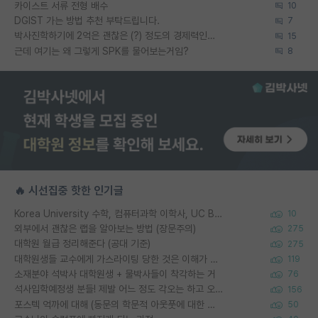
카이스트 서류 전형 배수
10
DGIST 가는 방법 추천 부탁드립니다.
7
박사진학하기에 2억은 괜찮은 (?) 정도의 경제력인가요
15
근데 여기는 왜 그렇게 SPK를 물어보는거임?
8
🔥 시선집중 핫한 인기글
Korea University 수학, 컴퓨터과학 이학사, UC Berkeley 산업공학 대학원 공학박사가 되는 것은 쉽지 않겠죠?
10
외부에서 괜찮은 랩을 알아보는 방법 (장문주의)
275
대학원 월급 정리해준다 (공대 기준)
275
대학원생들 교수에게 가스라이팅 당한 것은 이해가 갑니다. 안타깝네요.
119
소재분야 석박사 대학원생 + 물박사들이 착각하는 거
76
석사입학예정생 분들! 제발 어느 정도 각오는 하고 오세요.
156
포스텍 억까에 대해 (동문의 학문적 아웃풋에 대한 반박)
50