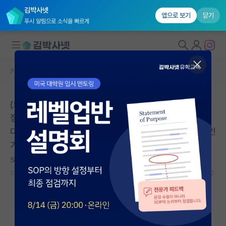
김박사넷
앱으로 보기
닫기
푸시 알림으로 소식을 빠르게
커뮤니티 홈
자유 게시판(아무개랩)
대학원생 모집
(토론)자연계열(신소재, 화공, 생명, 물리) 연구에서 AI를
국내대학원 정보
접목시킨 연구의 파이가 앞으로 커질 것은 자명하다. 그렇
연구실&오픈랩
다면 실험과학자들은 프로그래밍 능력을 함양해야 할 것인
가?
커뮤니티
Stéphane Mallarmé
*
커뮤니티 홈
2020.06.21
9
16157
전체글보기
베스트 게시판
IF 명예의전당