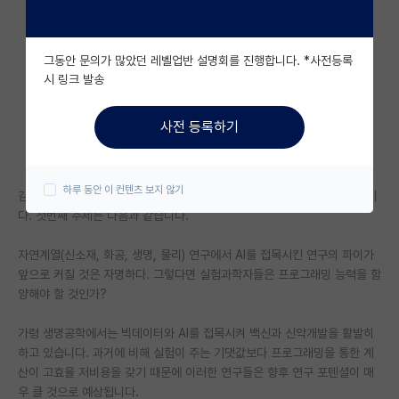
자유 게시판(아무개랩)
그동안 문의가 많았던 레벨업반 설명회를 진행합니다. *사전등록
미국 유학 게시판
시 링크 발송
미국 대학원 합격 후기 게시판
사전 등록하기
대학원생 모집 게시판
대학원 합격 후기 게시판
하루 동안 이 컨텐츠 보지 않기
김박사넷의 게시글을 가치있도록 만들기 위해 토론의 장을 만들어보려 합니
연구실(PI) 홍보 게시판
다. 첫번째 주제는 다음과 같습니다.
석박사 채용 정보 게시판
자연계열(신소재, 화공, 생명, 물리) 연구에서 AI를 접목시킨 연구의 파이가
앞으로 커질 것은 자명하다. 그렇다면 실험과학자들은 프로그래밍 능력을 함
임용 정보 게시판
양해야 할 것인가?
학부 인턴 게시판
가령 생명공학에서는 빅데이터와 AI를 접목시켜 백신과 신약개발을 활발히
하고 있습니다. 과거에 비해 실험이 주는 기댓값보다 프로그래밍을 통한 계
취업 게시판
산이 고효율 저비용을 갖기 때문에 이러한 연구들은 향후 연구 포텐셜이 매
임용 후기 게시판
우 클 것으로 예상됩니다.