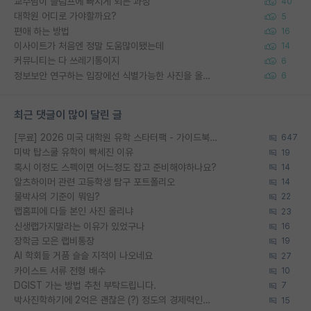
교수님이 슬럼프에 빠지게 되는 과정
40
대학원 어디로 가야할까요?
5
편애 하는 방법
16
이사이트가 처음엔 정말 도움많이됐는데
14
커뮤니티는 다 쓰레기통이지
6
정보보안 연구하는 입장에선 식별가능한 사진을 올리는건 비추이긴함
6
최근 댓글이 많이 달린 글
[무료] 2026 미국 대학원 유학 스타터팩 - 가이드북 & 합격자 컨택메일 템플릿
647
미박 탑스쿨 유학이 빡세진 이유
19
혹시 이정도 스펙이면 어느정도 잡고 준비해야하나요?
14
알츠하이머 관련 고등학생 탐구 포트폴리오
14
물박사의 기준이 뭐임?
22
랩홈피에 다들 본인 사진 올리냐
23
신생랩가지말라는 이유가 있었구나
16
장학금 모은 랩비통장
19
AI 학회들 거품 슬슬 지적이 나오네요
27
카이스트 서류 전형 배수
10
DGIST 가는 방법 추천 부탁드립니다.
7
박사진학하기에 2억은 괜찮은 (?) 정도의 경제력인가요
15