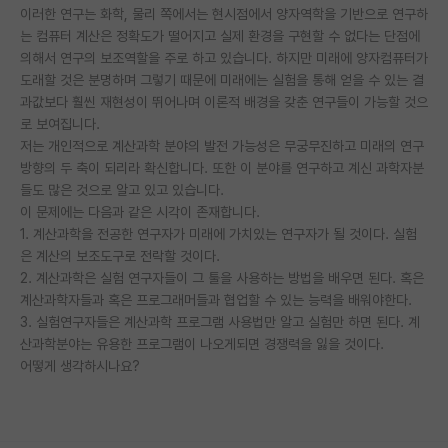
이러한 연구는 화학, 물리 쪽에서는 현시점에서 양자역학을 기반으로 연구하
PI 전용 게시판
는 컴퓨터 계산은 정확도가 떨어지고 실제 환경을 구현할 수 없다는 단점에
의해서 연구의 보조역할을 주로 하고 있습니다. 하지만 미래에 양자컴퓨터가
인문사회 계열 게시판
도래할 것은 분명하며 그렇기 때문에 미래에는 실험을 통해 얻을 수 있는 결
과값보다 훨씬 재현성이 뛰어나며 이론적 배경을 갖춘 연구들이 가능할 것으
특수/전문대학원 게시판
로 보여집니다.
저는 개인적으로 계산과학 분야의 발전 가능성은 무궁무진하고 미래의 연구
반도체/AI 게시판
방향의 두 축이 되리라 확신합니다. 또한 이 분야를 연구하고 계신 과학자분
들도 많은 것으로 알고 있고 있습니다.
장학금/장학생 게시판
이 문제에는 다음과 같은 시각이 존재합니다.
학술 정보 게시판
1. 계산과학을 전공한 연구자가 미래에 가치있는 연구자가 될 것이다. 실험
은 계산의 보조도구로 전락할 것이다.
홍보 게시판
2. 계산과학은 실험 연구자들이 그 툴을 사용하는 방법을 배우면 된다. 혹은
계산과학자들과 혹은 프로그래머들과 협업할 수 있는 능력을 배워야한다.
커리어
3. 실험연구자들은 계산과학 프로그램 사용법만 알고 실험만 하면 된다. 계
산과학분야는 유용한 프로그램이 나오게되면 경쟁력을 잃을 것이다.
유학교육
어떻게 생각하시나요?
이벤트
반도체 아카데미