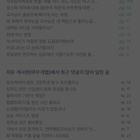
석사입학예정생 분들! 제발 어느 정도 각오는 하고 오세요.
156
포스텍 억까에 대해 (동문의 학문적 아웃풋에 대한 반박)
50
교수님이 슬럼프에 빠지게 되는 과정
40
왜 후배가 못하는걸 교수님은 내 책임으로 돌리는걸까요?
6
대학원 어디로 가야할까요?
5
편애 하는 방법
16
이사이트가 처음엔 정말 도움많이됐는데
14
커뮤니티는 다 쓰레기통이지
6
정보보안 연구하는 입장에선 식별가능한 사진을 올리는건 비추이긴함
6
자유 게시판(아무개랩)에서 최근 댓글이 많이 달린 글
알츠하이머 관련 고등학생 탐구 포트폴리오
14
입학도 안한 신입생이 원래 관심을 받나요
11
물박사의 기준이 뭐임?
22
랩홈피에 다들 본인 사진 올리냐
23
신생랩가지말라는 이유가 있었구나
16
오늘 카이스트 발표
6
장학금 모은 랩비통장
19
석박사 과정 합격하고, 컨택했던교수님이 연락이 안됩니다...
7
AI 학회들 거품 슬슬 지적이 나오네요
27