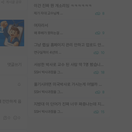
게시글 공유
이건 진짜 뭔 개소리임 ㅋㅋㅋㅋㅋㅋ
제가 자대 교수님께 무례하게 행동한 걸까요?
8
여자라서
왜 후배가 못하는걸 교수님은 내 책임으로 돌리는걸까요?
9
그냥 랩실 홈페이지 관리 안하고 업로드 안한거 아님?
연구실적이 4년의 공백이 있는거 어떻게 생각하냐
10
서성한 박사로 교수 된 사람 딱 1명 봤습니다. 근데 지방대 박사로 교수된 거는 기적이 일어나야되요. 서성한 학부부터여도 빡센게 교수임용일텐데 지방대박사로 무슨 교수가 되나요...... 중소기업/중견기업 팀장급/연구소장급이나 될거 같네요.
댓글쓰기
SSH 박사과정을 그만두고 지방대 박사로 옮기면 교수의 꿈은 끝일까요?
18
옮기시려면 미국박사로 가시는게 어떨까 싶네요. 교수가 꿈이면 미국박사 하고 미국교수 까지 같이 노리시는게 기회가 많지 않을까요?
SSH 박사과정을 그만두고 지방대 박사로 옮기면 교수의 꿈은 끝일까요?
8
에 깐깐하게 옵
지방대 이 단어가 진짜 너무 짜증나는데 지방대면 다 그냥 쓰레기인가요? 무슨 말 같지도 않은 댓글들이 있는건지??? 지방에도 충분히 좋은 대학 많고 충분히 잘하는 교수님들 많습니다 포항공대 4개 IST 대표 지거국들 여기 모두 다 지방에 있고 여기 출신들 중에 교수하는 분들 적지 않습니다 지거국 출신이 무슨 교수를 하냐?라고 생각할 사람들 많은데 상위 대표 지거국에 아웃라이어들 많습니다 결국 개인의 연구역량과 실적이 중요합니다 이 역량을 펼치는데 있어서 지도교수와의 합도 중요합니다. 그리고 경력이 필요하면 해외포닥까지 다녀오세요
SSH 박사과정을 그만두고 지방대 박사로 옮기면 교수의 꿈은 끝일까요?
15
0
0
0