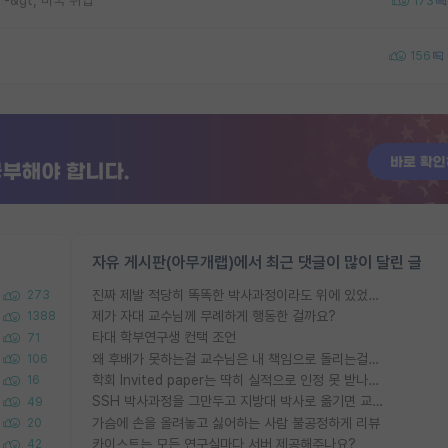
 -&gt; 미국 취업
173
156
자유 게시판(아무개랩)에서 최근 댓글이 많이 달린 글
진짜 제발 적당히 똑똑한 박사과정이라도 위에 있었으면..
273
제가 자대 교수님께 무례하게 행동한 걸까요?
1388
타대 학부연구생 컨택 조언
71
왜 후배가 못하는걸 교수님은 내 책임으로 돌리는걸까요?
106
학회 Invited paper는 딱히 실적으로 인정 못 받나요?
16
SSH 박사과정을 그만두고 지방대 박사로 옮기면 교수의 꿈은 끝일까요?
49
가슴에 손을 올려놓고 싫어하는 사람 불공정하게 리뷰
20
카이스트는 모든 연구실마다 서버 제공해주나요?
42