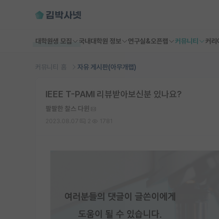
대학원생 모집
국내대학원 정보
연구실&오픈랩
커뮤니티
커리
커뮤니티 홈
자유 게시판(아무개랩)
IEEE T-PAMI 리뷰받아보신분 있나요?
팔팔한 찰스 다윈
2023.08.07
2
1781