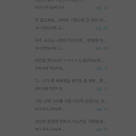
애인이 연구실에 간식
22
연 끊으세요...어차피 기업으로 간 제자 어떻게 못합니다. 기업에서는 교수들 사기꾼으로 보는 시선도 강하고, 앞에서나 교수님하고 떠받들어주지 많이 무시합니다. 영향력도 0에 수렴합니다. 그리고 생각해보십시오. 석사로 기업간 제자가 무슨 힘이 있다고 과제를 달라고 합니까? 말만 교수지 무능력자라고 생각합니다. 세금이 아깝습니다.
석사 받았는데도 교수랑 연락한다.
20
우리 교수도 나한테 이러던데... 현업에 대해 이해가 전혀 없고, 자기 말이면 다 되는 줄 알고. 학위동안 지도는 커녕 잡일만 시켜놓고 이제와서 주기적으로 연락 없으면 싸가지 없는 제자가 되버림.
석사 받았는데도 교수랑 연락한다.
23
이런말 한다는건 ㅋㅋㅋㅋ 도움안되는데 도움되는 척하는 멍청한 선배들이 우리 나가면 너 어떡하냐 ㅇㅈㄹ 하고 나가면 후배들이 이런말 하더라 ㅎㅎㅎ
진짜 제발 적당히 똑똑한 박사과정이라도 위에 있었으면..
12
그.. 니가 좀 똑똑해질 생각도 좀 해봐.. 뭔 연구를 선배랑 계속 같이할 생각을하냐 박사과정이
진짜 제발 적당히 똑똑한 박사과정이라도 위에 있었으면..
21
그런 곳에 석사를 가면 더더욱 안된다는 것을 깨달으시면 된겁니다!
제가 자대 교수님께 무례하게 행동한 걸까요?
19
자신의 환경에 맞춰서 가는거죠. 대학원생분이 질투하셔서 그러시는건 아닐지..
제가 자대 교수님께 무례하게 행동한 걸까요?
13