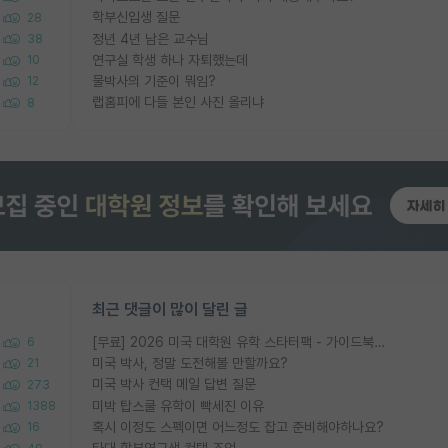
학부신입생 질문
28
정년 4년 남은 교수님
38
연구실 학생 하나 자퇴했는데
10
물박사의 기준이 뭐임?
12
랩홈피에 다들 본인 사진 올리냐
8
최근 댓글이 많이 달린 글
[무료] 2026 미국 대학원 유학 스타터팩 - 가이드북 & 합격자 컨택메일 템플릿
6
미국 박사, 정말 도전해볼 만할까요?
21
미국 박사 컨택 메일 답변 질문
273
미박 탑스쿨 유학이 빡세진 이유
1388
혹시 이정도 스펙이면 어느정도 잡고 준비해야하나요?
16