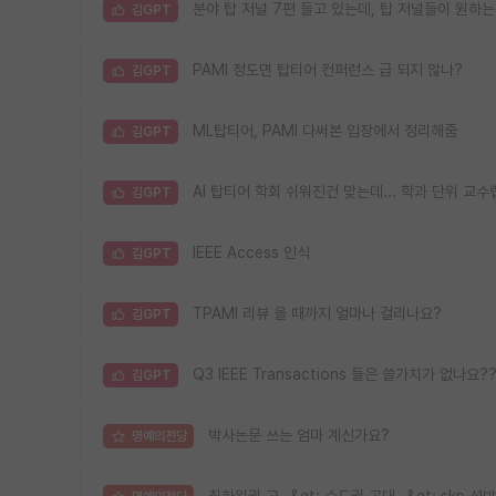
분야 탑 저널 7편 들고 있는데, 탑 저널들이 원하
김GPT
PAMI 정도면 탑티어 컨퍼런스 급 되지 않나?
김GPT
ML탑티어, PAMI 다써본 입장에서 정리해줌
김GPT
AI 탑티어 학회 쉬워진건 맞는데... 학과 단위 교
김GPT
IEEE Access 인식
김GPT
TPAMI 리뷰 올 때까지 얼마나 걸리나요?
김GPT
Q3 IEEE Transactions 들은 쓸가치가 없나요?
김GPT
박사논문 쓰는 엄마 계신가요?
명예의전당