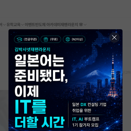
어
유학교육
이벤트
반도체 아카데미
재팬라운지 🌸
스크랩
신고하