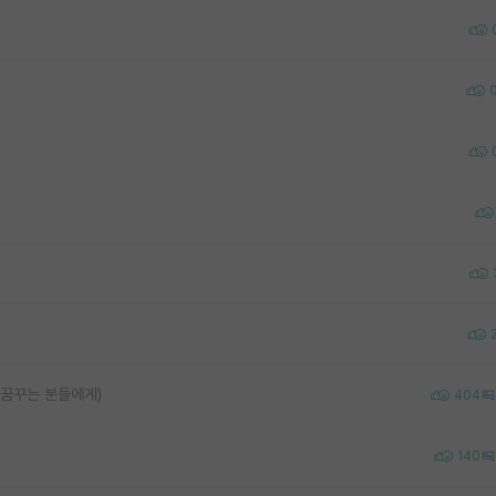
 꿈꾸는 분들에게)
404
140