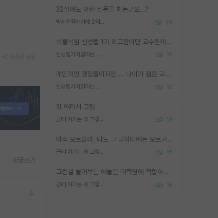
32살에도 이런 질문을 하는군요...?
박사진학하기에 2억은 괜찮은 (?) 정도의 경제력인가요
25
복불복임 신생랩 1기 최고참이면 교수한테 직접 지도받는 시간이 매우 많음 제대로 된 교수라면 말이지 그게 아니라면 그냥 넌 해방 불가능한 노예 1호에 감점쓰레기통이 되는거고
신생랩가지말라는 이유가 있었구나
10
게시글 공유
개인적인 경험들이지만.... 나이가 젊은 교수일수록 꼰대라는 가면을 쓴 채로 무례함을 행동하는 경우가 거의 90% 정도였음. 나이가 어린데 다른 또래들과 달리 명예, 권력, 재력까지 얻었으니 세상 다 가진 기분이겠지. 오히러 나이 든 교수들이 행동과 말을 더 조심하시더라.
신생랩가지말라는 이유가 있었구나
10
걍 애라서 그럼
근데 여기는 왜 그렇게 SPK를 물어보는거임?
13
아직 모르잖아. 나도 그 나이때에는 모르고 평가 받고 안심하고 싶었어.
근데 여기는 왜 그렇게 SPK를 물어보는거임?
15
댓글쓰기
그런걸 물어보는 애들은 대학원에 적합하지 않다
근데 여기는 왜 그렇게 SPK를 물어보는거임?
16