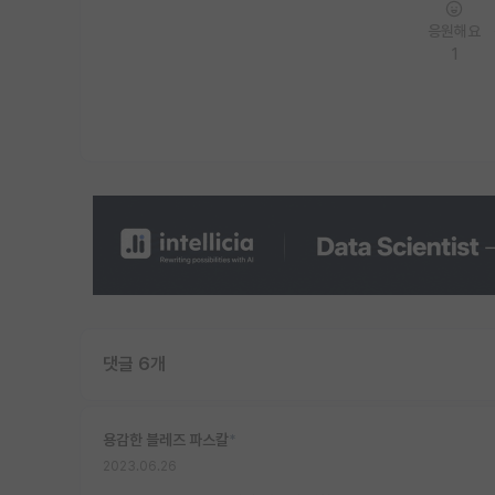
응원해요
1
댓글 6개
용감한 블레즈 파스칼
*
2023.06.26