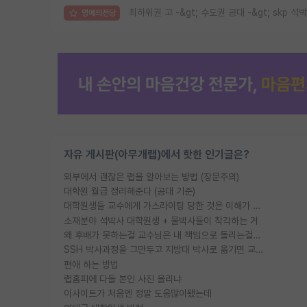
최하위권 고 -&gt; 수도권 공대 -&gt; skp 석박
명예의전당
자유 게시판(아무개랩)에서 핫한 인기글은?
외부에서 괜찮은 랩을 알아보는 방법 (장문주의)
대학원 월급 정리해준다 (공대 기준)
대학원생들 교수에게 가스라이팅 당한 것은 이해가 갑니다. 안타깝네요.
소재분야 석박사 대학원생 + 물박사들이 착각하는 거
왜 후배가 못하는걸 교수님은 내 책임으로 돌리는걸까요?
SSH 박사과정을 그만두고 지방대 박사로 옮기면 교수의 꿈은 끝일까요?
편애 하는 방법
랩홈피에 다들 본인 사진 올리냐
이사이트가 처음엔 정말 도움많이됐는데