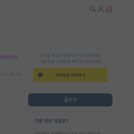
카카오 계정과 연동하여 게시글에 달린
박제글입니다.
댓글 알람, 소식등을 빠르게 받아보세요
기
댓글 알람
카카오로 시작하기
글쓰기
가장 핫한 댓글은?
가지마라. 신생랩이고 내가 석사 3학기차인데 최고참인데 나도 아무것도 모르는데 교수가 후배들 왜 논문 교육 안시키냐. 논문 왜 안 써오냐 닦달한다