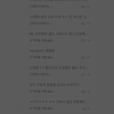
신생랩가지말라는 이유가 있었구나
19
신생랩+젊은 교수 이게 ㄹㅇ 모 아니면 도인듯.
신생랩가지말라는 이유가 있었구나
17
ML 대부분이 골드 스탠다드 하나 상정해놓고 (벤치마크 데이터셋이 여러 개면 여러 개 상정) 그거 얼마나 잘 맞추나 싸움임 가끔 번뜩이는 설계 철학을 보여주는 논문들도 있지만 대부분 그거 성적 얼마나 더 올리느라에 혈안이 되어 있는 측면이 잇음
AI 학회들 거품 슬슬 지적이 나오네요
14
neurips는 괜찮음
AI 학회들 거품 슬슬 지적이 나오네요
10
신생랩 1기 출신인데 신생랩은 줠라 무거운 바벨 같은거임. 들면 대박인데 못들면 깔려 죽음. 아무도 알려주지 않는 환경에서 자생해야하지만, 일단 살아남았다면 그 어떤 사람보다 악착같고 생존력 높은 사람으로 거듭날 수 있음
신생랩가지말라는 이유가 있었구나
19
내가 그렇게 말할땐 신고나 누르더니
AI 학회들 거품 슬슬 지적이 나오네요
12
ㅋㅋㅋㅋㅋㅋ ㅠㅠ 그래서 일단 유명해지는게 중요한거같습니다
AI 학회들 거품 슬슬 지적이 나오네요
9