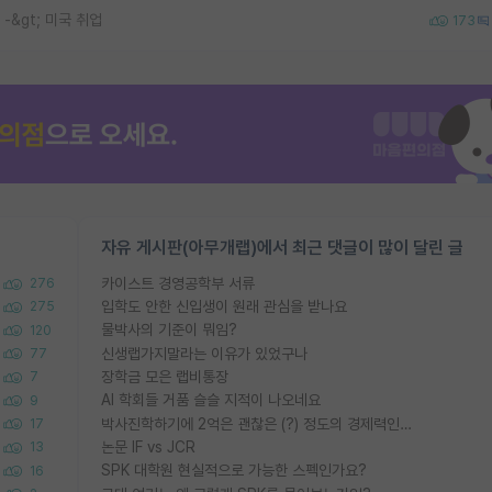
 -&gt; 미국 취업
173
자유 게시판(아무개랩)에서 최근 댓글이 많이 달린 글
카이스트 경영공학부 서류
276
입학도 안한 신입생이 원래 관심을 받나요
275
물박사의 기준이 뭐임?
120
신생랩가지말라는 이유가 있었구나
77
장학금 모은 랩비통장
7
AI 학회들 거품 슬슬 지적이 나오네요
9
박사진학하기에 2억은 괜찮은 (?) 정도의 경제력인가요
17
논문 IF vs JCR
13
SPK 대학원 현실적으로 가능한 스펙인가요?
16