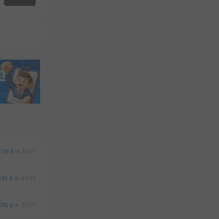
0
6
1627
1
4
4452
1
6
2207