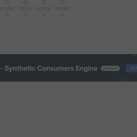
공감해요
추천해요
궁금해요
별로에요
0
0
0
0