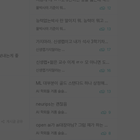
물박사의 기준이 뭐임?
12
능력없는박사 란 말이지 뭐. 능력이 뭐고 능력이 있다는게 뭔지는 사람마다 기준이 다르니까 얘기해봐야 서로 자기 기준만 얘기해서 논쟁이 끝이 안나고. 주위에서 능력있고 야심있는 신입생이 교수가 유의미한 피드백을 아예 안주면서 제대로된 과제에 참여해볼 기회도 제공하지 않고 잡일 뺑뺑이만 돌려서 맨날 단순작업만 하면서 밤새다가 눈빛이 점점 죽어가는걸 본 사람은 물박사는 교수탓이라고 하고, 교수는 이것저것 알려도 주고 기회도 주고 사수 동기 붙여주면서 어떻게든 끌고가려고 하는데 본인이 매일 뺀질거리면서 출근 하는둥마는둥 하다가 기껏 와서도 폰이나 쳐다보다가 실험 망치고 저녁약속있어서 먼저 가볼게요~ 하는걸 본 사람은 물박사는 본인탓이라고 함.
물박사의 기준이 뭐임?
13
가지마라. 신생랩이고 내가 석사 3학기차인데 최고참인데 나도 아무것도 모르는데 교수가 후배들 왜 논문 교육 안시키냐. 논문 왜 안 써오냐 닦달한다
신생랩가지말라는 이유가 있었구나
17
보내는게 좋
신생랩+젊은 교수 이게 ㄹㅇ 모 아니면 도인듯.
신생랩가지말라는 이유가 있었구나
16
ML 대부분이 골드 스탠다드 하나 상정해놓고 (벤치마크 데이터셋이 여러 개면 여러 개 상정) 그거 얼마나 잘 맞추나 싸움임 가끔 번뜩이는 설계 철학을 보여주는 논문들도 있지만 대부분 그거 성적 얼마나 더 올리느라에 혈안이 되어 있는 측면이 잇음
AI 학회들 거품 슬슬 지적이 나오네요
13
neurips는 괜찮음
AI 학회들 거품 슬슬 지적이 나오네요
9
게시글 공유
open ai가 ai대장아님? 그럼 쟤가 하는 말이 다 맞겠네
AI 학회들 거품 슬슬 지적이 나오네요
8