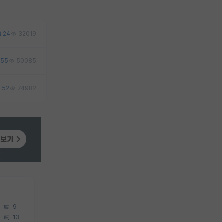
24
32019
55
50085
52
74982
9
13