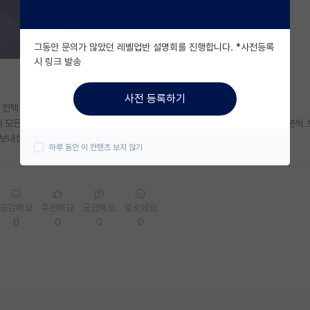
그동안 문의가 많았던 레벨업반 설명회를 진행합니다. *사전등록
시 링크 발송
사전 등록하기
 컨택을 준비하고 있는 학생입니다.
에 모든 교수님께 메일을 전송해도 괜찮을까요? 아니면 답장을 받을 때마다 한 분씩 
보내십쇼!
하루 동안 이 컨텐츠 보지 않기
공감해요
추천해요
궁금해요
별로에요
0
0
0
0