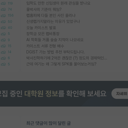
입학도 안한 신입생이 원래 관심을 받나요
119
물박사의 기준이 뭐임?
74
랩홈피에 다들 본인 사진 올리냐
156
신생랩가지말라는 이유가 있었구나
50
오늘 카이스트 발표
40
장학금 모은 랩비통장
5
AI 학회들 거품 슬슬 지적이 나오네요
9
카이스트 서류 전형 배수
15
DGIST 가는 방법 추천 부탁드립니다.
14
박사진학하기에 2억은 괜찮은 (?) 정도의 경제력인가요
6
근데 여기는 왜 그렇게 SPK를 물어보는거임?
5
최근 댓글이 많이 달린 글