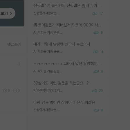
신생랩 1기 출신인데 신생랩은 줠라 무거운 바벨 같은거임. 들면 대박인데 못들면 깔려 죽음. 아무도 알려주지 않는 환경에서 자생해야하지만, 일단 살아남았다면 그 어떤 사람보다 악착같고 생존력 높은 사람으로 거듭날 수 있음
신생랩가지말라는 이유가 있었구나
17
뭐 토익같은게 되버린거죠 토익 900이라고 영어잘하는건 아닙니다만 잘하는사람은 다 900을 넘는 그런
AI 학회들 거품 슬슬 지적이 나오네요
9
내가 그렇게 말할땐 신고나 누르더니
댓글쓰기
AI 학회들 거품 슬슬 지적이 나오네요
11
ㅋㅋㅋㅋㅋㅋ ㅠㅠ 그래서 일단 유명해지는게 중요한거같습니다
AI 학회들 거품 슬슬 지적이 나오네요
8
32살에도 이런 질문을 하는군요...?
1
0
0
박사진학하기에 2억은 괜찮은 (?) 정도의 경제력인가요
22
나랑 걍 판박이인 상황이네 진심 뭐같음
신생랩가지말라는 이유가 있었구나
8