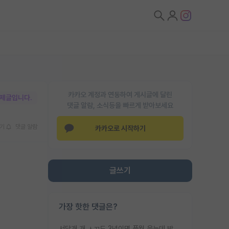
카카오 계정과 연동하여 게시글에 달린
박제글입니다.
댓글 알람, 소식등을 빠르게 받아보세요
기
댓글 알람
카카오로 시작하기
글쓰기
가장 핫한 댓글은?
서당개 개 ㅅㄲ도 3년이면 풍월 읊는데 박사 5년 이상 대리고 있으면서 물된건 교수 탓 맞는ㄱ게 거기가 서당이 아니란 소리임