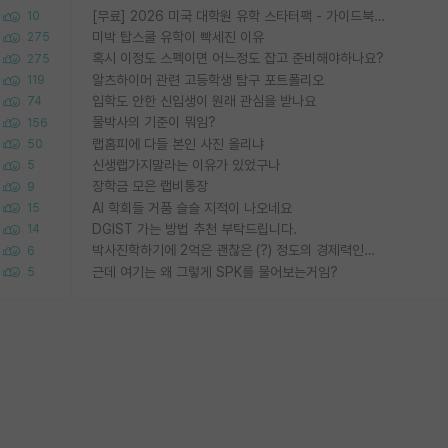
[무료] 2026 미국 대학원 유학 스타터팩 - 가이드북 & 합격자 컨택메일 템플릿
10
미박 탑스쿨 유학이 빡세진 이유
275
혹시 이정도 스펙이면 어느정도 잡고 준비해야하나요?
275
알츠하이머 관련 고등학생 탐구 포트폴리오
119
입학도 안한 신입생이 원래 관심을 받나요
74
물박사의 기준이 뭐임?
156
랩홈피에 다들 본인 사진 올리냐
50
신생랩가지말라는 이유가 있었구나
5
장학금 모은 랩비통장
9
AI 학회들 거품 슬슬 지적이 나오네요
15
DGIST 가는 방법 추천 부탁드립니다.
14
박사진학하기에 2억은 괜찮은 (?) 정도의 경제력인가요
6
근데 여기는 왜 그렇게 SPK를 물어보는거임?
5