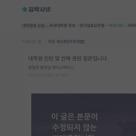
대학원생 모집
국내대학원 정보
연구실&오픈랩
커뮤니티
커리
커뮤니티 홈
자유 게시판(아무개랩)
대학원 인턴 및 컨택 관련 질문입니다
털털한 윌리엄 셰익스피어
2023.05.15
2
1471