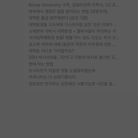
Korea University 수학, 컴퓨터과학 이학사, UC Berkeley 산업공학 대학원 공학박사가 되는 것은 쉽지 않겠죠?
외부에서 괜찮은 랩을 알아보는 방법 (장문주의)
대학원 월급 정리해준다 (공대 기준)
대학원생들 교수에게 가스라이팅 당한 것은 이해가 갑니다. 안타깝네요.
소재분야 석박사 대학원생 + 물박사들이 착각하는 거
석사입학예정생 분들! 제발 어느 정도 각오는 하고 오세요.
포스텍 억까에 대해 (동문의 학문적 아웃풋에 대한 반박)
대학원 어디로 가야할까요?
SSH 박사과정을 그만두고 지방대 박사로 옮기면 교수의 꿈은 끝일까요?
편애 하는 방법
이사이트가 처음엔 정말 도움많이됐는데
커뮤니티는 다 쓰레기통이지
정보보안 연구하는 입장에선 식별가능한 사진을 올리는건 비추이긴함