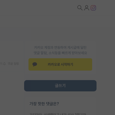
카카오 계정과 연동하여 게시글에 달린
댓글 알람, 소식등을 빠르게 받아보세요
기
댓글 알람
카카오로 시작하기
글쓰기
가장 핫한 댓글은?
가지마라. 신생랩이고 내가 석사 3학기차인데 최고참인데 나도 아무것도 모르는데 교수가 후배들 왜 논문 교육 안시키냐. 논문 왜 안 써오냐 닦달한다