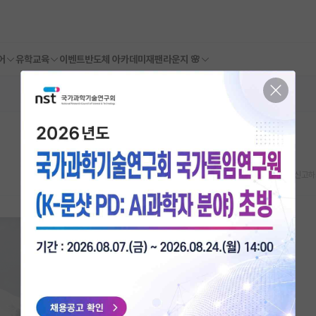
어
유학교육
이벤트
반도체 아카데미
재팬라운지 🌸
스크랩
신고하