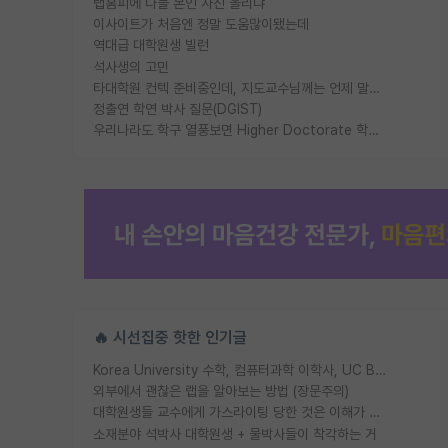
랩홈피에 다들 본인 사진 올리냐
이사이트가 처음엔 정말 도움많이됐는데
역대급 대학원생 빌런
석사생의 고민
타대학원 컨텍 준비중인데, 지도교수님께는 언제 말씀드려야 할까요?
정출연 학연 박사 질문(DGIST)
우리나라도 학구 열풍보면 Higher Doctorate 학위가 필요하다고 봅니다.
🔥 시선집중 핫한 인기글
Korea University 수학, 컴퓨터과학 이학사, UC Berkeley 산업공학 대학원 공학박사가 되는 것은 쉽지 않겠죠?
외부에서 괜찮은 랩을 알아보는 방법 (장문주의)
대학원생들 교수에게 가스라이팅 당한 것은 이해가 갑니다. 안타깝네요.
소재분야 석박사 대학원생 + 물박사들이 착각하는 거