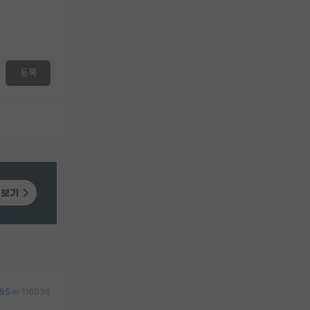
등록
95
116036