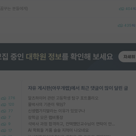
 꿈꾸는 분들에게)
404
435
자유 게시판(아무개랩)에서 최근 댓글이 많이 달린 글
알츠하이머 관련 고등학생 탐구 포트폴리오
276
물박사의 기준이 뭐임?
120
신생랩가지말라는 이유가 있었구나
77
장학금 모은 랩비통장
7
석박사 과정 합격하고, 컨택했던교수님이 연락이 안됩니다...
9
AI 학회들 거품 슬슬 지적이 나오네요
17