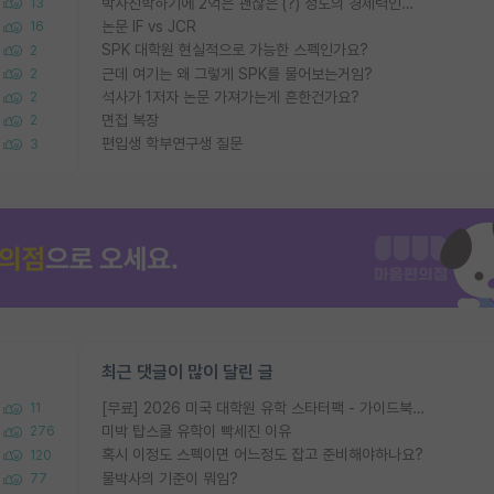
박사진학하기에 2억은 괜찮은 (?) 정도의 경제력인가요
13
논문 IF vs JCR
16
SPK 대학원 현실적으로 가능한 스펙인가요?
2
근데 여기는 왜 그렇게 SPK를 물어보는거임?
2
석사가 1저자 논문 가져가는게 흔한건가요?
2
면접 복장
2
편입생 학부연구생 질문
3
최근 댓글이 많이 달린 글
[무료] 2026 미국 대학원 유학 스타터팩 - 가이드북 & 합격자 컨택메일 템플릿
11
미박 탑스쿨 유학이 빡세진 이유
276
혹시 이정도 스펙이면 어느정도 잡고 준비해야하나요?
120
물박사의 기준이 뭐임?
77