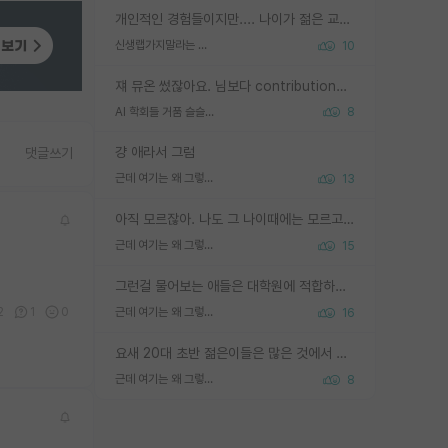
개인적인 경험들이지만.... 나이가 젊은 교수일수록 꼰대라는 가면을 쓴 채로 무례함을 행동하는 경우가 거의 90% 정도였음. 나이가 어린데 다른 또래들과 달리 명예, 권력, 재력까지 얻었으니 세상 다 가진 기분이겠지. 오히러 나이 든 교수들이 행동과 말을 더 조심하시더라.
신생랩가지말라는 이유가 있었구나
10
쟤 뮤온 썼잖아요. 님보다 contribution많음
AI 학회들 거품 슬슬 지적이 나오네요
8
걍 애라서 그럼
댓글쓰기
근데 여기는 왜 그렇게 SPK를 물어보는거임?
13
아직 모르잖아. 나도 그 나이때에는 모르고 평가 받고 안심하고 싶었어.
근데 여기는 왜 그렇게 SPK를 물어보는거임?
15
그런걸 물어보는 애들은 대학원에 적합하지 않다
2
1
0
근데 여기는 왜 그렇게 SPK를 물어보는거임?
16
요새 20대 초반 젊은이들은 많은 것에서 가성비를 따지더라고요. 내가 이 정도 인풋을 넣었을 때 그만큼 아웃풋이 나올 것인가? 사실 아웃풋이 인풋 대비 리니어하게 나오지 않는 영역을 시도하기 싫어한다는 느낌입니다.
근데 여기는 왜 그렇게 SPK를 물어보는거임?
8