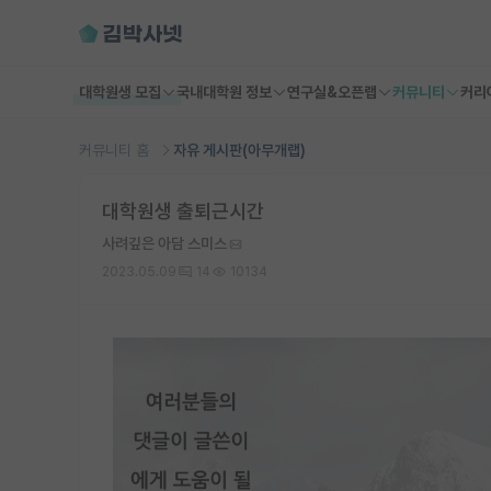
대학원생 모집
국내대학원 정보
연구실&오픈랩
커뮤니티
커리
커뮤니티 홈
자유 게시판(아무개랩)
대학원생 출퇴근시간
사려깊은 아담 스미스
2023.05.09
14
10134