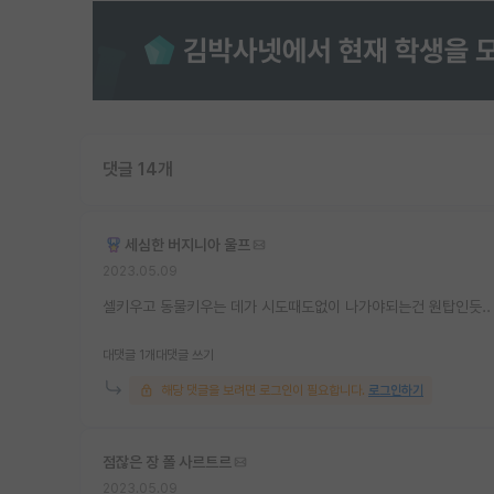
댓글 14개
세심한 버지니아 울프
2023.05.09
셀키우고 동물키우는 데가 시도때도없이 나가야되는건 원탑인듯..
대댓글 1개
대댓글 쓰기
해당 댓글을 보려면 로그인이 필요합니다.
로그인하기
점잖은 장 폴 사르트르
2023.05.09