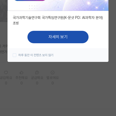
국가과학기술연구회 국가특임연구원(K-문샷 PD: AI과학자 분야)
초빙
자세히 보기
이 거의 매일 출근하고 아침에 출근해서 밤에 퇴근하는게 일상이던데..
은 어떤가요? 의/약대 랩실도 연구분야가 같아서 생물쪽이랑 같을거같긴한데…
하루 동안 이 컨텐츠 보지 않기
공감해요
추천해요
궁금해요
별로에요
0
0
0
0