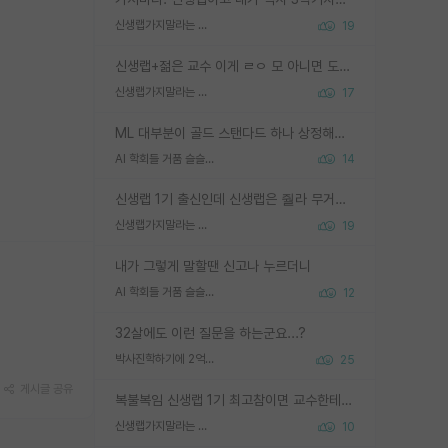
신생랩가지말라는 이유가 있었구나
19
신생랩+젊은 교수 이게 ㄹㅇ 모 아니면 도인듯.
신생랩가지말라는 이유가 있었구나
17
ML 대부분이 골드 스탠다드 하나 상정해놓고 (벤치마크 데이터셋이 여러 개면 여러 개 상정) 그거 얼마나 잘 맞추나 싸움임 가끔 번뜩이는 설계 철학을 보여주는 논문들도 있지만 대부분 그거 성적 얼마나 더 올리느라에 혈안이 되어 있는 측면이 잇음
AI 학회들 거품 슬슬 지적이 나오네요
14
신생랩 1기 출신인데 신생랩은 줠라 무거운 바벨 같은거임. 들면 대박인데 못들면 깔려 죽음. 아무도 알려주지 않는 환경에서 자생해야하지만, 일단 살아남았다면 그 어떤 사람보다 악착같고 생존력 높은 사람으로 거듭날 수 있음
신생랩가지말라는 이유가 있었구나
19
내가 그렇게 말할땐 신고나 누르더니
AI 학회들 거품 슬슬 지적이 나오네요
12
32살에도 이런 질문을 하는군요...?
박사진학하기에 2억은 괜찮은 (?) 정도의 경제력인가요
25
게시글 공유
복불복임 신생랩 1기 최고참이면 교수한테 직접 지도받는 시간이 매우 많음 제대로 된 교수라면 말이지 그게 아니라면 그냥 넌 해방 불가능한 노예 1호에 감점쓰레기통이 되는거고
신생랩가지말라는 이유가 있었구나
10