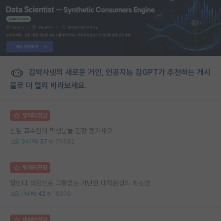
김박사넷의 새로운 거인, 인공지능 김GPT가 추천하는 게시
물로 더 멀리 바라보세요.
명예의전당
신임 교수인데 학생분들 건강 챙기세요
341
37
76582
명예의전당
알앤디 삭감으로 고통받는 가난한 대학원생의 하소연
114
42
18208
명예의전당