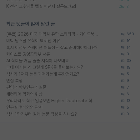
K 전전 교수님들 랩실 어떤지 질문드려요!
2
최근 댓글이 많이 달린 글
[무료] 2026 미국 대학원 유학 스타터팩 - 가이드북 & 합격자 컨택메일 템플릿
653
미박 탑스쿨 유학이 빡세진 이유
19
혹시 이정도 스펙이면 어느정도 잡고 준비해야하나요?
14
카이스트 경영공학부 서류
31
AI 학회들 거품 슬슬 지적이 나오네요
33
근데 여기는 왜 그렇게 SPK를 물어보는거임?
18
석사가 1저자 논문 가져가는게 흔한건가요?
5
면접 복장
9
편입생 학부연구생 질문
7
세컨티어 학회의 위상
6
우리나라도 학구 열풍보면 Higher Doctorate 학위가 필요하다고 봅니다.
12
연구실 후배와의 관계
5
석사 1학기부터 원래 논문 작성을 하나요?
9