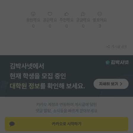
PI 전용 게시판
응원해요
공감해요
추천해요
궁금해요
별로에요
인문사회 계열 게시판
0
0
0
0
3
특수/전문대학원 게시판
반도체/AI 게시판
게시글 공유
장학금/장학생 게시판
학술 정보 게시판
홍보 게시판
커리어
유학교육
카카오 계정과 연동하여 게시글에 달린
댓글 알람, 소식등을 빠르게 받아보세요
이벤트
카카오로 시작하기
반도체 아카데미