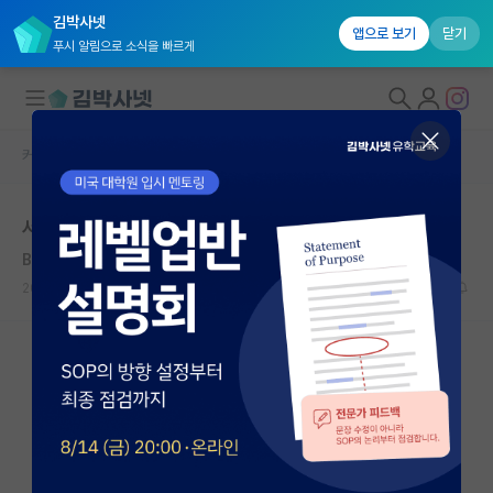
김박사넷
앱으로 보기
닫기
푸시 알림으로 소식을 빠르게
커뮤니티 홈
자유 게시판(아무개랩)
대학원생 모집
서울대 융기원도 서울대는 맞음
국내대학원 정보
Baruch Spinoza
*
연구실&오픈랩
2020.06.05
6
9700
커뮤니티
커뮤니티 홈
전체글보기
베스트 게시판
IF 명예의전당