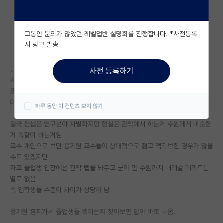
자유 게시판(아무개랩)
그동안 문의가 많았던 레벨업반 설명회를 진행합니다. *사전등록
미국 유학 게시판
시 링크 발송
미국 대학원 합격 후기 게시판
근데 말이 융합일뿐 거기서 하는 연구는 다 해당분야 스탠다드한 연구들이
사전 등록하기
대학원생 모집 게시판
지
뭔가 과학과 인문학을 결합하고 어쩌고 요상한거 하는거 아님
대학원 합격 후기 게시판
더 큰 문제는 관악에 해당 전공이 사실상 거의 다 있음
하루 동안 이 컨텐츠 보지 않기
연구실(PI) 홍보 게시판
결국 컨셉은 연구분야 차별화지만 현실은 관악에서 하는거 수원에서 비슷한
거 똑같이 하는거임
석박사 채용 정보 게시판
교수 개인으로 보면 융기원 교수들이 상대적으로 젊고 액티브한 경우가 많을
수도 있겠지만
임용 정보 게시판
자교 졸업생 입장에선 관악 랩을 놔두고 굳이 먼 수원까지 내려갈 메리트는
학부 인턴 게시판
별로 없음
즉 입학생들 수준이 차이가 상당히 남
취업 게시판
융기원 홈피가서 졸업생들 뭐하는지 찾아보면 답이 바로 나옴.
임용 후기 게시판