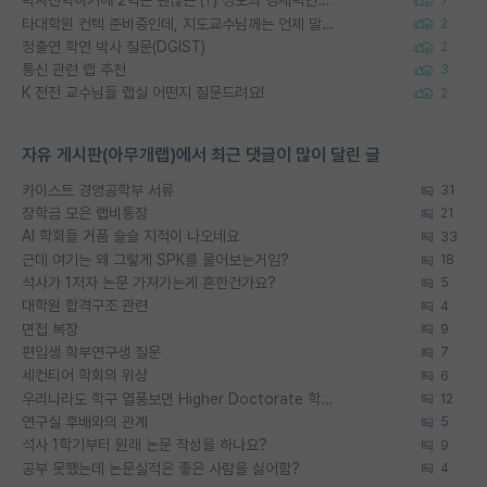
박사진학하기에 2억은 괜찮은 (?) 정도의 경제력인가요
7
타대학원 컨텍 준비중인데, 지도교수님께는 언제 말씀드려야 할까요?
2
정출연 학연 박사 질문(DGIST)
2
통신 관련 랩 추천
3
K 전전 교수님들 랩실 어떤지 질문드려요!
2
자유 게시판(아무개랩)에서 최근 댓글이 많이 달린 글
카이스트 경영공학부 서류
31
장학금 모은 랩비통장
21
AI 학회들 거품 슬슬 지적이 나오네요
33
근데 여기는 왜 그렇게 SPK를 물어보는거임?
18
석사가 1저자 논문 가져가는게 흔한건가요?
5
대학원 합격구조 관련
4
면접 복장
9
편입생 학부연구생 질문
7
세컨티어 학회의 위상
6
우리나라도 학구 열풍보면 Higher Doctorate 학위가 필요하다고 봅니다.
12
연구실 후배와의 관계
5
석사 1학기부터 원래 논문 작성을 하나요?
9
공부 못했는데 논문실적은 좋은 사람을 싫어함?
4