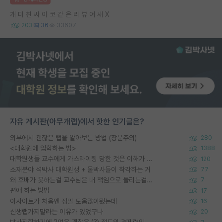
개 미 친 싸 이 코 같 은 리 뷰 어 새 X
203
36
33607
자유 게시판(아무개랩)에서 핫한 인기글은?
외부에서 괜찮은 랩을 알아보는 방법 (장문주의)
280
<대학원에 입학하는 법>
1388
대학원생들 교수에게 가스라이팅 당한 것은 이해가 갑니다. 안타깝네요.
120
소재분야 석박사 대학원생 + 물박사들이 착각하는 거
77
왜 후배가 못하는걸 교수님은 내 책임으로 돌리는걸까요?
7
편애 하는 방법
17
이사이트가 처음엔 정말 도움많이됐는데
16
신생랩가지말라는 이유가 있었구나
20