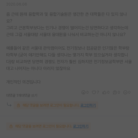
2020.06.06
음 근데 원래 융합학과 및 융합기술원은 앵간한 큰 대학들은 다 있지 않나
요?
그리고 근본학부보다는 인기나 경쟁이 떨어지는건 당연하다고 생각하는데
근데 그걸 서울대랑 서울대 융대원을 나눠서 비교하는건 아니지 않나요?
예를들어 같은 서울대 관악캠이어도 전기정보나 컴공같은 인기많은 학부랑
타학부 (굳이 얘기안해도 다들 생각나는 몇가지 학부 있으실거라 생각합니
다)랑 비교하면 당연히 경쟁도 전자가 훨씬 심하지만 전기정보공학부만 서울
대고 나머지는 아니다 이러지 않잖아요
개인적인 의견입니다
0
7
0
0
0
대댓글 1개
대댓글 쓰기
해당 댓글을 보려면 로그인이 필요합니다.
로그인하기
해당 댓글을 보려면 로그인이 필요합니다.
로그인하기