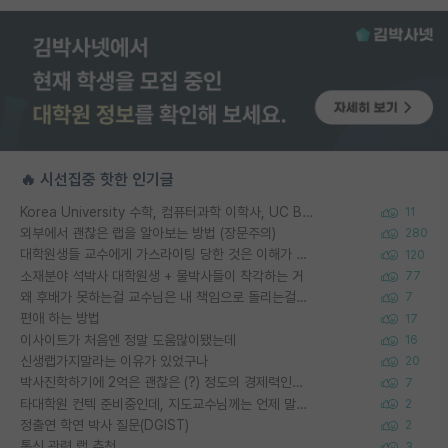
🔥 시선집중 핫한 인기글
Korea University 수학, 컴퓨터과학 이학사, UC Berkeley 산업공학 대학원 공학박사가 되는 것은 쉽지 않겠죠?
11
외부에서 괜찮은 랩을 알아보는 방법 (장문주의)
280
대학원생들 교수에게 가스라이팅 당한 것은 이해가 갑니다. 안타깝네요.
120
소재분야 석박사 대학원생 + 물박사들이 착각하는 거
77
왜 후배가 못하는걸 교수님은 내 책임으로 돌리는걸까요?
7
편애 하는 방법
17
이사이트가 처음엔 정말 도움많이됐는데
16
신생랩가지말라는 이유가 있었구나
20
박사진학하기에 2억은 괜찮은 (?) 정도의 경제력인가요
7
타대학원 컨텍 준비중인데, 지도교수님께는 언제 말씀드려야 할까요?
2
정출연 학연 박사 질문(DGIST)
2
통신 관련 랩 추천
3