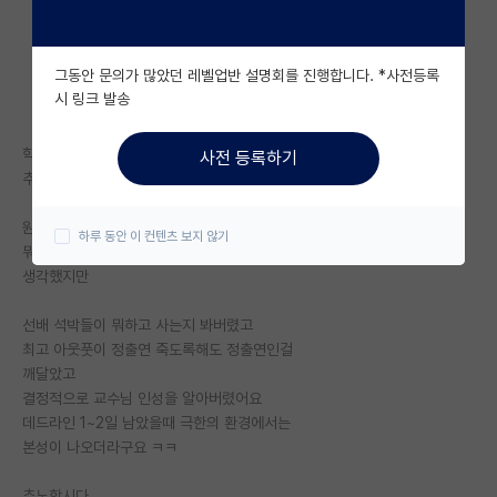
자유 게시판(아무개랩)
그동안 문의가 많았던 레벨업반 설명회를 진행합니다. *사전등록
미국 유학 게시판
시 링크 발송
미국 대학원 합격 후기 게시판
학부 2학년때부터 연구생하며 온갖 혜택 다받았지만
사전 등록하기
대학원생 모집 게시판
추노합니다
대학원 합격 후기 게시판
원래는 지도교수님 인성을 좋게보고,
하루 동안 이 컨텐츠 보지 않기
뭐 간판이 별거겠어 나 인정해주는 곳에 있으면되지
연구실(PI) 홍보 게시판
생각했지만
석박사 채용 정보 게시판
선배 석박들이 뭐하고 사는지 봐버렸고
최고 아웃풋이 정출연 죽도록해도 정출연인걸
임용 정보 게시판
깨달았고
학부 인턴 게시판
결정적으로 교수님 인성을 알아버렸어요
데드라인 1~2일 남았을때 극한의 환경에서는
취업 게시판
본성이 나오더라구요 ㅋㅋ
임용 후기 게시판
추노합시다