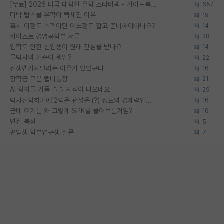
[무료] 2026 미국 대학원 유학 스타터팩 - 가이드북 & 합격자 컨택메일 템플릿
652
미박 탑스쿨 유학이 빡세진 이유
19
혹시 이정도 스펙이면 어느정도 잡고 준비해야하나요?
14
카이스트 경영공학부 서류
28
입학도 안한 신입생이 원래 관심을 받나요
14
물박사의 기준이 뭐임?
22
신생랩가지말라는 이유가 있었구나
16
장학금 모은 랩비통장
21
AI 학회들 거품 슬슬 지적이 나오네요
29
박사진학하기에 2억은 괜찮은 (?) 정도의 경제력인가요
16
근데 여기는 왜 그렇게 SPK를 물어보는거임?
16
면접 복장
5
편입생 학부연구생 질문
7