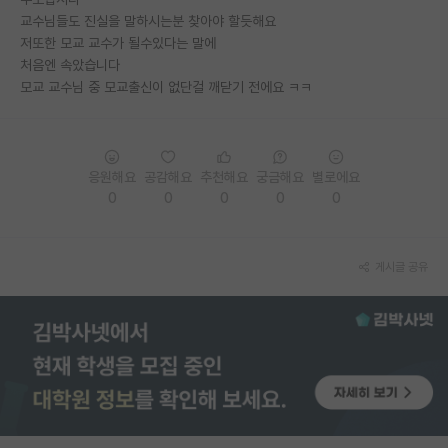
교수님들도 진실을 말하시는분 찾아야 할듯해요
PI 전용 게시판
저또한 모교 교수가 될수있다는 말에
처음엔 속았습니다
인문사회 계열 게시판
모교 교수님 중 모교출신이 없단걸 깨닫기 전에요 ㅋㅋ
특수/전문대학원 게시판
반도체/AI 게시판
응원해요
공감해요
추천해요
궁금해요
별로에요
장학금/장학생 게시판
0
0
0
0
0
학술 정보 게시판
게시글 공유
홍보 게시판
커리어
유학교육
이벤트
반도체 아카데미