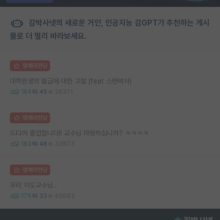
김박사넷의 새로운 거인, 인공지능 김GPT가 추천하는 게시
물로 더 멀리 바라보세요.
명예의전당
대학원생의 월급에 대한 고찰 (feat 스탠박사)
164
45
26371
명예의전당
드디어 졸업합니다!! 교수님 마땅하십니까? ㅋㅋㅋㅋ
163
48
33873
명예의전당
우리 지도교수님..
175
33
60683