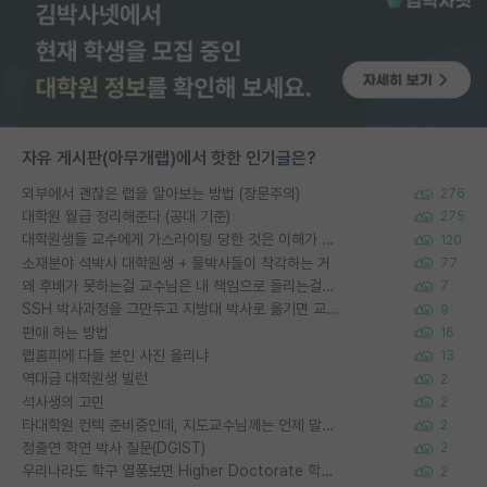
자유 게시판(아무개랩)에서 핫한 인기글은?
외부에서 괜찮은 랩을 알아보는 방법 (장문주의)
276
대학원 월급 정리해준다 (공대 기준)
275
대학원생들 교수에게 가스라이팅 당한 것은 이해가 갑니다. 안타깝네요.
120
소재분야 석박사 대학원생 + 물박사들이 착각하는 거
77
왜 후배가 못하는걸 교수님은 내 책임으로 돌리는걸까요?
7
SSH 박사과정을 그만두고 지방대 박사로 옮기면 교수의 꿈은 끝일까요?
9
편애 하는 방법
16
랩홈피에 다들 본인 사진 올리냐
13
역대급 대학원생 빌런
2
석사생의 고민
2
타대학원 컨텍 준비중인데, 지도교수님께는 언제 말씀드려야 할까요?
2
정출연 학연 박사 질문(DGIST)
2
우리나라도 학구 열풍보면 Higher Doctorate 학위가 필요하다고 봅니다.
2