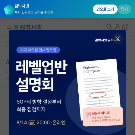
김박사넷
앱으로 보기
닫기
푸시 알림으로 소식을 빠르게
커뮤니티 홈
자유 게시판(아무개랩)
대학원생 모집
SKP 대학원 진학을 결심하게 된 계기
국내대학원 정보
John Backus
*
연구실&오픈랩
2020.06.03
6
7132
커뮤니티
커뮤니티 홈
전체글보기
베스트 게시판
IF 명예의전당