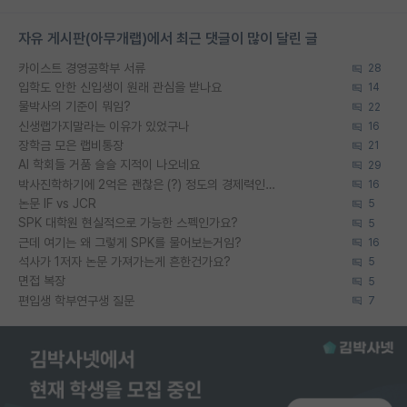
자유 게시판(아무개랩)에서 최근 댓글이 많이 달린 글
카이스트 경영공학부 서류
28
입학도 안한 신입생이 원래 관심을 받나요
14
물박사의 기준이 뭐임?
22
신생랩가지말라는 이유가 있었구나
16
장학금 모은 랩비통장
21
AI 학회들 거품 슬슬 지적이 나오네요
29
박사진학하기에 2억은 괜찮은 (?) 정도의 경제력인가요
16
논문 IF vs JCR
5
SPK 대학원 현실적으로 가능한 스펙인가요?
5
근데 여기는 왜 그렇게 SPK를 물어보는거임?
16
석사가 1저자 논문 가져가는게 흔한건가요?
5
면접 복장
5
편입생 학부연구생 질문
7