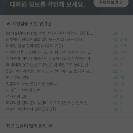
🔥 시선집중 핫한 인기글
Korea University 수학, 컴퓨터과학 이학사, UC Berkeley 산업공학 대학원 공학박사가 되는 것은 쉽지 않겠죠?
11
외부에서 괜찮은 랩을 알아보는 방법 (장문주의)
276
대학원 월급 정리해준다 (공대 기준)
275
대학원생들 교수에게 가스라이팅 당한 것은 이해가 갑니다. 안타깝네요.
120
소재분야 석박사 대학원생 + 물박사들이 착각하는 거
77
왜 후배가 못하는걸 교수님은 내 책임으로 돌리는걸까요?
7
SSH 박사과정을 그만두고 지방대 박사로 옮기면 교수의 꿈은 끝일까요?
9
편애 하는 방법
16
랩홈피에 다들 본인 사진 올리냐
13
역대급 대학원생 빌런
2
석사생의 고민
2
타대학원 컨텍 준비중인데, 지도교수님께는 언제 말씀드려야 할까요?
2
정출연 학연 박사 질문(DGIST)
2
최근 댓글이 많이 달린 글