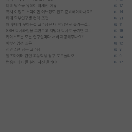
미박 탑스쿨 유학이 빡세진 이유
17
혹시 이정도 스펙이면 어느정도 잡고 준비해야하나요?
14
타대 학부연구생 컨택 조언
21
왜 후배가 못하는걸 교수님은 내 책임으로 돌리는걸까요?
11
SSH 박사과정을 그만두고 지방대 박사로 옮기면 교수의 꿈은 끝일까요?
19
카이스트는 모든 연구실마다 서버 제공해주나요?
14
학부신입생 질문
12
정년 4년 남은 교수님
8
알츠하이머 관련 고등학생 탐구 포트폴리오
9
랩홈피에 다들 본인 사진 올리냐
17