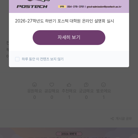
자유 게시판(아무개랩)
2026-27학년도 하반기 포스텍 대학원 온라인 설명회 실시
미국 유학 게시판
미국 대학원 합격 후기 게시판
자세히 보기
컨택 없이는 입학하기 힘든가요?
대학원생 모집 게시판
부끄럽지만 대학원 입학은 이번에 처음 준비해서 한거라
아무 정보 없이 입학 원서만 덜렁 냈네요 ㅠㅠ
하루 동안 이 컨텐츠 보지 않기
대학원 합격 후기 게시판
연구실(PI) 홍보 게시판
석박사 채용 정보 게시판
응원해요
공감해요
추천해요
궁금해요
별로에요
0
0
1
0
1
임용 정보 게시판
학부 인턴 게시판
게시글 공유
취업 게시판
임용 후기 게시판