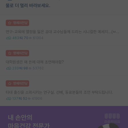
물로 더 멀리 바라보세요.
명예의전당
연구-교육에 열정을 잃은 공대 교수님들께 드리는 시니컬한 메세지...(ㅂㄷㅂㄷ)
463
70
61304
명예의전당
대학원생은 왜 돈에 대해 초연해야함?
233
98
53762
명예의전당
타대 출신을 소외시키는 연구실. 선배, 동료분들의 조언 부탁드립니다.
137
52
41906