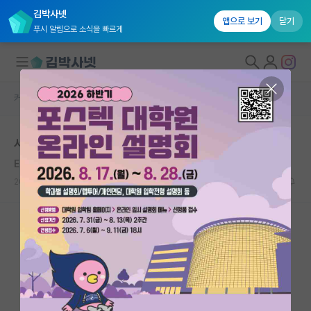
김박사넷
앱으로 보기
닫기
푸시 알림으로 소식을 빠르게
커뮤니티 홈
자유 게시판(아무개랩)
대학원생 모집
서울대 융합과학기술대학원..
국내대학원 정보
Edward Tatum
연구실&오픈랩
2020.06.01
5
22829
커뮤니티
커뮤니티 홈
전체글보기
베스트 게시판
IF 명예의전당