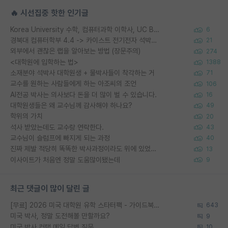
🔥 시선집중 핫한 인기글
Korea University 수학, 컴퓨터과학 이학사, UC Berkeley 산업공학 대학원 공학박사가 되는 것은 쉽지 않겠죠?
6
경북대 컴퓨터학부 4.4 -> 카이스트 전기전자 석박사통합과정 합격
21
외부에서 괜찮은 랩을 알아보는 방법 (장문주의)
274
<대학원에 입학하는 법>
1388
소재분야 석박사 대학원생 + 물박사들이 착각하는 거
71
교수를 원하는 사람들에게 하는 아조씨의 조언
106
AI전공 박사는 의사보다 돈을 더 많이 벌 수 있습니다.
16
대학원생들은 왜 교수님께 감사해야 하나요?
49
학위의 가치
20
석사 받았는데도 교수랑 연락한다.
43
교수님이 슬럼프에 빠지게 되는 과정
40
진짜 제발 적당히 똑똑한 박사과정이라도 위에 있었으면..
13
이사이트가 처음엔 정말 도움많이됐는데
9
최근 댓글이 많이 달린 글
[무료] 2026 미국 대학원 유학 스타터팩 - 가이드북 & 합격자 컨택메일 템플릿
643
미국 박사, 정말 도전해볼 만할까요?
9
미국 박사 컨택 메일 답변 질문
10