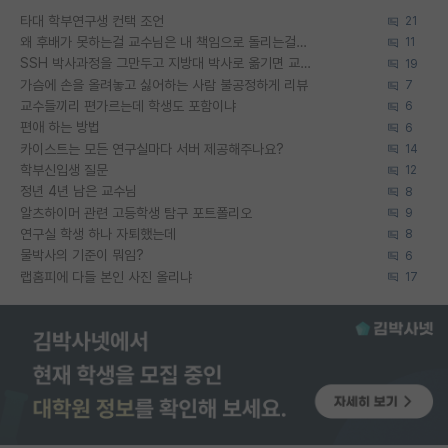
타대 학부연구생 컨택 조언
21
왜 후배가 못하는걸 교수님은 내 책임으로 돌리는걸까요?
11
SSH 박사과정을 그만두고 지방대 박사로 옮기면 교수의 꿈은 끝일까요?
19
가슴에 손을 올려놓고 싫어하는 사람 불공정하게 리뷰
7
교수들끼리 편가르는데 학생도 포함이냐
6
편애 하는 방법
6
카이스트는 모든 연구실마다 서버 제공해주나요?
14
학부신입생 질문
12
정년 4년 남은 교수님
8
알츠하이머 관련 고등학생 탐구 포트폴리오
9
연구실 학생 하나 자퇴했는데
8
물박사의 기준이 뭐임?
6
랩홈피에 다들 본인 사진 올리냐
17