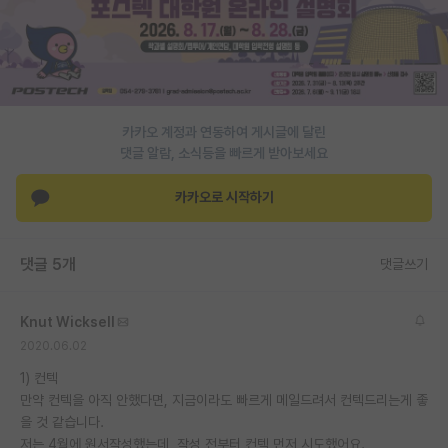
PI 전용 게시판
인문사회 계열 게시판
특수/전문대학원 게시판
카카오 계정과 연동하여 게시글에 달린
반도체/AI 게시판
댓글 알람, 소식등을 빠르게 받아보세요
장학금/장학생 게시판
카카오로 시작하기
학술 정보 게시판
댓글 5개
댓글쓰기
홍보 게시판
커리어
Knut Wicksell
2020.06.02
유학교육
1) 컨텍
이벤트
만약 컨텍을 아직 안했다면, 지금이라도 빠르게 메일드려서 컨텍드리는게 좋
을 것 같습니다.
반도체 아카데미
저는 4월에 원서작성했는데, 작성 전부터 컨텍 먼저 시도했어요.