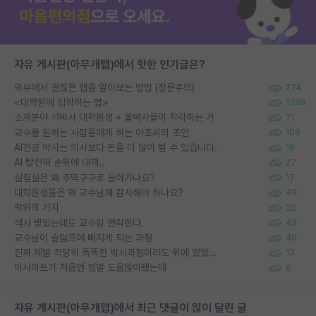
자유 게시판(아무개랩)에서 핫한 인기글은?
외부에서 괜찮은 랩을 알아보는 방법 (장문주의)
274
<대학원에 입학하는 법>
1388
소재분야 석박사 대학원생 + 물박사들이 착각하는 거
71
교수를 원하는 사람들에게 하는 아조씨의 조언
106
AI전공 박사는 의사보다 돈을 더 많이 벌 수 있습니다.
16
AI 탑컨퍼 순위에 대해..
27
실험실은 왜 주먹구구로 돌아가나요?
17
대학원생들은 왜 교수님께 감사해야 하나요?
49
학위의 가치
20
석사 받았는데도 교수랑 연락한다.
43
교수님이 슬럼프에 빠지게 되는 과정
40
진짜 제발 적당히 똑똑한 박사과정이라도 위에 있었으면..
13
이사이트가 처음엔 정말 도움많이됐는데
9
자유 게시판(아무개랩)에서 최근 댓글이 많이 달린 글