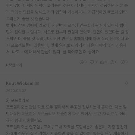
컨텍 없이 대학원 입학이 불가능한 것은 아니지만, 컨텍이 성공하면 서류 통
재팬라운지 🌸
과 후에는 면접을 망해도 거의 입학이 가능하니까, 가급적이면 빠르게 연락
드리는게 좋을 것 같습니다.
랩미팅 참여 경력이 있으니, 지난번에 교수님 연구실에 관심이 있어서 랩미
팅에 참여한 ~ 입니다. 식으로 전부터 관심이 있었고, 안면이 있었다는 걸 강
조하면 더 좋을 것 같습니다. 또한 연구실 홈페이지에 아마 작성 논문이나 과
거 프로젝트들이 있을텐데, 몇개 읽어보고 거기서 나온 이야기 몇개 인용해
서, 나도 ~ 에 대해서 관심이 많다. 를 적어주면 더 좋아요
0
3
0
0
0
대댓글 쓰기
Knut Wicksell
2020.06.02
2) 포트폴리오
포트폴리오는 관련 자료 모두 정리해서 무조건 첨부하는게 좋아요. 저는 일
반대학원 지원칸에 포트폴리오 제출란이 따로 있어서, 관련 자료 모두 정리
해서 함께 제출했어요.
포트폴리오는 연구실 / 교외 / 교내 자료를 포함하는게 좋은데, 가장 잘된거
2~3개 정도만 잘 정리해서 제출하면 좋을 것 같아여. 있는걸 모두 제출하기