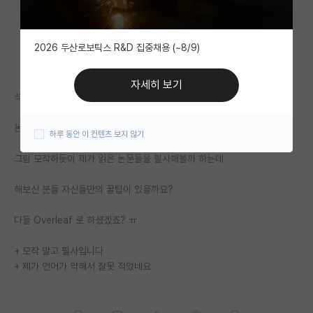
자유 게시판(아무개랩)
2026 두산로보틱스 R&D 집중채용 (~8/9)
미국 유학 게시판
미국 대학원 합격 후기 게시판
자세히 보기
석사 진학예정입니다!
대학원생 모집 게시판
논문 읽는건 술술되도 쓰는거는 쉽지 않더라고요
하루 동안 이 컨텐츠 보지 않기
대학원 합격 후기 게시판
그림 모작하듯이 제가 읽은 논문들을 필사해볼까 하는데
연구실(PI) 홍보 게시판
해보신 분들 자신들만의 꿀팁이 있을까요?
석박사 채용 정보 게시판
다들 Overleaf 로 하셨겠죠? ㅠ
임용 정보 게시판
학부 인턴 게시판
+ 모작 말고 필사입니다
+ 제가 언어가 약해서 잘못 적었네요
취업 게시판
임용 후기 게시판