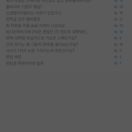
혹시 이정도 스펙이면 어느정도 잡고 준비해야하나요?
14
물박사의 기준이 뭐임?
22
신생랩가지말라는 이유가 있었구나
16
장학금 모은 랩비통장
21
AI 학회들 거품 슬슬 지적이 나오네요
32
박사진학하기에 2억은 괜찮은 (?) 정도의 경제력인가요
16
SPK 대학원 현실적으로 가능한 스펙인가요?
5
근데 여기는 왜 그렇게 SPK를 물어보는거임?
16
석사가 1저자 논문 가져가는게 흔한건가요?
5
면접 복장
5
편입생 학부연구생 질문
7