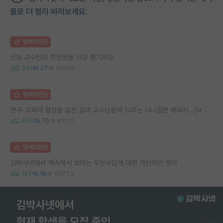
물로 더 멀리 바라보세요.
명예의전당
신임 교수인데 학생분들 건강 챙기세요
341
37
76562
명예의전당
연구-교육에 열정을 잃은 공대 교수님들께 드리는 시니컬한 메세지...(ㅂㄷㅂㄷ)
463
70
61371
명예의전당
김박사넷에서 계속해서 보이는 우문우답에 대한 개인적인 생각
147
18
66753