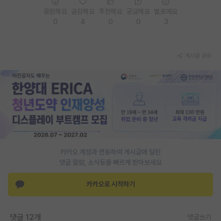
응원해요
공감해요
추천해요
궁금해요
별로에요
PI 전용 게시판
0
4
0
0
3
인문사회 계열 게시판
특수/전문대학원 게시판
게시글 공유
반도체/AI 게시판
장학금/장학생 게시판
학술 정보 게시판
홍보 게시판
카카오 계정과 연동하여 게시글에 달린
커리어
댓글 알람, 소식등을 빠르게 받아보세요
유학교육
카카오로 시작하기
이벤트
반도체 아카데미
댓글 12개
댓글쓰기