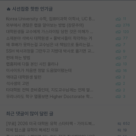
🔥 시선집중 핫한 인기글
Korea University 수학, 컴퓨터과학 이학사, UC Berkeley 산업공학 대학원 공학박사가 되는 것은 쉽지 않겠죠?
11
외부에서 괜찮은 랩을 알아보는 방법 (장문주의)
276
대학원생들 교수에게 가스라이팅 당한 것은 이해가 갑니다. 안타깝네요.
120
소재분야 석박사 대학원생 + 물박사들이 착각하는 거
77
왜 후배가 못하는걸 교수님은 내 책임으로 돌리는걸까요?
7
SSH 박사과정을 그만두고 지방대 박사로 옮기면 교수의 꿈은 끝일까요?
9
편애 하는 방법
17
랩홈피에 다들 본인 사진 올리냐
13
이사이트가 처음엔 정말 도움많이됐는데
16
역대급 대학원생 빌런
2
석사생의 고민
2
타대학원 컨텍 준비중인데, 지도교수님께는 언제 말씀드려야 할까요?
2
우리나라도 학구 열풍보면 Higher Doctorate 학위가 필요하다고 봅니다.
3
최근 댓글이 많이 달린 글
[무료] 2026 미국 대학원 유학 스타터팩 - 가이드북 & 합격자 컨택메일 템플릿
652
미박 탑스쿨 유학이 빡세진 이유
19