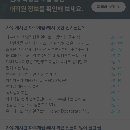
자유 게시판(아무개랩)에서 핫한 인기글은?
외부에서 괜찮은 랩을 알아보는 방법 (장문주의)
276
대학원생들 교수에게 가스라이팅 당한 것은 이해가 갑니다. 안타깝네요.
120
소재분야 석박사 대학원생 + 물박사들이 착각하는 거
77
왜 후배가 못하는걸 교수님은 내 책임으로 돌리는걸까요?
7
SSH 박사과정을 그만두고 지방대 박사로 옮기면 교수의 꿈은 끝일까요?
9
편애 하는 방법
17
랩홈피에 다들 본인 사진 올리냐
13
이사이트가 처음엔 정말 도움많이됐는데
16
역대급 대학원생 빌런
2
석사생의 고민
2
타대학원 컨텍 준비중인데, 지도교수님께는 언제 말씀드려야 할까요?
2
정출연 학연 박사 질문(DGIST)
2
우리나라도 학구 열풍보면 Higher Doctorate 학위가 필요하다고 봅니다.
3
자유 게시판(아무개랩)에서 최근 댓글이 많이 달린 글