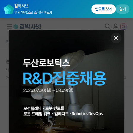
김박사넷
앱으로 보기
닫기
푸시 알림으로 소식을 빠르게
커뮤니티 홈
자유 게시판(아무개랩)
대학원생 모집
논문 모작 해보신분
국내대학원 정보
낙천적인 존 필즈
연구실&오픈랩
2022.11.16
12
4124
커뮤니티
커뮤니티 홈
전체글보기
베스트 게시판
IF 명예의전당