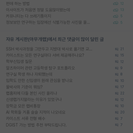
편애 하는 방법
12
이사이트가 처음엔 정말 도움많이됐는데
13
커뮤니티는 다 쓰레기통이지
5
정보보안 연구하는 입장에선 식별가능한 사진을 올리는건 비추이긴함
5
자유 게시판(아무개랩)에서 최근 댓글이 많이 달린 글
SSH 박사과정을 그만두고 지방대 박사로 옮기면 교수의 꿈은 끝일까요?
21
카이스트는 모든 연구실마다 서버 제공해주나요?
15
학부신입생 질문
12
알츠하이머 관련 고등학생 탐구 포트폴리오
9
연구실 학생 하나 자퇴했는데
8
입학도 안한 신입생이 원래 관심을 받나요
10
물박사의 기준이 뭐임?
17
랩홈피에 다들 본인 사진 올리냐
22
신생랩가지말라는 이유가 있었구나
12
장학금 모은 랩비통장
10
AI 학회들 거품 슬슬 지적이 나오네요
20
카이스트 서류 전형 배수
7
DGIST 가는 방법 추천 부탁드립니다.
7