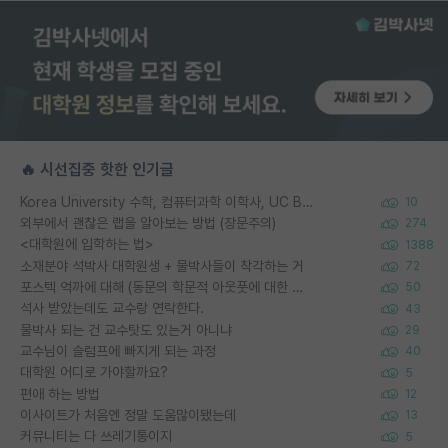
🔥 시선집중 핫한 인기글
Korea University 수학, 컴퓨터과학 이학사, UC Berkeley 산업공학 대학원 공학박사가 되는 것은 쉽지 않겠죠?
10
외부에서 괜찮은 랩을 알아보는 방법 (장문주의)
274
<대학원에 입학하는 법>
1388
소재분야 석박사 대학원생 + 물박사들이 착각하는 거
72
포스텍 억까에 대해 (동문의 학문적 아웃풋에 대한 반박)
50
석사 받았는데도 교수랑 연락한다.
43
물박사 되는 건 교수탓도 있는거 아니냐
29
교수님이 슬럼프에 빠지게 되는 과정
40
대학원 어디로 가야할까요?
5
편애 하는 방법
12
이사이트가 처음엔 정말 도움많이됐는데
13
커뮤니티는 다 쓰레기통이지
5