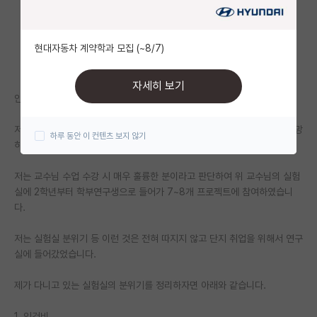
자유 게시판(아무개랩)
현대자동차 계약학과 모집 (~8/7)
미국 유학 게시판
미국 대학원 합격 후기 게시판
자세히 보기
안녕하세요. 지거국 학부생입니다.
대학원생 모집 게시판
저는 일단 연구원을 목표로 하였고 지거국일지라도 석사를 통해 취업을 희망
하루 동안 이 컨텐츠 보지 않기
대학원 합격 후기 게시판
하였습니다.
연구실(PI) 홍보 게시판
저는 교수님 수업 수강 시 매우 훌륭한 분이라고 판단하여 위 교수님의 실험
실에 2학년부터 학부연구생으로 들어가 7~8개 프로젝트에 참여하였습니
석박사 채용 정보 게시판
다.
임용 정보 게시판
저는 실험실 분위기 등 이런 것은 전혀 따지지 않고 단지 취업을 위해서 연구
학부 인턴 게시판
실에 들어갔었습니다.
취업 게시판
제가 다니고 있는 실험실의 분위기를 정리하자면 아래와 같습니다.
임용 후기 게시판
1. 인건비