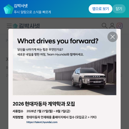
김박사넷
앱으로 보기
닫기
푸시 알림으로 소식을 빠르게
커뮤니티 홈
자유 게시판(아무개랩)
대학원생 모집
지거국 실험실..
국내대학원 정보
허탈한 비트겐슈타인
연구실&오픈랩
2022.11.12
18
6712
커뮤니티
커뮤니티 홈
전체글보기
베스트 게시판
IF 명예의전당