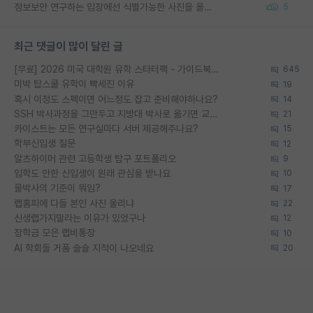
정보보안 연구하는 입장에선 식별가능한 사진을 올리는건 비추이긴함
5
최근 댓글이 많이 달린 글
[무료] 2026 미국 대학원 유학 스타터팩 - 가이드북 & 합격자 컨택메일 템플릿
645
미박 탑스쿨 유학이 빡세진 이유
19
혹시 이정도 스펙이면 어느정도 잡고 준비해야하나요?
14
SSH 박사과정을 그만두고 지방대 박사로 옮기면 교수의 꿈은 끝일까요?
21
카이스트는 모든 연구실마다 서버 제공해주나요?
15
학부신입생 질문
12
알츠하이머 관련 고등학생 탐구 포트폴리오
9
입학도 안한 신입생이 원래 관심을 받나요
10
물박사의 기준이 뭐임?
17
랩홈피에 다들 본인 사진 올리냐
22
신생랩가지말라는 이유가 있었구나
12
장학금 모은 랩비통장
10
AI 학회들 거품 슬슬 지적이 나오네요
20