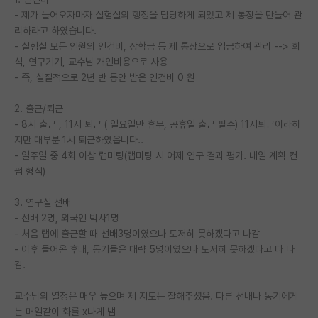
- 제가 들어오자마자 실험실의 행정을 담당하게 되었고 제 통장을 만들어 관
PI 전용 게시판
리하라고 하였습니다.
- 실험실 모든 인원의 인건비, 장학금 등 제 통장으로 입금하여 관리 --> 회
인문사회 계열 게시판
식, 연구기기, 교수님 개인비용으로 사용
- 즉, 실질적으로 2년 반 동안 받은 인건비 0 원
특수/전문대학원 게시판
반도체/AI 게시판
2. 출근/퇴근
- 8시 출근 , 11시 퇴근 ( 일요일만 휴무, 공휴일 출근 필수) 11시퇴근이라하
장학금/장학생 게시판
지만 대부분 1시 퇴근하였읍니다..
- 일주일 중 4회 이상 랩미팅(랩미팅 시 어제 연구 결과 평가. 내일 계획 컨
학술 정보 게시판
펌 형식)
홍보 게시판
3. 연구실 선배
- 선배 2명, 외국인 박사1명
커리어
- 처음 랩에 출근할 때 선배3명이였으나 도저히 못하겠다고 나감
유학교육
- 이후 들어온 후배, 동기들은 대략 5명이였으나 도저히 못하겠다고 다 나
감.
이벤트
교수님의 열정은 매우 높으며 제 지도는 잘해주셨음. 다른 선배나 동기에게
반도체 아카데미
는 매일같이 화를 x나게 냄