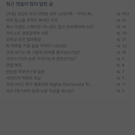
최근 댓글이 많이 달린 글
[무료] 2026 미국 대학원 유학 스타터팩 - 가이드북 & 합격자 컨택메일 템플릿
653
미박 탑스쿨 유학이 빡세진 이유
19
혹시 이정도 스펙이면 어느정도 잡고 준비해야하나요?
14
카이스트 경영공학부 서류
30
장학금 모은 랩비통장
21
AI 학회들 거품 슬슬 지적이 나오네요
33
근데 여기는 왜 그렇게 SPK를 물어보는거임?
18
석사가 1저자 논문 가져가는게 흔한건가요?
5
면접 복장
8
편입생 학부연구생 질문
7
세컨티어 학회의 위상
5
우리나라도 학구 열풍보면 Higher Doctorate 학위가 필요하다고 봅니다.
11
석사 1학기부터 원래 논문 작성을 하나요?
5