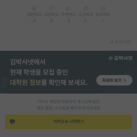
PI 전용 게시판
응원해요
공감해요
추천해요
궁금해요
별로에요
0
9
0
0
1
인문사회 계열 게시판
특수/전문대학원 게시판
게시글 공유
반도체/AI 게시판
장학금/장학생 게시판
학술 정보 게시판
홍보 게시판
커리어
카카오 계정과 연동하여 게시글에 달린
유학교육
댓글 알람, 소식등을 빠르게 받아보세요
이벤트
카카오로 시작하기
반도체 아카데미