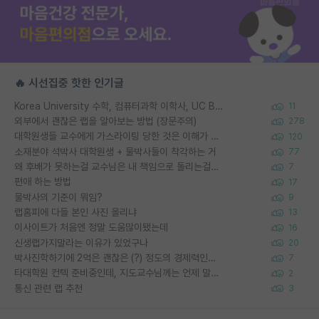
🔥 시선집중 핫한 인기글
Korea University 수학, 컴퓨터과학 이학사, UC Berkeley 산업공학 대학원 공학박사가 되는 것은 쉽지 않겠죠?
11
외부에서 괜찮은 랩을 알아보는 방법 (장문주의)
278
대학원생들 교수에게 가스라이팅 당한 것은 이해가 갑니다. 안타깝네요.
120
소재분야 석박사 대학원생 + 물박사들이 착각하는 거
77
왜 후배가 못하는걸 교수님은 내 책임으로 돌리는걸까요?
7
편애 하는 방법
17
물박사의 기준이 뭐임?
9
랩홈피에 다들 본인 사진 올리냐
13
이사이트가 처음엔 정말 도움많이됐는데
16
신생랩가지말라는 이유가 있었구나
20
박사진학하기에 2억은 괜찮은 (?) 정도의 경제력인가요
7
타대학원 컨텍 준비중인데, 지도교수님께는 언제 말씀드려야 할까요?
2
통신 관련 랩 추천
3