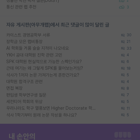
정출연 학연 박사 질문(DGIST)
2
통신 관련 랩 추천
3
자유 게시판(아무개랩)에서 최근 댓글이 많이 달린 글
카이스트 경영공학부 서류
30
장학금 모은 랩비통장
21
AI 학회들 거품 슬슬 지적이 나오네요
33
YKH 공대 대학원 진학 관련 고민
4
SPK 대학원 현실적으로 가능한 스펙인가요?
6
근데 여기는 왜 그렇게 SPK를 물어보는거임?
18
석사가 1저자 논문 가져가는게 흔한건가요?
5
대학원 합격구조 관련
4
면접 복장
8
편입생 학부연구생 질문
7
세컨티어 학회의 위상
5
우리나라도 학구 열풍보면 Higher Doctorate 학위가 필요하다고 봅니다.
11
석사 1학기부터 원래 논문 작성을 하나요?
5