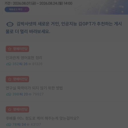
김박사넷의 새로운 거인, 인공지능 김GPT가 추천하는 게시
물로 더 멀리 바라보세요.
명예의전당
인과관계 영어표현 정리
352
26
81326
명예의전당
연구실 뚝딱이가 되지 않기 위한 방법
398
20
79927
명예의전당
후배를 어느 정도로 케어 해주는게 맞는걸까요?
78
34
43137