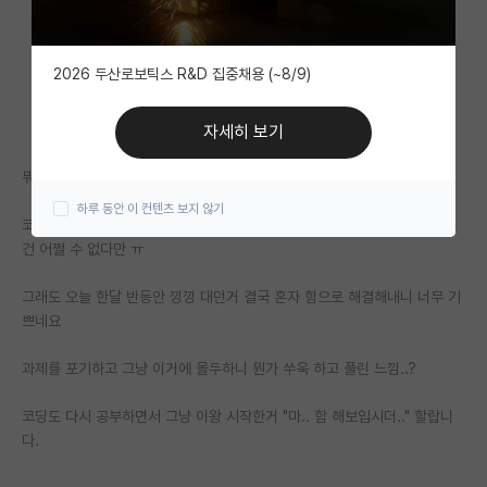
자유 게시판(아무개랩)
2026 두산로보틱스 R&D 집중채용 (~8/9)
미국 유학 게시판
미국 대학원 합격 후기 게시판
자세히 보기
대학원생 모집 게시판
뭐 제가 선택한 거니까 끝까지 함 버텨볼랍니다.
하루 동안 이 컨텐츠 보지 않기
대학원 합격 후기 게시판
코딩이야 다시 공부하면서 해야겠죠 지도교수님 강의의 과제 2개 날아가는
건 어쩔 수 없다만 ㅠ
연구실(PI) 홍보 게시판
그래도 오늘 한달 반동안 낑낑 대던거 결국 혼자 힘으로 해결해내니 너무 기
석박사 채용 정보 게시판
쁘네요
임용 정보 게시판
과제를 포기하고 그냥 이거에 몰두하니 뭔가 쑤욱 하고 풀린 느낌..?
학부 인턴 게시판
코딩도 다시 공부하면서 그냥 이왕 시작한거 "마.. 함 해보입시더.." 할랍니
취업 게시판
다.
임용 후기 게시판