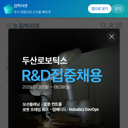
김박사넷
앱으로 보기
닫기
푸시 알림으로 소식을 빠르게
커뮤니티 홈
자유 게시판(아무개랩)
대학원생 모집
그냥 함 버텨 볼랍니다.
국내대학원 정보
털털한 버지니아 울프
연구실&오픈랩
누적 신고가 20개 이상인 사용자입니다.
커뮤니티
2022.10.16
4
3108
커뮤니티 홈
전체글보기
베스트 게시판
IF 명예의전당