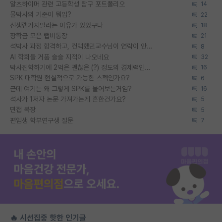
알츠하이머 관련 고등학생 탐구 포트폴리오
14
물박사의 기준이 뭐임?
22
신생랩가지말라는 이유가 있었구나
18
장학금 모은 랩비통장
21
석박사 과정 합격하고, 컨택했던교수님이 연락이 안됩니다...
8
AI 학회들 거품 슬슬 지적이 나오네요
32
박사진학하기에 2억은 괜찮은 (?) 정도의 경제력인가요
16
SPK 대학원 현실적으로 가능한 스펙인가요?
6
근데 여기는 왜 그렇게 SPK를 물어보는거임?
16
석사가 1저자 논문 가져가는게 흔한건가요?
5
면접 복장
5
편입생 학부연구생 질문
7
🔥 시선집중 핫한 인기글