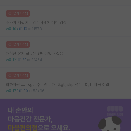
명예의전당
소주가 지껄이는 김박사넷에 대한 감상
104
10
11578
명예의전당
대학원 온게 잘못된 선택이었나 싶음
121
20
31464
명예의전당
최하위권 고 -&gt; 수도권 공대 -&gt; skp 석박 -&gt; 미국 취업
173
30
53496