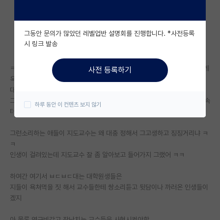
자유 게시판(아무개랩)
그동안 문의가 많았던 레벨업반 설명회를 진행합니다. *사전등록
미국 유학 게시판
시 링크 발송
미국 대학원 합격 후기 게시판
ㅋㅋㅋㅋㅋㅋ 대학원생도 문제있다는 글에 뽑은 교수 잘못이라는 댓글 왤케
사전 등록하기
대학원생 모집 게시판
욱기냨ㅋㅋㅋㅋㅋㅋㅋ
대충 뽑은 교수 잘못이래 ㅋㅋㅋㅋㅋㅋ
대학원 합격 후기 게시판
그래 면접으로 애가 얼마나 등신인지 아닌지 제대로 파악못하고 뽑아놓고 속
하루 동안 이 컨텐츠 보지 않기
터져하는 교수 잘못이다 ㅋㅋㅋㅋㅋㅋㅋ
연구실(PI) 홍보 게시판
그런소리하는 애들이 지도교수는 왜 대충 정해서 그고생하고 징징거리냐 ㅋ
석박사 채용 정보 게시판
ㅋ
인생이 걸려있는데 지도교수 잘 좀 알아보고 들어가지 그랬어 ㅋㅋ
임용 정보 게시판
학부 인턴 게시판
하여간 여기서 ㅂㄷㅂㄷ대는 대학원생들은
지들이 욕쳐먹을 짓 해서 교수들한테 쌍소리듣고 뒷담이나 까러온 인생들이
취업 게시판
겠지
임용 후기 게시판
아 물론 연구비갖고 장난치는 교수들은 사형시켜야함