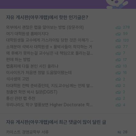
자유 게시판(아무개랩)에서 핫한 인기글은?
외부에서 괜찮은 랩을 알아보는 방법 (장문주의)
278
여기 대학원생 홈페이지다
59
대학원생들 교수에게 가스라이팅 당한 것은 이해가 갑니다. 안타깝네요.
120
소재분야 석박사 대학원생 + 물박사들이 착각하는 거
77
왜 후배가 못하는걸 교수님은 내 책임으로 돌리는걸까요?
7
편애 하는 방법
17
랩홈피에 다들 본인 사진 올리냐
13
이사이트가 처음엔 정말 도움많이됐는데
16
석사생의 고민
2
타대학원 컨텍 준비중인데, 지도교수님께는 언제 말씀드려야 할까요?
2
정출연 학연 박사 질문(DGIST)
2
통신 관련 랩 추천
2
우리나라도 학구 열풍보면 Higher Doctorate 학위가 필요하다고 봅니다.
4
자유 게시판(아무개랩)에서 최근 댓글이 많이 달린 글
카이스트 경영공학부 서류
28