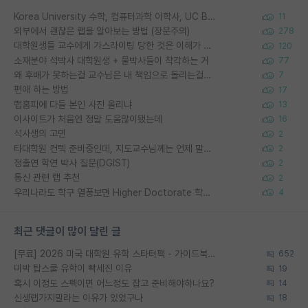
Korea University 수학, 컴퓨터과학 이학사, UC Berkeley 산업공학 대학원 공학박사가 되는 것은 쉽지 않겠죠?
11
외부에서 괜찮은 랩을 알아보는 방법 (장문주의)
278
대학원생들 교수에게 가스라이팅 당한 것은 이해가 갑니다. 안타깝네요.
120
소재분야 석박사 대학원생 + 물박사들이 착각하는 거
77
왜 후배가 못하는걸 교수님은 내 책임으로 돌리는걸까요?
7
편애 하는 방법
17
랩홈피에 다들 본인 사진 올리냐
13
이사이트가 처음엔 정말 도움많이됐는데
16
석사생의 고민
2
타대학원 컨텍 준비중인데, 지도교수님께는 언제 말씀드려야 할까요?
2
정출연 학연 박사 질문(DGIST)
2
통신 관련 랩 추천
2
우리나라도 학구 열풍보면 Higher Doctorate 학위가 필요하다고 봅니다.
4
최근 댓글이 많이 달린 글
[무료] 2026 미국 대학원 유학 스타터팩 - 가이드북 & 합격자 컨택메일 템플릿
652
미박 탑스쿨 유학이 빡세진 이유
19
혹시 이정도 스펙이면 어느정도 잡고 준비해야하나요?
14
신생랩가지말라는 이유가 있었구나
18