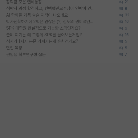
장학금 모은 랩비통장
21
석박사 과정 합격하고, 컨택했던교수님이 연락이 안됩니다...
8
AI 학회들 거품 슬슬 지적이 나오네요
32
박사진학하기에 2억은 괜찮은 (?) 정도의 경제력인가요
16
SPK 대학원 현실적으로 가능한 스펙인가요?
6
근데 여기는 왜 그렇게 SPK를 물어보는거임?
16
석사가 1저자 논문 가져가는게 흔한건가요?
5
면접 복장
5
편입생 학부연구생 질문
7