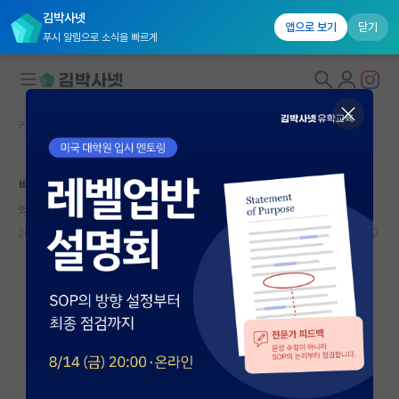
김박사넷
앱으로 보기
닫기
푸시 알림으로 소식을 빠르게
커뮤니티 홈
자유 게시판(아무개랩)
대학원생 모집
ㅄ같은 대학원생 뽑은 교수 잘못이지 ㅋㅋㅋㅋㅋ
국내대학원 정보
억울한김교수
*
연구실&오픈랩
2018.12.01
6
11342
커뮤니티
커뮤니티 홈
전체글보기
베스트 게시판
IF 명예의전당