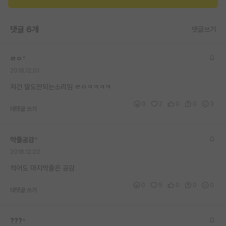
재팬라운지 🌸
댓글 6개
댓글쓰기
ㄹㅇ
*
2018.12.01
저건 말도안되는소리임 ㄹㅇㅋㅋㅋㅋ
0
2
0
0
3
대댓글 쓰기
막줄공감
*
2018.12.02
적어도 마지막줄은 공감
0
5
0
0
0
대댓글 쓰기
???
*