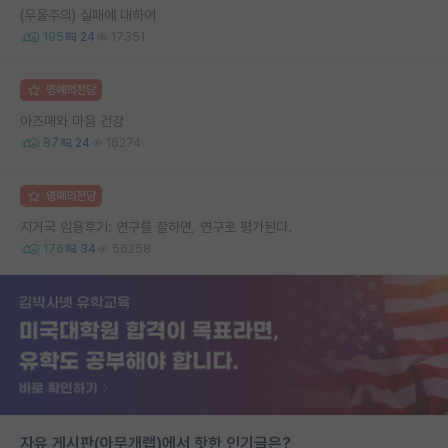
(우울주의) 실패에 대하여
195
24
17351
명예의전당
아즈매와 마음 건강
87
24
16274
명예의전당
지거국 임용후기: 연구를 잘하면, 연구로 평가된다.
176
34
56258
자유 게시판(아무개랩)에서 핫한 인기글은?