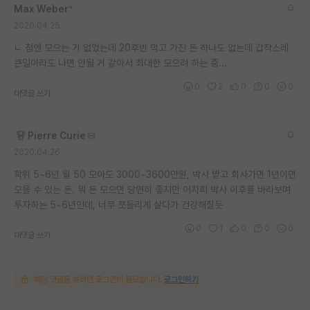
Max Weber
*
재팬라운지 🌸
2020.04.25
ㄴ 첨엔 모으는 거 없었는데 20후반 먹고 가진 돈 하나도 없는데 갑작스레
큰일이라도 나면 안될 거 같아서 최대한 모으려 하는 중...
0
2
0
0
0
대댓글 쓰기
Pierre Curie
2020.04.26
학위 5~6년 월 50 모아도 3000~3600만원, 박사 받고 회사가면 1년이면
모을 수 있는 돈. 뭐 돈 모으면 당연히 좋지만 어차피 박사 이후를 바라보며
투자하는 5~6년인데, 너무 쪼들리게 살다가 건강해칠듯
0
1
0
0
0
대댓글 쓰기
해당 댓글을 보려면 로그인이 필요합니다.
로그인하기