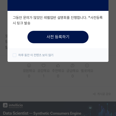
자유 게시판(아무개랩)
그동안 문의가 많았던 레벨업반 설명회를 진행합니다. *사전등록
미국 유학 게시판
시 링크 발송
미국 대학원 합격 후기 게시판
또래 친구들은 직장 들어가서 차사고 전셋집사고 결혼준비 하는데 나는 월
사전 등록하기
대학원생 모집 게시판
50 적금하기도 벅차다.. 나이 30 초반에 학위 하나 딱 들고 나와서 어느세
월에 돈모아서 결혼하지
대학원 합격 후기 게시판
하루 동안 이 컨텐츠 보지 않기
연구실(PI) 홍보 게시판
응원해요
공감해요
추천해요
궁금해요
별로에요
석박사 채용 정보 게시판
0
1
0
0
1
임용 정보 게시판
학부 인턴 게시판
게시글 공유
취업 게시판
임용 후기 게시판