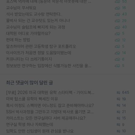
포스텍 억까에 대해 (동문의 학문적 아웃풋에 대한 반박)
50
교수님이 무서워요
16
석사 받았는데도 교수랑 연락한다.
43
물박사 되는 건 교수탓도 있는거 아니냐
29
교수님이 슬럼프에 빠지게 되는 과정
40
대학원 어디로 가야할까요?
5
편애 하는 방법
12
알츠하이머 관련 고등학생 탐구 포트폴리오
5
이사이트가 처음엔 정말 도움많이됐는데
14
커뮤니티는 다 쓰레기통이지
6
정보보안 연구하는 입장에선 식별가능한 사진을 올리는건 비추이긴함
5
최근 댓글이 많이 달린 글
[무료] 2026 미국 대학원 유학 스타터팩 - 가이드북 & 합격자 컨택메일 템플릿
645
미박 탑스쿨 유학이 빡세진 이유
19
혹시 이정도 스펙이면 어느정도 잡고 준비해야하나요?
14
SSH 박사과정을 그만두고 지방대 박사로 옮기면 교수의 꿈은 끝일까요?
21
카이스트는 모든 연구실마다 서버 제공해주나요?
15
연구실 학생 하나 자퇴했는데
9
입학도 안한 신입생이 원래 관심을 받나요
10