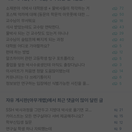
소재분야 석박사 대학원생 + 물박사들이 착각하는 거
72
포스텍 억까에 대해 (동문의 학문적 아웃풋에 대한 반박)
50
교수님이 무서워요
16
석사 받았는데도 교수랑 연락한다.
43
물박사 되는 건 교수탓도 있는거 아니냐
29
교수님이 슬럼프에 빠지게 되는 과정
40
대학원 어디로 가야할까요?
5
편애 하는 방법
12
알츠하이머 관련 고등학생 탐구 포트폴리오
5
졸업을 앞둔 박사수료생인데 아직도 출장다닙니다
3
이사이트가 처음엔 정말 도움많이됐는데
14
커뮤니티는 다 쓰레기통이지
6
정보보안 연구하는 입장에선 식별가능한 사진을 올리는건 비추이긴함
5
자유 게시판(아무개랩)에서 최근 댓글이 많이 달린 글
SSH 박사과정을 그만두고 지방대 박사로 옮기면 교수의 꿈은 끝일까요?
21
카이스트는 모든 연구실마다 서버 제공해주나요?
15
학부신입생 질문
12
연구실 학생 하나 자퇴했는데
9