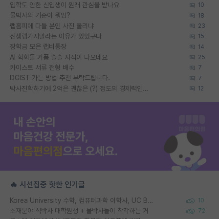
입학도 안한 신입생이 원래 관심을 받나요
10
물박사의 기준이 뭐임?
18
랩홈피에 다들 본인 사진 올리냐
23
신생랩가지말라는 이유가 있었구나
15
장학금 모은 랩비통장
14
AI 학회들 거품 슬슬 지적이 나오네요
25
카이스트 서류 전형 배수
7
DGIST 가는 방법 추천 부탁드립니다.
7
박사진학하기에 2억은 괜찮은 (?) 정도의 경제력인가요
12
🔥 시선집중 핫한 인기글
Korea University 수학, 컴퓨터과학 이학사, UC Berkeley 산업공학 대학원 공학박사가 되는 것은 쉽지 않겠죠?
10
소재분야 석박사 대학원생 + 물박사들이 착각하는 거
72