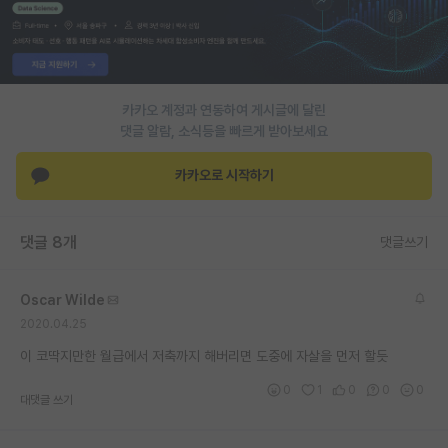
PI 전용 게시판
인문사회 계열 게시판
카카오 계정과 연동하여 게시글에 달린
특수/전문대학원 게시판
댓글 알람, 소식등을 빠르게 받아보세요
반도체/AI 게시판
카카오로 시작하기
장학금/장학생 게시판
학술 정보 게시판
댓글 8개
댓글쓰기
홍보 게시판
Oscar Wilde
커리어
2020.04.25
유학교육
이 코딱지만한 월급에서 저축까지 해버리면 도중에 자살을 먼저 할듯
이벤트
0
1
0
0
0
대댓글 쓰기
반도체 아카데미