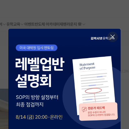
어
유학교육
이벤트
반도체 아카데미
재팬라운지 🌸
스크랩
신고하