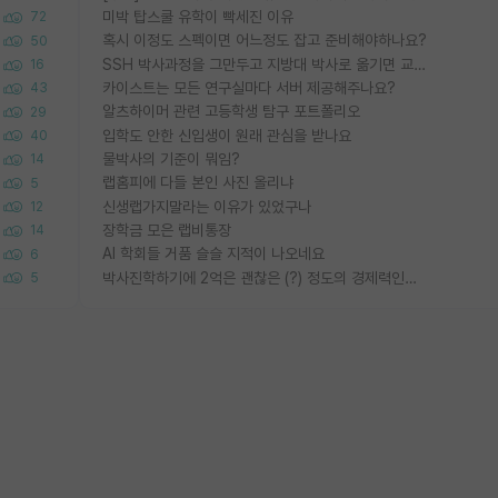
미박 탑스쿨 유학이 빡세진 이유
72
혹시 이정도 스펙이면 어느정도 잡고 준비해야하나요?
50
SSH 박사과정을 그만두고 지방대 박사로 옮기면 교수의 꿈은 끝일까요?
16
카이스트는 모든 연구실마다 서버 제공해주나요?
43
알츠하이머 관련 고등학생 탐구 포트폴리오
29
입학도 안한 신입생이 원래 관심을 받나요
40
물박사의 기준이 뭐임?
14
랩홈피에 다들 본인 사진 올리냐
5
신생랩가지말라는 이유가 있었구나
12
장학금 모은 랩비통장
14
AI 학회들 거품 슬슬 지적이 나오네요
6
박사진학하기에 2억은 괜찮은 (?) 정도의 경제력인가요
5