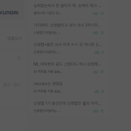
능력없는박사 란 말이지 뭐. 능력이 뭐고 능력이 있다는게 뭔지는 사람마다 기준이 다르니까 얘기해봐야 서로 자기 기준만 얘기해서 논쟁이 끝이 안나고. 주위에서 능력있고 야심있는 신입생이 교수가 유의미한 피드백을 아예 안주면서 제대로된 과제에 참여해볼 기회도 제공하지 않고 잡일 뺑뺑이만 돌려서 맨날 단순작업만 하면서 밤새다가 눈빛이 점점 죽어가는걸 본 사람은 물박사는 교수탓이라고 하고, 교수는 이것저것 알려도 주고 기회도 주고 사수 동기 붙여주면서 어떻게든 끌고가려고 하는데 본인이 매일 뺀질거리면서 출근 하는둥마는둥 하다가 기껏 와서도 폰이나 쳐다보다가 실험 망치고 저녁약속있어서 먼저 가볼게요~ 하는걸 본 사람은 물박사는 본인탓이라고 함.
물박사의 기준이 뭐임?
13
가지마라. 신생랩이고 내가 석사 3학기차인데 최고참인데 나도 아무것도 모르는데 교수가 후배들 왜 논문 교육 안시키냐. 논문 왜 안 써오냐 닦달한다
신생랩가지말라는 이유가 있었구나
12
댓글쓰기
신생랩+젊은 교수 이게 ㄹㅇ 모 아니면 도인듯.
신생랩가지말라는 이유가 있었구나
9
ML 대부분이 골드 스탠다드 하나 상정해놓고 (벤치마크 데이터셋이 여러 개면 여러 개 상정) 그거 얼마나 잘 맞추나 싸움임 가끔 번뜩이는 설계 철학을 보여주는 논문들도 있지만 대부분 그거 성적 얼마나 더 올리느라에 혈안이 되어 있는 측면이 잇음
AI 학회들 거품 슬슬 지적이 나오네요
10
neurips는 괜찮음
0
0
0
AI 학회들 거품 슬슬 지적이 나오네요
8
신생랩 1기 출신인데 신생랩은 줠라 무거운 바벨 같은거임. 들면 대박인데 못들면 깔려 죽음. 아무도 알려주지 않는 환경에서 자생해야하지만, 일단 살아남았다면 그 어떤 사람보다 악착같고 생존력 높은 사람으로 거듭날 수 있음
신생랩가지말라는 이유가 있었구나
12