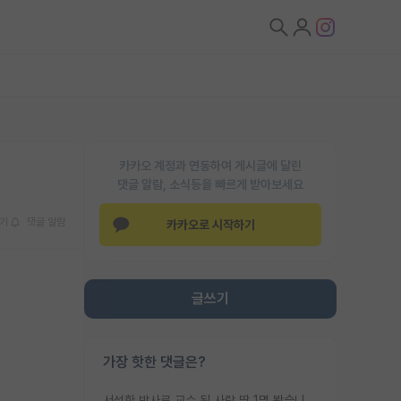
카카오 계정과 연동하여 게시글에 달린
댓글 알람, 소식등을 빠르게 받아보세요
기
댓글 알람
카카오로 시작하기
글쓰기
가장 핫한 댓글은?
서성한 박사로 교수 된 사람 딱 1명 봤습니다. 근데 지방대 박사로 교수된 거는 기적이 일어나야되요. 서성한 학부부터여도 빡센게 교수임용일텐데 지방대박사로 무슨 교수가 되나요...... 중소기업/중견기업 팀장급/연구소장급이나 될거 같네요.