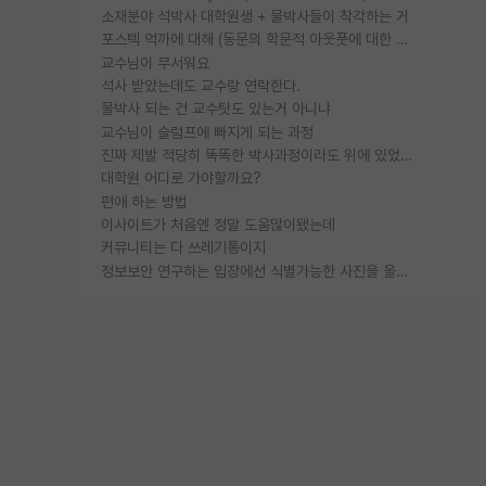
소재분야 석박사 대학원생 + 물박사들이 착각하는 거
포스텍 억까에 대해 (동문의 학문적 아웃풋에 대한 반박)
교수님이 무서워요
석사 받았는데도 교수랑 연락한다.
물박사 되는 건 교수탓도 있는거 아니냐
교수님이 슬럼프에 빠지게 되는 과정
진짜 제발 적당히 똑똑한 박사과정이라도 위에 있었으면..
대학원 어디로 가야할까요?
편애 하는 방법
이사이트가 처음엔 정말 도움많이됐는데
커뮤니티는 다 쓰레기통이지
정보보안 연구하는 입장에선 식별가능한 사진을 올리는건 비추이긴함