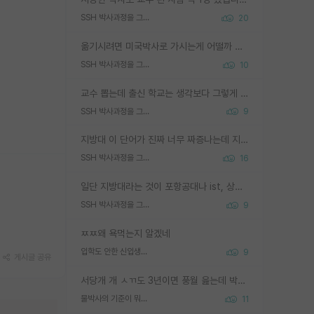
SSH 박사과정을 그만두고 지방대 박사로 옮기면 교수의 꿈은 끝일까요?
20
옮기시려면 미국박사로 가시는게 어떨까 싶네요. 교수가 꿈이면 미국박사 하고 미국교수 까지 같이 노리시는게 기회가 많지 않을까요?
SSH 박사과정을 그만두고 지방대 박사로 옮기면 교수의 꿈은 끝일까요?
10
교수 뽑는데 출신 학교는 생각보다 그렇게 안 봄. 앞으로는 더 안 보게 될거임. 박사는 어디서 진행해도 됨. 단, 제대로 쌓고 좋은 실적 만들 수 있다면. 그런데 지방대는 그럴 가능성이 지극히 낮음. 나만 열심히 잘 하면 된다? 인간은 주변 환경에 지배되는 나약한 존재임. 주변의 지방대 대학원생과 섞이고 지방 특유의 여유로움 또는 나쁘게 얘기해서 나태함에 젖어 살다보면 교수의 꿈 자체를 잊어버리게 될 가능성도 있음. 주변 환경이 70~80%임.
SSH 박사과정을 그만두고 지방대 박사로 옮기면 교수의 꿈은 끝일까요?
9
지방대 이 단어가 진짜 너무 짜증나는데 지방대면 다 그냥 쓰레기인가요? 무슨 말 같지도 않은 댓글들이 있는건지??? 지방에도 충분히 좋은 대학 많고 충분히 잘하는 교수님들 많습니다 포항공대 4개 IST 대표 지거국들 여기 모두 다 지방에 있고 여기 출신들 중에 교수하는 분들 적지 않습니다 지거국 출신이 무슨 교수를 하냐?라고 생각할 사람들 많은데 상위 대표 지거국에 아웃라이어들 많습니다 결국 개인의 연구역량과 실적이 중요합니다 이 역량을 펼치는데 있어서 지도교수와의 합도 중요합니다. 그리고 경력이 필요하면 해외포닥까지 다녀오세요
SSH 박사과정을 그만두고 지방대 박사로 옮기면 교수의 꿈은 끝일까요?
16
일단 지방대라는 것이 포항공대나 ist, 상위 지거국은 아니라고 생각하겠습니다. 그런곳은 서성한에 비해 소위 대학 네임밸류가 크게 뒤떨어지지는 않으니까요. 대학 이름이 중요하냐? 당연합니다. 대학 이름이 좋아서 좋은 아웃풋이 나오는 것이냐, 좋은 대학은 좋은 사람과 좋은 기회가 몰려있으니 아웃풋도 자연스럽게 좋아지는 것이냐? 대답하기 어려운 문제입니다. 아직 한국 사회에서 학벌을 보는 것도, 특히 이공계를 중심으로 학벌보다는 실적 위주라는 분위기가 형성되는 것도 사실입니다. 지방대 출신으로 전임교수가 될수 있느냐? 가능 불가능을 따지면 당연히 가능입니다. 지방대 박사 출신으로 전임교원이 된 경우가 실제로 있으니까요. 현실적인 가능성이 있느냐? 지금 이정도 대학의 교수가 되고싶다고 생각되는 대학 들어가서 컴공과 교수 목록 켜고 박사 어디서 받았는지 쭉 한번 보세요. 냉정하게 지방대 출신인 분들이 많지는 않으실겁니다.
SSH 박사과정을 그만두고 지방대 박사로 옮기면 교수의 꿈은 끝일까요?
9
ㅉㅉ왜 욕먹는지 알겠네
입학도 안한 신입생이 원래 관심을 받나요
9
게시글 공유
서당개 개 ㅅㄲ도 3년이면 풍월 읊는데 박사 5년 이상 대리고 있으면서 물된건 교수 탓 맞는ㄱ게 거기가 서당이 아니란 소리임
물박사의 기준이 뭐임?
11