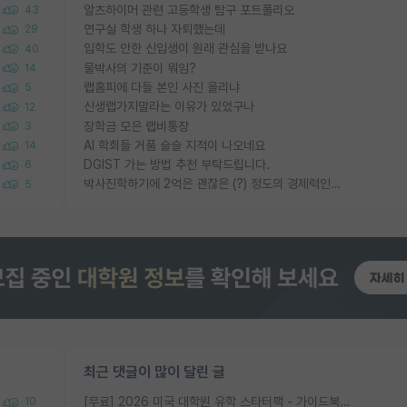
알츠하이머 관련 고등학생 탐구 포트폴리오
43
연구실 학생 하나 자퇴했는데
29
입학도 안한 신입생이 원래 관심을 받나요
40
물박사의 기준이 뭐임?
14
랩홈피에 다들 본인 사진 올리냐
5
신생랩가지말라는 이유가 있었구나
12
장학금 모은 랩비통장
3
AI 학회들 거품 슬슬 지적이 나오네요
14
DGIST 가는 방법 추천 부탁드립니다.
6
박사진학하기에 2억은 괜찮은 (?) 정도의 경제력인가요
5
최근 댓글이 많이 달린 글
[무료] 2026 미국 대학원 유학 스타터팩 - 가이드북 & 합격자 컨택메일 템플릿
10