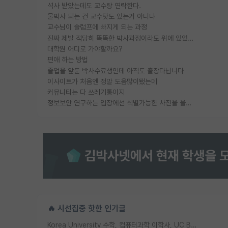
석사 받았는데도 교수랑 연락한다.
물박사 되는 건 교수탓도 있는거 아니냐
교수님이 슬럼프에 빠지게 되는 과정
진짜 제발 적당히 똑똑한 박사과정이라도 위에 있었으면..
대학원 어디로 가야할까요?
편애 하는 방법
졸업을 앞둔 박사수료생인데 아직도 출장다닙니다
이사이트가 처음엔 정말 도움많이됐는데
커뮤니티는 다 쓰레기통이지
정보보안 연구하는 입장에선 식별가능한 사진을 올리는건 비추이긴함
🔥 시선집중 핫한 인기글
Korea University 수학, 컴퓨터과학 이학사, UC Berkeley 산업공학 대학원 공학박사가 되는 것은 쉽지 않겠죠?