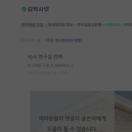
대학원생 모집
국내대학원 정보
연구실&오픈랩
커뮤니티
커리
커뮤니티 홈
자유 게시판(아무개랩)
석사 연구실 컨택
너그러운 시몬 드 보부아르
2022.02.16
2
2392