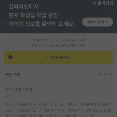
PI 전용 게시판
인문사회 계열 게시판
특수/전문대학원 게시판
반도체/AI 게시판
카카오 계정과 연동하여 게시글에 달린
댓글 알람, 소식등을 빠르게 받아보세요
장학금/장학생 게시판
카카오로 시작하기
학술 정보 게시판
홍보 게시판
댓글 2개
댓글쓰기
커리어
젊은 빌헬름 뢴트겐
*
유학교육
2022.02.15
이벤트
발달심리 전공에 아동학과 출신 꽤 있어요. 다만 교수 연구분야가 더 중요하
겠죠... 미국으로 바로 나가려면 학부 때부터 연구실적 있어야 해요. 관련 랩
반도체 아카데미
에서 인턴부터 진행해보세요. (곽서심교는 절대 가지 마시고요)