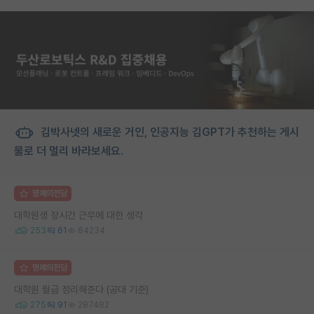
김박사넷의 새로운 거인, 인공지능 김GPT가 추천하는 게시
물로 더 멀리 바라보세요.
명예의전당
대학원생 장시간 근무에 대한 생각
253
61
84234
명예의전당
대학원 월급 정리해준다 (공대 기준)
275
91
287482