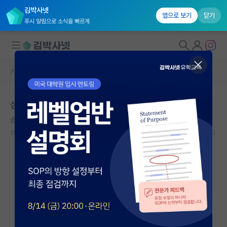
김박사넷
앱으로 보기
닫기
푸시 알림으로 소식을 빠르게
커뮤니티 홈
자유 게시판(아무개랩)
대학원생 모집
심리학과 대학원을 희망하는 학부생입니다
국내대학원 정보
순수한 프리모 레비
연구실&오픈랩
2022.02.15
2
3731
커뮤니티
커뮤니티 홈
전체글보기
베스트 게시판
IF 명예의전당