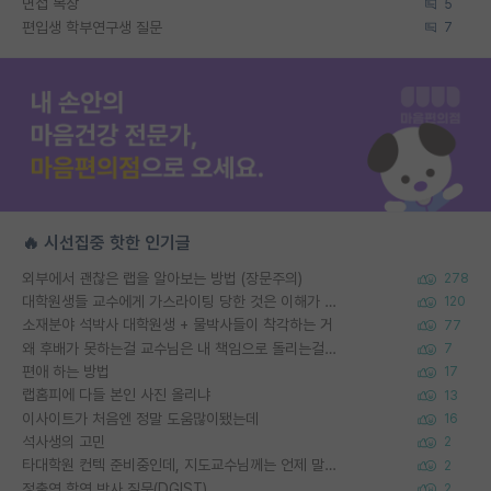
면접 복장
5
편입생 학부연구생 질문
7
🔥 시선집중 핫한 인기글
외부에서 괜찮은 랩을 알아보는 방법 (장문주의)
278
대학원생들 교수에게 가스라이팅 당한 것은 이해가 갑니다. 안타깝네요.
120
소재분야 석박사 대학원생 + 물박사들이 착각하는 거
77
왜 후배가 못하는걸 교수님은 내 책임으로 돌리는걸까요?
7
편애 하는 방법
17
랩홈피에 다들 본인 사진 올리냐
13
이사이트가 처음엔 정말 도움많이됐는데
16
석사생의 고민
2
타대학원 컨텍 준비중인데, 지도교수님께는 언제 말씀드려야 할까요?
2
정출연 학연 박사 질문(DGIST)
2