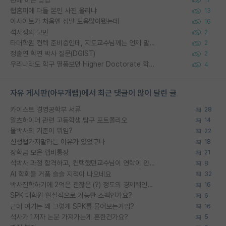
랩홈피에 다들 본인 사진 올리냐
13
이사이트가 처음엔 정말 도움많이됐는데
16
석사생의 고민
2
타대학원 컨텍 준비중인데, 지도교수님께는 언제 말씀드려야 할까요?
2
정출연 학연 박사 질문(DGIST)
2
우리나라도 학구 열풍보면 Higher Doctorate 학위가 필요하다고 봅니다.
4
자유 게시판(아무개랩)에서 최근 댓글이 많이 달린 글
카이스트 경영공학부 서류
28
알츠하이머 관련 고등학생 탐구 포트폴리오
14
물박사의 기준이 뭐임?
22
신생랩가지말라는 이유가 있었구나
18
장학금 모은 랩비통장
21
석박사 과정 합격하고, 컨택했던교수님이 연락이 안됩니다...
8
AI 학회들 거품 슬슬 지적이 나오네요
32
박사진학하기에 2억은 괜찮은 (?) 정도의 경제력인가요
16
SPK 대학원 현실적으로 가능한 스펙인가요?
6
근데 여기는 왜 그렇게 SPK를 물어보는거임?
16
석사가 1저자 논문 가져가는게 흔한건가요?
5