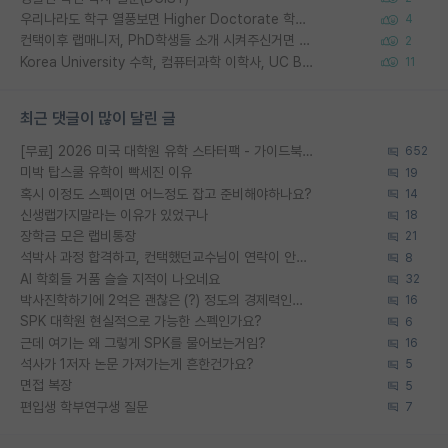
우리나라도 학구 열풍보면 Higher Doctorate 학위가 필요하다고 봅니다.
4
컨택이후 랩매니저, PhD학생들 소개 시켜주신거면 거의 컨펌에 가깝나요?
2
Korea University 수학, 컴퓨터과학 이학사, UC Berkeley 산업공학 대학원 공학박사가 되는 것은 쉽지 않겠죠?
11
최근 댓글이 많이 달린 글
[무료] 2026 미국 대학원 유학 스타터팩 - 가이드북 & 합격자 컨택메일 템플릿
652
미박 탑스쿨 유학이 빡세진 이유
19
혹시 이정도 스펙이면 어느정도 잡고 준비해야하나요?
14
신생랩가지말라는 이유가 있었구나
18
장학금 모은 랩비통장
21
석박사 과정 합격하고, 컨택했던교수님이 연락이 안됩니다...
8
AI 학회들 거품 슬슬 지적이 나오네요
32
박사진학하기에 2억은 괜찮은 (?) 정도의 경제력인가요
16
SPK 대학원 현실적으로 가능한 스펙인가요?
6
근데 여기는 왜 그렇게 SPK를 물어보는거임?
16
석사가 1저자 논문 가져가는게 흔한건가요?
5
면접 복장
5
편입생 학부연구생 질문
7