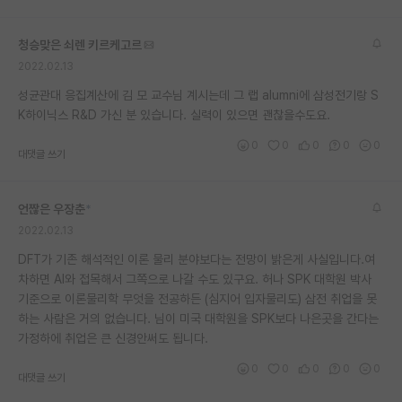
재팬라운지 🌸
청승맞은 쇠렌 키르케고르
2022.02.13
성균관대 응집계산에 김 모 교수님 계시는데 그 랩 alumni에 삼성전기랑 S
K하이닉스 R&D 가신 분 있습니다. 실력이 있으면 괜찮을수도요.
0
0
0
0
0
대댓글 쓰기
언짢은 우장춘
*
2022.02.13
DFT가 기존 해석적인 이론 물리 분야보다는 전망이 밝은게 사실입니다.여
차하면 AI와 접목해서 그쪽으로 나갈 수도 있구요. 허나 SPK 대학원 박사
기준으로 이론물리학 무엇을 전공하든 (심지어 입자물리도) 삼전 취업을 못
하는 사람은 거의 없습니다. 님이 미국 대학원을 SPK보다 나은곳을 간다는
가정하에 취업은 큰 신경안써도 됩니다.
0
0
0
0
0
대댓글 쓰기