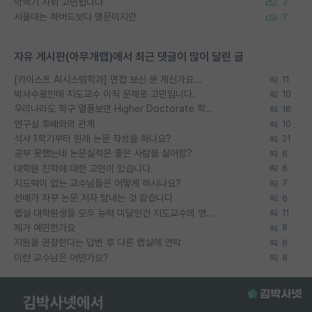
막학기 자퇴 고민됩니다
3
서울대는 하버드보다 명문이지만
7
자유 게시판(아무개랩)에서 최근 댓글이 많이 달린 글
[카이스트 AI시스템학과] 면접 보신 분 계신가요...
11
박사수료인데 지도교수 이직 문제로 고민입니다.
10
우리나라도 학구 열풍보면 Higher Doctorate 학위가 필요하다고 봅니다.
16
연구실 후배와의 관계
10
석사 1학기부터 원래 논문 작성을 하나요?
21
공부 못했는데 논문실적은 좋은 사람을 싫어함?
6
대학원 진학에 대한 고민이 있습니다.
6
지도력이 없는 교수님들은 어떻게 하시나요?
7
선배가 자꾸 논문 저자 탐내는 것 같습니다
6
랩실 대학원생들 모두 능력 미달인건 지도교수의 영향 아닌가?
11
제가 예민한가요
8
지원을 권장한다는 답변 후 다른 랩실에 연락
6
이런 교수님은 어떤가요?
8