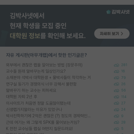
자유 게시판(아무개랩)에서 핫한 인기글은?
외부에서 괜찮은 랩을 알아보는 방법 (장문주의)
281
교수들 원래 말바꾸는게 일상인가요?
16
소재분야 석박사 대학원생 + 물박사들이 착각하는 거
79
연구실 동기가 경쟁의식 너무 강해서 불편함
26
말바꾸기 하는 교수는 피하세요
56
대학원 자퇴 2년 후
114
이사이트가 처음엔 정말 도움많이됐는데
27
신생랩가지말라는 이유가 있었구나
24
박사진학하기에 2억은 괜찮은 (?) 정도의 경제력인가요
9
근데 여기는 왜 그렇게 SPK를 물어보는거임?
28
K 전전 교수님들 랩실 어떤지 질문드려요!
5