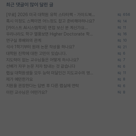
최근 댓글이 많이 달린 글
[무료] 2026 미국 대학원 유학 스타터팩 - 가이드북 & 합격자 컨택메일 템플릿
656
혹시 이정도 스펙이면 어느정도 잡고 준비해야하나요?
14
[카이스트 AI시스템학과] 면접 보신 분 계신가요...
11
우리나라도 학구 열풍보면 Higher Doctorate 학위가 필요하다고 봅니다.
16
연구실 후배와의 관계
10
석사 1학기부터 원래 논문 작성을 하나요?
21
대학원 진학에 대한 고민이 있습니다.
6
지도력이 없는 교수님들은 어떻게 하시나요?
7
선배가 자꾸 논문 저자 탐내는 것 같습니다
6
랩실 대학원생들 모두 능력 미달인건 지도교수의 영향 아닌가?
11
제가 예민한가요
8
지원을 권장한다는 답변 후 다른 랩실에 연락
6
이런 교수님은 어떤가요?
8