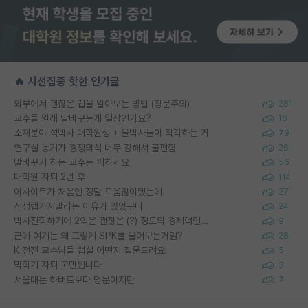
🔥 시선집중 핫한 인기글
외부에서 괜찮은 랩을 알아보는 방법 (장문주의)
281
교수들 원래 말바꾸는게 일상인가요?
16
소재분야 석박사 대학원생 + 물박사들이 착각하는 거
79
연구실 동기가 경쟁의식 너무 강해서 불편함
26
말바꾸기 하는 교수는 피하세요
56
대학원 자퇴 2년 후
114
이사이트가 처음엔 정말 도움많이됐는데
27
신생랩가지말라는 이유가 있었구나
24
박사진학하기에 2억은 괜찮은 (?) 정도의 경제력인가요
9
근데 여기는 왜 그렇게 SPK를 물어보는거임?
28
K 전전 교수님들 랩실 어떤지 질문드려요!
5
막학기 자퇴 고민됩니다
3
서울대는 하버드보다 명문이지만
7