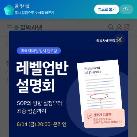
김박사넷
앱으로 보기
닫기
푸시 알림으로 소식을 빠르게
커뮤니티 홈
자유 게시판(아무개랩)
대학원생 모집
전산고체물리학 질문
국내대학원 정보
허기진 비트겐슈타인
연구실&오픈랩
2022.02.13
2
4570
커뮤니티
커뮤니티 홈
전체글보기
베스트 게시판
IF 명예의전당