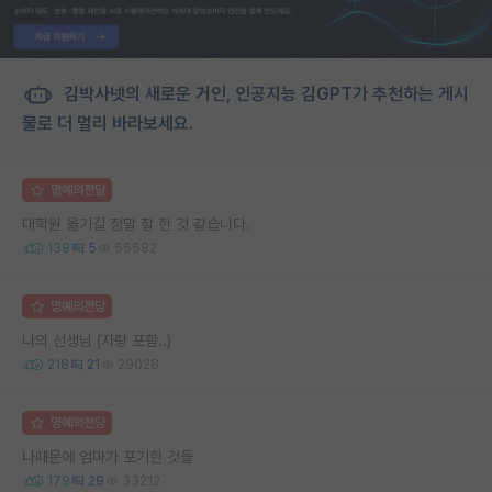
김박사넷의 새로운 거인, 인공지능 김GPT가 추천하는 게시
물로 더 멀리 바라보세요.
명예의전당
대학원 옮기길 정말 잘 한 것 같습니다.
139
5
55582
명예의전당
나의 선생님 (자랑 포함..)
218
21
29028
명예의전당
나때문에 엄마가 포기한 것들
179
29
33212