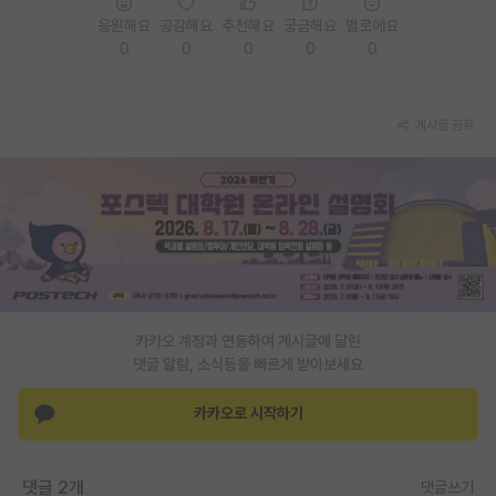
응원해요
공감해요
추천해요
궁금해요
별로에요
PI 전용 게시판
0
0
0
0
0
인문사회 계열 게시판
특수/전문대학원 게시판
게시글 공유
반도체/AI 게시판
장학금/장학생 게시판
학술 정보 게시판
홍보 게시판
카카오 계정과 연동하여 게시글에 달린
커리어
댓글 알람, 소식등을 빠르게 받아보세요
유학교육
카카오로 시작하기
이벤트
반도체 아카데미
댓글 2개
댓글쓰기