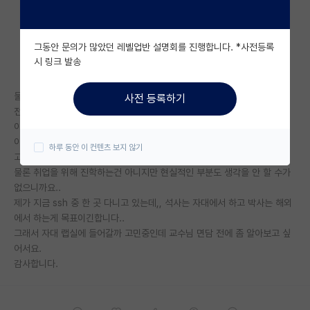
자유 게시판(아무개랩)
그동안 문의가 많았던 레벨업반 설명회를 진행합니다. *사전등록
미국 유학 게시판
시 링크 발송
미국 대학원 합격 후기 게시판
물리학과 학부생입니다..
사전 등록하기
대학원생 모집 게시판
전산고체물리학 연구실에 관심이 생겼습니다.
이론과 실험의 중간이라고 하는데..
대학원 합격 후기 게시판
이 분야는 취업은 어떤 편인가요?
하루 동안 이 컨텐츠 보지 않기
고체실험은 취업이 잘되고 고체이론은 취업이 많이 힘들다고 하는데...
연구실(PI) 홍보 게시판
물론 취업을 위해 진학하는건 아니지만 현실적인 부분도 생각을 안 할 수가
없으니까요..
석박사 채용 정보 게시판
제가 지금 ssh 중 한 곳 다니고 있는데,, 석사는 자대에서 하고 박사는 해외
에서 하는게 목표이긴합니다..
임용 정보 게시판
그래서 자대 랩실에 들어갈까 고민중인데 교수님 면담 전에 좀 알아보고 싶
학부 인턴 게시판
어서요.
감사합니다.
취업 게시판
임용 후기 게시판