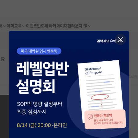
어
유학교육
이벤트
반도체 아카데미
재팬라운지 🌸
가요
스크랩
신고하