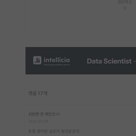
응원해요
0
댓글 17개
산만한 존 케인즈
2022.02.04
토플 올리면 설포카 될것같운데