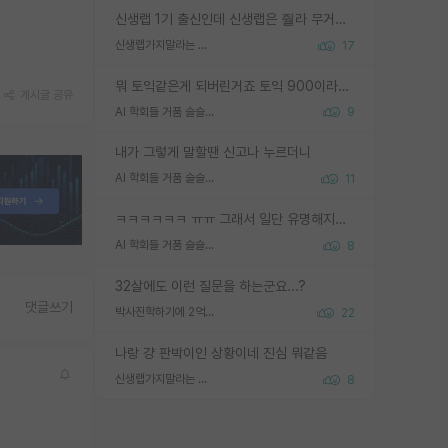
신생랩 1기 출신인데 신생랩은 줠라 무거운 바벨 같은거임. 들면 대박인데 못들면 깔려 죽음. 아무도 알려주지 않는 환경에서 자생해야하지만, 일단 살아남았다면 그 어떤 사람보다 악착같고 생존력 높은 사람으로 거듭날 수 있음
신생랩가지말라는 이유가 있었구나
17
뭐 토익같은게 되버린거죠 토익 900이라고 영어잘하는건 아닙니다만 잘하는사람은 다 900을 넘는 그런
게시글 공유
AI 학회들 거품 슬슬 지적이 나오네요
9
내가 그렇게 말할땐 신고나 누르더니
AI 학회들 거품 슬슬 지적이 나오네요
11
ㅋㅋㅋㅋㅋㅋ ㅠㅠ 그래서 일단 유명해지는게 중요한거같습니다
AI 학회들 거품 슬슬 지적이 나오네요
8
32살에도 이런 질문을 하는군요...?
댓글쓰기
박사진학하기에 2억은 괜찮은 (?) 정도의 경제력인가요
22
나랑 걍 판박이인 상황이네 진심 뭐같음
신생랩가지말라는 이유가 있었구나
8