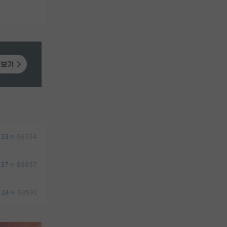
23
96354
37
88857
24
69592