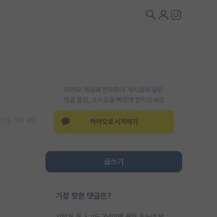
카카오 계정과 연동하여 게시글에 달린
댓글 알람, 소식등을 빠르게 받아보세요
기
댓글 알람
카카오로 시작하기
글쓰기
가장 핫한 댓글은?
서당개 개 ㅅㄲ도 3년이면 풍월 읊는데 박사 5년 이상 대리고 있으면서 물된건 교수 탓 맞는ㄱ게 거기가 서당이 아니란 소리임