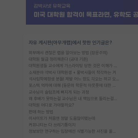
자유 게시판(아무개랩)에서 핫한 인기글은?
외부에서 괜찮은 랩을 알아보는 방법 (장문주의)
대학원 월급 정리해준다 (공대 기준)
대학원생들 교수에게 가스라이팅 당한 것은 이해가 갑니다. 안타깝네요.
소재분야 석박사 대학원생 + 물박사들이 착각하는 거
석사입학예정생 분들! 제발 어느 정도 각오는 하고 오세요.
포스텍 억까에 대해 (동문의 학문적 아웃풋에 대한 반박)
교수님이 슬럼프에 빠지게 되는 과정
왜 후배가 못하는걸 교수님은 내 책임으로 돌리는걸까요?
대학원 어디로 가야할까요?
편애 하는 방법
이사이트가 처음엔 정말 도움많이됐는데
커뮤니티는 다 쓰레기통이지
정보보안 연구하는 입장에선 식별가능한 사진을 올리는건 비추이긴함