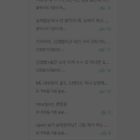
물박사의 기준이 뭐임?
12
능력없는박사 란 말이지 뭐. 능력이 뭐고 능력이 있다는게 뭔지는 사람마다 기준이 다르니까 얘기해봐야 서로 자기 기준만 얘기해서 논쟁이 끝이 안나고. 주위에서 능력있고 야심있는 신입생이 교수가 유의미한 피드백을 아예 안주면서 제대로된 과제에 참여해볼 기회도 제공하지 않고 잡일 뺑뺑이만 돌려서 맨날 단순작업만 하면서 밤새다가 눈빛이 점점 죽어가는걸 본 사람은 물박사는 교수탓이라고 하고, 교수는 이것저것 알려도 주고 기회도 주고 사수 동기 붙여주면서 어떻게든 끌고가려고 하는데 본인이 매일 뺀질거리면서 출근 하는둥마는둥 하다가 기껏 와서도 폰이나 쳐다보다가 실험 망치고 저녁약속있어서 먼저 가볼게요~ 하는걸 본 사람은 물박사는 본인탓이라고 함.
물박사의 기준이 뭐임?
13
가지마라. 신생랩이고 내가 석사 3학기차인데 최고참인데 나도 아무것도 모르는데 교수가 후배들 왜 논문 교육 안시키냐. 논문 왜 안 써오냐 닦달한다
신생랩가지말라는 이유가 있었구나
17
신생랩+젊은 교수 이게 ㄹㅇ 모 아니면 도인듯.
신생랩가지말라는 이유가 있었구나
16
ML 대부분이 골드 스탠다드 하나 상정해놓고 (벤치마크 데이터셋이 여러 개면 여러 개 상정) 그거 얼마나 잘 맞추나 싸움임 가끔 번뜩이는 설계 철학을 보여주는 논문들도 있지만 대부분 그거 성적 얼마나 더 올리느라에 혈안이 되어 있는 측면이 잇음
AI 학회들 거품 슬슬 지적이 나오네요
13
neurips는 괜찮음
AI 학회들 거품 슬슬 지적이 나오네요
9
open ai가 ai대장아님? 그럼 쟤가 하는 말이 다 맞겠네
AI 학회들 거품 슬슬 지적이 나오네요
8