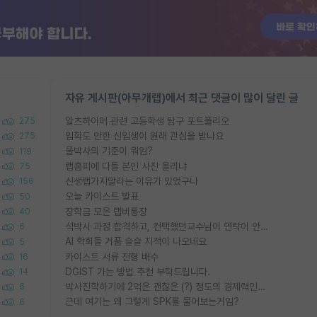
자유 게시판(아무개랩)에서 최근 댓글이 많이 달린 글
알츠하이머 관련 고등학생 탐구 포트폴리오
275
입학도 안한 신입생이 원래 관심을 받나요
275
물박사의 기준이 뭐임?
119
랩홈피에 다들 본인 사진 올리냐
75
신생랩가지말라는 이유가 있었구나
156
오늘 카이스트 발표
50
장학금 모은 랩비통장
40
석박사 과정 합격하고, 컨택했던교수님이 연락이 안됩니다...
6
AI 학회들 거품 슬슬 지적이 나오네요
5
카이스트 서류 전형 배수
16
DGIST 가는 방법 추천 부탁드립니다.
14
박사진학하기에 2억은 괜찮은 (?) 정도의 경제력인가요
6
근데 여기는 왜 그렇게 SPK를 물어보는거임?
6