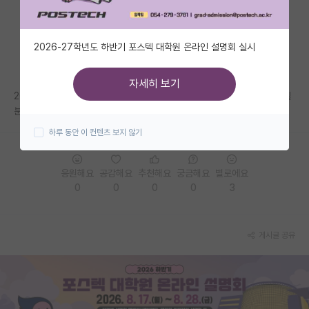
자유 게시판(아무개랩)
2026-27학년도 하반기 포스텍 대학원 온라인 설명회 실시
미국 유학 게시판
미국 대학원 합격 후기 게시판
자세히 보기
2020년부터 서울대 교수님으로 오셔서 정보가 많이 없는데 전반적인 랩실
대학원생 모집 게시판
분위기와 교수님 스타일 좀 알 수 있을까요??
하루 동안 이 컨텐츠 보지 않기
대학원 합격 후기 게시판
연구실(PI) 홍보 게시판
응원해요
공감해요
추천해요
궁금해요
별로에요
0
0
0
0
3
석박사 채용 정보 게시판
임용 정보 게시판
게시글 공유
학부 인턴 게시판
취업 게시판
임용 후기 게시판