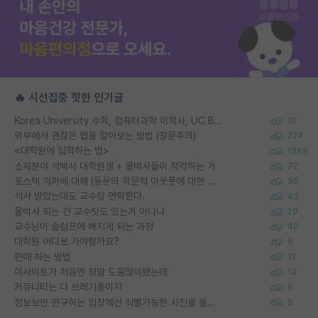
🔥 시선집중 핫한 인기글
Korea University 수학, 컴퓨터과학 이학사, UC Berkeley 산업공학 대학원 공학박사가 되는 것은 쉽지 않겠죠?
10
외부에서 괜찮은 랩을 알아보는 방법 (장문주의)
274
<대학원에 입학하는 법>
1388
소재분야 석박사 대학원생 + 물박사들이 착각하는 거
72
포스텍 억까에 대해 (동문의 학문적 아웃풋에 대한 반박)
50
석사 받았는데도 교수랑 연락한다.
43
물박사 되는 건 교수탓도 있는거 아니냐
29
교수님이 슬럼프에 빠지게 되는 과정
40
대학원 어디로 가야할까요?
5
편애 하는 방법
12
이사이트가 처음엔 정말 도움많이됐는데
13
커뮤니티는 다 쓰레기통이지
5
정보보안 연구하는 입장에선 식별가능한 사진을 올리는건 비추이긴함
5