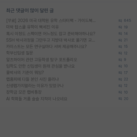
최근 댓글이 많이 달린 글
[무료] 2026 미국 대학원 유학 스타터팩 - 가이드북 & 합격자 컨택메일 템플릿
645
미박 탑스쿨 유학이 빡세진 이유
19
혹시 이정도 스펙이면 어느정도 잡고 준비해야하나요?
14
SSH 박사과정을 그만두고 지방대 박사로 옮기면 교수의 꿈은 끝일까요?
21
카이스트는 모든 연구실마다 서버 제공해주나요?
15
학부신입생 질문
12
알츠하이머 관련 고등학생 탐구 포트폴리오
9
입학도 안한 신입생이 원래 관심을 받나요
10
물박사의 기준이 뭐임?
17
랩홈피에 다들 본인 사진 올리냐
22
신생랩가지말라는 이유가 있었구나
12
장학금 모은 랩비통장
10
AI 학회들 거품 슬슬 지적이 나오네요
20