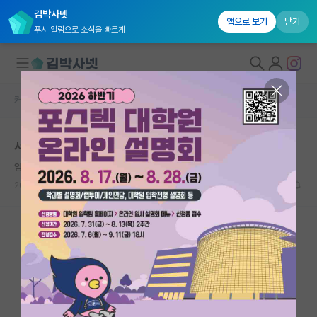
김박사넷
앱으로 보기
닫기
푸시 알림으로 소식을 빠르게
커뮤니티 홈
자유 게시판(아무개랩)
대학원생 모집
서울대학교 재료공학부 ㄱㅁㅅ교수님
국내대학원 정보
얌전한 그레이스 호퍼
연구실&오픈랩
2022.02.02
3
2571
커뮤니티
커뮤니티 홈
전체글보기
베스트 게시판
IF 명예의전당