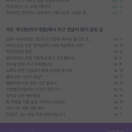
이사이트가 처음엔 정말 도움많이됐는데
13
커뮤니티는 다 쓰레기통이지
5
정보보안 연구하는 입장에선 식별가능한 사진을 올리는건 비추이긴함
5
자유 게시판(아무개랩)에서 최근 댓글이 많이 달린 글
SSH 박사과정을 그만두고 지방대 박사로 옮기면 교수의 꿈은 끝일까요?
21
카이스트는 모든 연구실마다 서버 제공해주나요?
15
학부신입생 질문
12
알츠하이머 관련 고등학생 탐구 포트폴리오
9
연구실 학생 하나 자퇴했는데
8
입학도 안한 신입생이 원래 관심을 받나요
10
물박사의 기준이 뭐임?
17
랩홈피에 다들 본인 사진 올리냐
22
신생랩가지말라는 이유가 있었구나
12
장학금 모은 랩비통장
10
AI 학회들 거품 슬슬 지적이 나오네요
20
카이스트 서류 전형 배수
7
DGIST 가는 방법 추천 부탁드립니다.
7