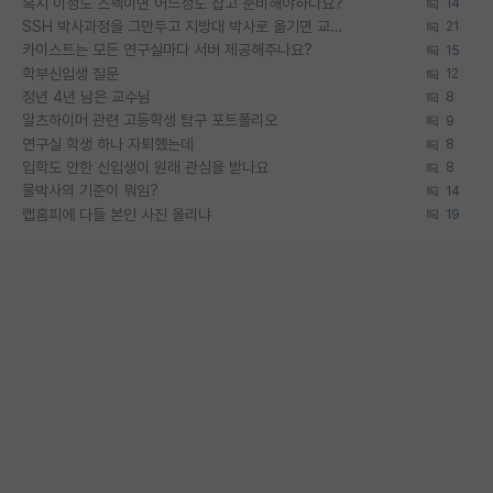
혹시 이정도 스펙이면 어느정도 잡고 준비해야하나요?
14
SSH 박사과정을 그만두고 지방대 박사로 옮기면 교수의 꿈은 끝일까요?
21
카이스트는 모든 연구실마다 서버 제공해주나요?
15
학부신입생 질문
12
정년 4년 남은 교수님
8
알츠하이머 관련 고등학생 탐구 포트폴리오
9
연구실 학생 하나 자퇴했는데
8
입학도 안한 신입생이 원래 관심을 받나요
8
물박사의 기준이 뭐임?
14
랩홈피에 다들 본인 사진 올리냐
19