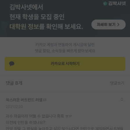
PI 전용 게시판
인문사회 계열 게시판
특수/전문대학원 게시판
반도체/AI 게시판
카카오 계정과 연동하여 게시글에 달린
댓글 알람, 소식등을 빠르게 받아보세요
장학금/장학생 게시판
카카오로 시작하기
학술 정보 게시판
홍보 게시판
댓글 8개
댓글쓰기
커리어
쑥스러운 버트런드 러셀
유학교육
2021.12.20
이벤트
괴수 마음이라 어쩔 수 없읍니다 흑흑 ㅠㅠ
이전에 인턴을 하셨나요?
반도체 아카데미
만약 정말 그 랩실을 놓아주고 싶지 않으시다면 인턴으로 재직하면서 6개월