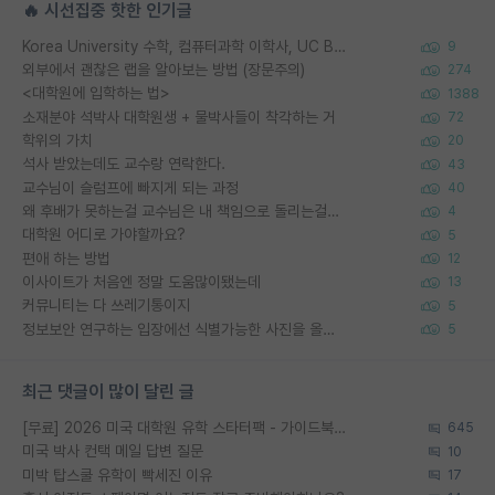
🔥 시선집중 핫한 인기글
Korea University 수학, 컴퓨터과학 이학사, UC Berkeley 산업공학 대학원 공학박사가 되는 것은 쉽지 않겠죠?
9
외부에서 괜찮은 랩을 알아보는 방법 (장문주의)
274
<대학원에 입학하는 법>
1388
소재분야 석박사 대학원생 + 물박사들이 착각하는 거
72
학위의 가치
20
석사 받았는데도 교수랑 연락한다.
43
교수님이 슬럼프에 빠지게 되는 과정
40
왜 후배가 못하는걸 교수님은 내 책임으로 돌리는걸까요?
4
대학원 어디로 가야할까요?
5
편애 하는 방법
12
이사이트가 처음엔 정말 도움많이됐는데
13
커뮤니티는 다 쓰레기통이지
5
정보보안 연구하는 입장에선 식별가능한 사진을 올리는건 비추이긴함
5
최근 댓글이 많이 달린 글
[무료] 2026 미국 대학원 유학 스타터팩 - 가이드북 & 합격자 컨택메일 템플릿
645
미국 박사 컨택 메일 답변 질문
10
미박 탑스쿨 유학이 빡세진 이유
17