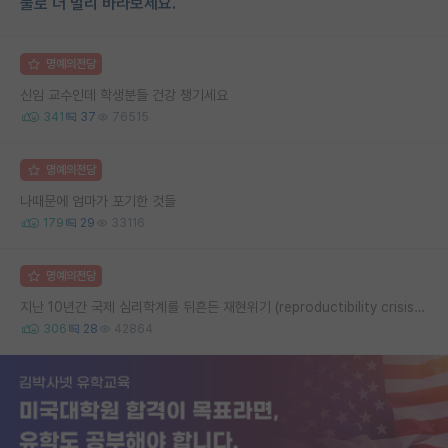
물로 더 멀리 바라보세요.
명예의전당
신임 교수인데 학생분들 건강 챙기세요
341
37
76515
명예의전당
나때문에 엄마가 포기한 것들
179
29
33116
명예의전당
지난 10년간 국제 심리학계를 뒤흔든 재현위기 (reproductibility crisis) 요약 (1편)
306
28
42864