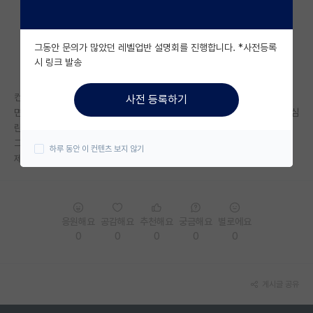
자유 게시판(아무개랩)
그동안 문의가 많았던 레벨업반 설명회를 진행합니다. *사전등록
미국 유학 게시판
시 링크 발송
미국 대학원 합격 후기 게시판
컨택 후 교수님께서 오케이 하셨고 그렇게 면접까지 보았습니다.
사전 등록하기
대학원생 모집 게시판
면접은 못봤다고 생각했지만 막상 불합격이라는 결과를 받고 나니 마음이 심
란해지네요...
대학원 합격 후기 게시판
그 후 교수님께서는 연락이 되질 않으십니다...
하루 동안 이 컨텐츠 보지 않기
제가 부족했던 걸까요...???
연구실(PI) 홍보 게시판
석박사 채용 정보 게시판
응원해요
공감해요
추천해요
궁금해요
별로에요
임용 정보 게시판
0
0
0
0
0
학부 인턴 게시판
취업 게시판
게시글 공유
임용 후기 게시판