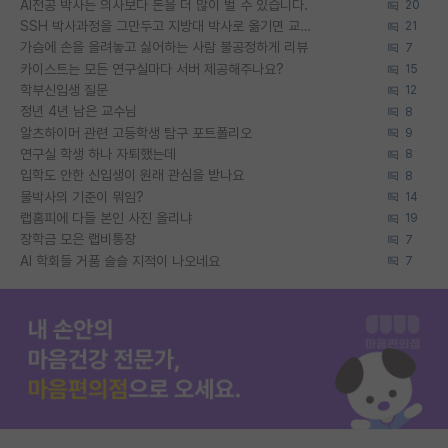
AI전공 박사는 의사보다 돈을 더 많이 벌 수 있습니다.
20
SSH 박사과정을 그만두고 지방대 박사로 옮기면 교수의 꿈은 끝일까요?
21
가슴에 손을 올려놓고 싫어하는 사람 불공정하게 리뷰
7
카이스트는 모든 연구실마다 서버 제공해주나요?
15
학부신입생 질문
12
정년 4년 남은 교수님
8
알츠하이머 관련 고등학생 탐구 포트폴리오
9
연구실 학생 하나 자퇴했는데
8
입학도 안한 신입생이 원래 관심을 받나요
8
물박사의 기준이 뭐임?
14
랩홈피에 다들 본인 사진 올리냐
19
장학금 모은 랩비통장
7
AI 학회들 거품 슬슬 지적이 나오네요
7