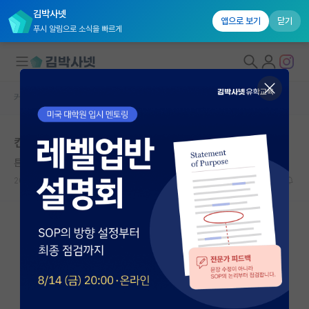
김박사넷
앱으로 보기
닫기
푸시 알림으로 소식을 빠르게
커뮤니티 홈
자유 게시판(아무개랩)
대학원생 모집
컨택 후 불합격할 수 있나요??....
국내대학원 정보
튼튼한 시몬 드 보부아르
연구실&오픈랩
2021.12.20
8
17822
커뮤니티
커뮤니티 홈
전체글보기
베스트 게시판
IF 명예의전당