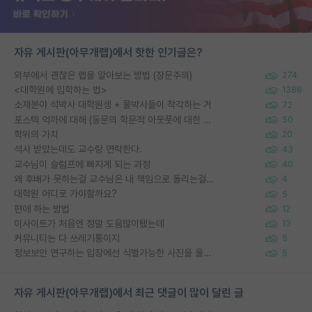
자유 게시판(아무개랩)에서 핫한 인기글은?
외부에서 괜찮은 랩을 알아보는 방법 (장문주의)
274
<대학원에 입학하는 법>
1388
소재분야 석박사 대학원생 + 물박사들이 착각하는 거
72
포스텍 억까에 대해 (동문의 학문적 아웃풋에 대한 반박)
50
학위의 가치
20
석사 받았는데도 교수랑 연락한다.
43
교수님이 슬럼프에 빠지게 되는 과정
40
왜 후배가 못하는걸 교수님은 내 책임으로 돌리는걸까요?
4
대학원 어디로 가야할까요?
5
편애 하는 방법
12
이사이트가 처음엔 정말 도움많이됐는데
13
커뮤니티는 다 쓰레기통이지
5
정보보안 연구하는 입장에선 식별가능한 사진을 올리는건 비추이긴함
5
자유 게시판(아무개랩)에서 최근 댓글이 많이 달린 글