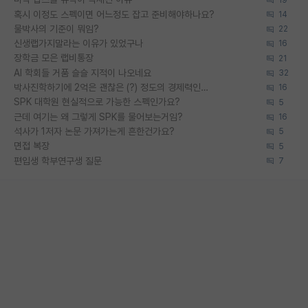
혹시 이정도 스펙이면 어느정도 잡고 준비해야하나요?
14
물박사의 기준이 뭐임?
22
신생랩가지말라는 이유가 있었구나
16
장학금 모은 랩비통장
21
AI 학회들 거품 슬슬 지적이 나오네요
32
박사진학하기에 2억은 괜찮은 (?) 정도의 경제력인가요
16
SPK 대학원 현실적으로 가능한 스펙인가요?
5
근데 여기는 왜 그렇게 SPK를 물어보는거임?
16
석사가 1저자 논문 가져가는게 흔한건가요?
5
면접 복장
5
편입생 학부연구생 질문
7