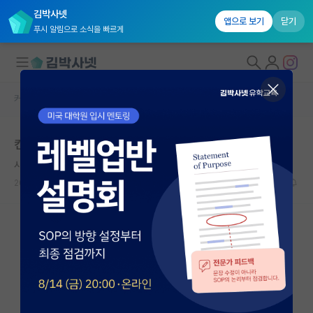
김박사넷
앱으로 보기
닫기
푸시 알림으로 소식을 빠르게
커뮤니티 홈
자유 게시판(아무개랩)
대학원생 모집
컨택 제대로 성공하면
국내대학원 정보
시끄러운 알베르 카뮈
연구실&오픈랩
2021.11.11
4
3776
커뮤니티
커뮤니티 홈
전체글보기
베스트 게시판
IF 명예의전당