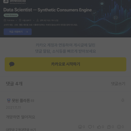
PI 전용 게시판
인문사회 계열 게시판
특수/전문대학원 게시판
반도체/AI 게시판
카카오 계정과 연동하여 게시글에 달린
댓글 알람, 소식등을 빠르게 받아보세요
장학금/장학생 게시판
카카오로 시작하기
학술 정보 게시판
홍보 게시판
댓글 4개
댓글쓰기
커리어
못된 플라톤
유학교육
2021.11.11
이벤트
개망하면 떨어져요
반도체 아카데미
0
1
0
0
0
대댓글 2개
대댓글 쓰기