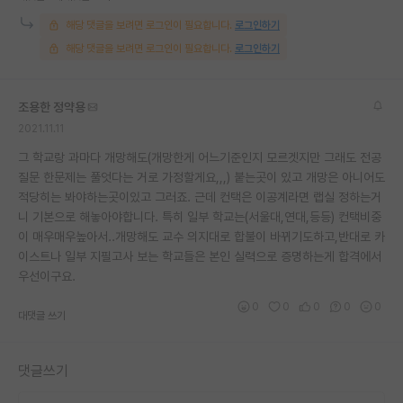
재팬라운지 🌸
해당 댓글을 보려면 로그인이 필요합니다.
로그인하기
해당 댓글을 보려면 로그인이 필요합니다.
로그인하기
조용한 정약용
2021.11.11
그 학교랑 과마다 개망해도(개망한게 어느기준인지 모르겟지만 그래도 전공
질문 한문제는 풀엇다는 거로 가정할게요,,,) 붙는곳이 있고 개망은 아니어도
적당히는 봐야하는곳이있고 그러죠. 근데 컨택은 이공계라면 랩실 정하는거
니 기본으로 해놓아야합니다. 특히 일부 학교는(서울대,연대,등등) 컨택비중
이 매우매우높아서..개망해도 교수 의지대로 합불이 바뀌기도하고,반대로 카
이스트나 일부 지필고사 보는 학교들은 본인 실력으로 증명하는게 합격에서
우선이구요.
0
0
0
0
0
대댓글 쓰기
댓글쓰기