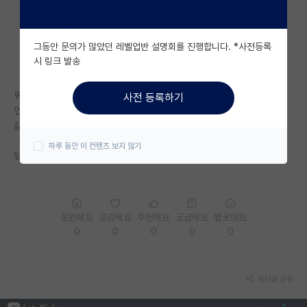
자유 게시판(아무개랩)
그동안 문의가 많았던 레벨업반 설명회를 진행합니다. *사전등록
미국 유학 게시판
시 링크 발송
미국 대학원 합격 후기 게시판
뭐 입시붙고와라 이런게 아니라
사전 등록하기
대학원생 모집 게시판
언제부터 시작하자
같은 누가봐도 확답인 답장 받으면
대학원 합격 후기 게시판
하루 동안 이 컨텐츠 보지 않기
입시(서류 면접) 개망해도 붙는건가요??
연구실(PI) 홍보 게시판
석박사 채용 정보 게시판
응원해요
공감해요
추천해요
궁금해요
별로에요
임용 정보 게시판
0
0
0
0
0
학부 인턴 게시판
취업 게시판
게시글 공유
임용 후기 게시판