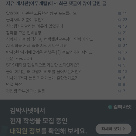
자유 게시판(아무개랩)에서 최근 댓글이 많이 달린 글
알츠하이머 관련 고등학생 탐구 포트폴리오
14
물박사의 기준이 뭐임?
22
신생랩가지말라는 이유가 있었구나
16
장학금 모은 랩비통장
21
석박사 과정 합격하고, 컨택했던교수님이 연락이 안됩니다...
8
AI 학회들 거품 슬슬 지적이 나오네요
32
박사진학하기에 2억은 괜찮은 (?) 정도의 경제력인가요
16
논문 IF vs JCR
5
SPK 대학원 현실적으로 가능한 스펙인가요?
5
근데 여기는 왜 그렇게 SPK를 물어보는거임?
16
석사가 1저자 논문 가져가는게 흔한건가요?
5
면접 복장
5
편입생 학부연구생 질문
7