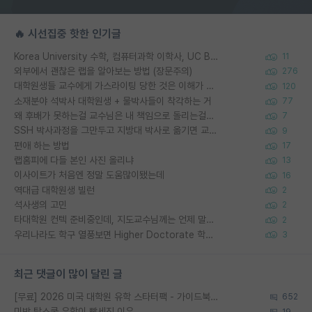
🔥 시선집중 핫한 인기글
Korea University 수학, 컴퓨터과학 이학사, UC Berkeley 산업공학 대학원 공학박사가 되는 것은 쉽지 않겠죠?
11
외부에서 괜찮은 랩을 알아보는 방법 (장문주의)
276
대학원생들 교수에게 가스라이팅 당한 것은 이해가 갑니다. 안타깝네요.
120
소재분야 석박사 대학원생 + 물박사들이 착각하는 거
77
왜 후배가 못하는걸 교수님은 내 책임으로 돌리는걸까요?
7
SSH 박사과정을 그만두고 지방대 박사로 옮기면 교수의 꿈은 끝일까요?
9
편애 하는 방법
17
랩홈피에 다들 본인 사진 올리냐
13
이사이트가 처음엔 정말 도움많이됐는데
16
역대급 대학원생 빌런
2
석사생의 고민
2
타대학원 컨텍 준비중인데, 지도교수님께는 언제 말씀드려야 할까요?
2
우리나라도 학구 열풍보면 Higher Doctorate 학위가 필요하다고 봅니다.
3
최근 댓글이 많이 달린 글
[무료] 2026 미국 대학원 유학 스타터팩 - 가이드북 & 합격자 컨택메일 템플릿
652
미박 탑스쿨 유학이 빡세진 이유
19