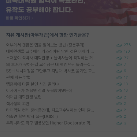
자유 게시판(아무개랩)에서 핫한 인기글은?
외부에서 괜찮은 랩을 알아보는 방법 (장문주의)
276
대학원생들 교수에게 가스라이팅 당한 것은 이해가 갑니다. 안타깝네요.
120
소재분야 석박사 대학원생 + 물박사들이 착각하는 거
77
왜 후배가 못하는걸 교수님은 내 책임으로 돌리는걸까요?
7
SSH 박사과정을 그만두고 지방대 박사로 옮기면 교수의 꿈은 끝일까요?
9
편애 하는 방법
17
랩홈피에 다들 본인 사진 올리냐
13
이사이트가 처음엔 정말 도움많이됐는데
16
역대급 대학원생 빌런
2
석사생의 고민
2
타대학원 컨텍 준비중인데, 지도교수님께는 언제 말씀드려야 할까요?
2
정출연 학연 박사 질문(DGIST)
2
우리나라도 학구 열풍보면 Higher Doctorate 학위가 필요하다고 봅니다.
3