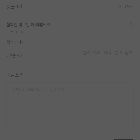
댓글 1개
댓글쓰기
재팬라운지 🌸
침착한 마르틴 하이데거
2021.11.09
했습니다~
0
0
0
0
0
대댓글 쓰기
댓글쓰기