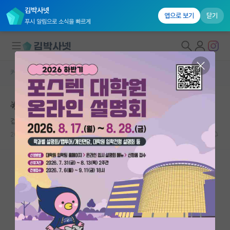
김박사넷
앱으로 보기
닫기
푸시 알림으로 소식을 빠르게
커뮤니티 홈
자유 게시판(아무개랩)
대학원생 모집
🌟기프티콘 추첨 증정: 소비자 심리 연구 설문
국내대학원 정보
겁먹은 라이프니츠
연구실&오픈랩
2021.11.09
1
1838
커뮤니티
커뮤니티 홈
전체글보기
베스트 게시판
IF 명예의전당