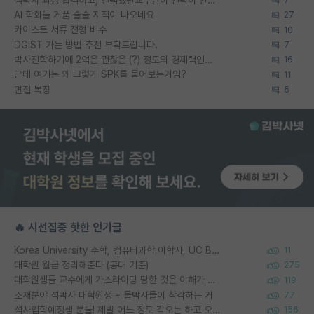
AI 학회들 거품 슬슬 지적이 나오네요
27
카이스트 서류 전형 배수
10
DGIST 가는 방법 추천 부탁드립니다.
7
박사진학하기에 2억은 괜찮은 (?) 정도의 경제력인가요
16
근데 여기는 왜 그렇게 SPK를 물어보는거임?
11
면접 복장
5
🔥 시선집중 핫한 인기글
Korea University 수학, 컴퓨터과학 이학사, UC Berkeley 산업공학 대학원 공학박사가 되는 것은 쉽지 않겠죠?
11
대학원 월급 정리해준다 (공대 기준)
275
대학원생들 교수에게 가스라이팅 당한 것은 이해가 갑니다. 안타깝네요.
119
소재분야 석박사 대학원생 + 물박사들이 착각하는 거
77
석사입학예정생 분들! 제발 어느 정도 각오는 하고 오세요.
156