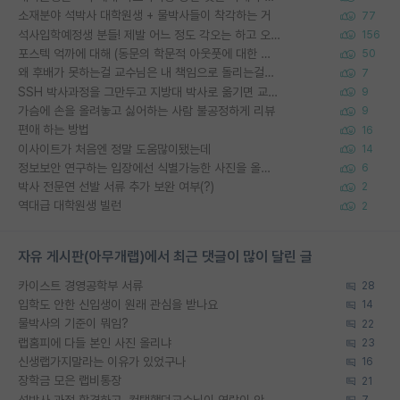
소재분야 석박사 대학원생 + 물박사들이 착각하는 거
77
석사입학예정생 분들! 제발 어느 정도 각오는 하고 오세요.
156
포스텍 억까에 대해 (동문의 학문적 아웃풋에 대한 반박)
50
왜 후배가 못하는걸 교수님은 내 책임으로 돌리는걸까요?
7
SSH 박사과정을 그만두고 지방대 박사로 옮기면 교수의 꿈은 끝일까요?
9
가슴에 손을 올려놓고 싫어하는 사람 불공정하게 리뷰
9
편애 하는 방법
16
이사이트가 처음엔 정말 도움많이됐는데
14
정보보안 연구하는 입장에선 식별가능한 사진을 올리는건 비추이긴함
6
박사 전문연 선발 서류 추가 보완 여부(?)
2
역대급 대학원생 빌런
2
자유 게시판(아무개랩)에서 최근 댓글이 많이 달린 글
카이스트 경영공학부 서류
28
입학도 안한 신입생이 원래 관심을 받나요
14
물박사의 기준이 뭐임?
22
랩홈피에 다들 본인 사진 올리냐
23
신생랩가지말라는 이유가 있었구나
16
장학금 모은 랩비통장
21
석박사 과정 합격하고, 컨택했던교수님이 연락이 안됩니다...
7