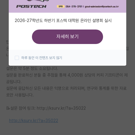
자유 게시판(아무개랩)
2026-27학년도 하반기 포스텍 대학원 온라인 설명회 실시
미국 유학 게시판
미국 대학원 합격 후기 게시판
자세히 보기
안녕하세요.
대학원생 모집 게시판
온라인 쇼핑 이용자를 대상으로 설문조사를 진행 중이니 많은 참여 부탁드립
니다.
하루 동안 이 컨텐츠 보지 않기
대학원 합격 후기 게시판
설문은 약 5분 정도 소요됩니다.
연구실(PI) 홍보 게시판
설문을 완료하신 분들 중 추첨을 통해 4,000원 상당의 커피 기프티콘이 제
공됩니다.
석박사 채용 정보 게시판
설문에 응답하신 모든 내용은 익명으로 처리되며, 연구와 통계를 위한 자료
로만 사용됩니다.
임용 정보 게시판
학부 인턴 게시판
📝설문 참여 링크: http://ksurv.kr/?a=35022
취업 게시판
http://ksurv.kr/?a=35022
임용 후기 게시판