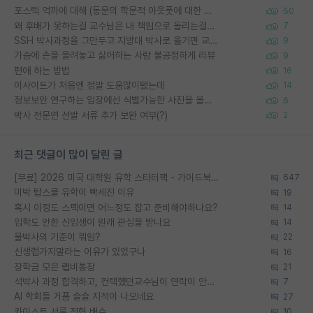
포스텍 억까에 대해 (동문의 학문적 아웃풋에 대한 반박)
50
왜 후배가 못하는걸 교수님은 내 책임으로 돌리는걸까요?
7
SSH 박사과정을 그만두고 지방대 박사로 옮기면 교수의 꿈은 끝일까요?
9
가슴에 손을 올려놓고 싫어하는 사람 불공정하게 리뷰
9
편애 하는 방법
16
이사이트가 처음엔 정말 도움많이됐는데
14
정보보안 연구하는 입장에선 식별가능한 사진을 올리는건 비추이긴함
6
박사 전문연 선발 서류 추가 보완 여부(?)
2
최근 댓글이 많이 달린 글
[무료] 2026 미국 대학원 유학 스타터팩 - 가이드북 & 합격자 컨택메일 템플릿
647
미박 탑스쿨 유학이 빡세진 이유
19
혹시 이정도 스펙이면 어느정도 잡고 준비해야하나요?
14
입학도 안한 신입생이 원래 관심을 받나요
14
물박사의 기준이 뭐임?
22
신생랩가지말라는 이유가 있었구나
16
장학금 모은 랩비통장
21
석박사 과정 합격하고, 컨택했던교수님이 연락이 안됩니다...
7
AI 학회들 거품 슬슬 지적이 나오네요
27
카이스트 서류 전형 배수
10