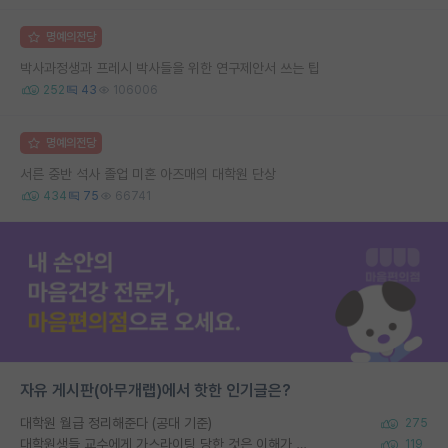
명예의전당
박사과정생과 프레시 박사들을 위한 연구제안서 쓰는 팁
252
43
106006
명예의전당
서른 중반 석사 졸업 미혼 아즈매의 대학원 단상
434
75
66741
자유 게시판(아무개랩)에서 핫한 인기글은?
대학원 월급 정리해준다 (공대 기준)
275
대학원생들 교수에게 가스라이팅 당한 것은 이해가 갑니다. 안타깝네요.
119