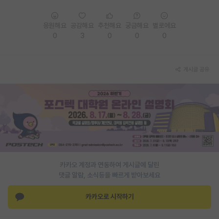
PI 전용 게시판
응원해요
공감해요
추천해요
궁금해요
별로에요
인문사회 계열 게시판
0
3
0
0
0
특수/전문대학원 게시판
게시글 공유
반도체/AI 게시판
장학금/장학생 게시판
학술 정보 게시판
홍보 게시판
커리어
카카오 계정과 연동하여 게시글에 달린
유학교육
댓글 알람, 소식등을 빠르게 받아보세요
이벤트
카카오로 시작하기
반도체 아카데미