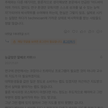
주제와는 다른 얘기지만, 원론적으로 생각해보면 본문에서 언급된 ‘어드바이
저의 가이드 없이도 연구 환경만 갖춰지면 스스로 성과를 낼 수 있는 능력
자’가되어야 박사학위를 수여해야 하는데, 현실은 그렇지 않죠. 실제로 시키
는 실험만 하다가 technician에 가까운 상태로 박사학위를 받는 사람들도
정말 많습니다.
0
2
0
0
0
대댓글 1개
대댓글 쓰기
해당 댓글을 보려면 로그인이 필요합니다.
로그인하기
능글맞은 알베르 카뮈
2021.11.01
연구에 관련해서는 코칭이나 트레이닝 프로그램이 필요한 것이 아니라 교수
의 지도가 더 필요하겠지요.
대학원생들을 값싼 일꾼 정도로 소비하는 랩도 있겠지만 차근차근 지도받으
면서 실력을 쌓아가는 랩도 많습니다.
물론 박사과정 코스웍까지 마쳤다면 어느 정도는 주도적으로 해야하고 그런
부분이 점점 늘어가야 하는 것도 맞고요.
그냥 그런 랩에 있지 않아서 그런 지도를 받지 못했던 겁니다.
랩마다 방임이냐 세심한 지도냐 분위기가 다르고 세심한 지도를 원하고 필요