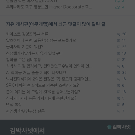
정출연 학연 박사 질문(DGIST)
2
우리나라도 학구 열풍보면 Higher Doctorate 학위가 필요하다고 봅니다.
4
자유 게시판(아무개랩)에서 최근 댓글이 많이 달린 글
카이스트 경영공학부 서류
28
알츠하이머 관련 고등학생 탐구 포트폴리오
14
물박사의 기준이 뭐임?
22
신생랩가지말라는 이유가 있었구나
18
장학금 모은 랩비통장
21
석박사 과정 합격하고, 컨택했던교수님이 연락이 안됩니다...
8
AI 학회들 거품 슬슬 지적이 나오네요
32
박사진학하기에 2억은 괜찮은 (?) 정도의 경제력인가요
16
SPK 대학원 현실적으로 가능한 스펙인가요?
6
근데 여기는 왜 그렇게 SPK를 물어보는거임?
16
석사가 1저자 논문 가져가는게 흔한건가요?
5
면접 복장
5
편입생 학부연구생 질문
7