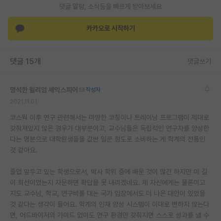
댓글 알람, 소식등을 빠르게 받아보세요
재팬라운지 🌸
카카오로 시작하기
댓글 15개
댓글쓰기
명석한 윌리엄 셰익스피어
작성자
2021.11.01
코스웍 이후 연구 관련해서는 마땅한 코칭이나 트레이닝 프로그램이 제대로
갖춰져있지 않은 경우가 대부분이고, 교수님들은 독립적인 연구자를 양성한
다는 명분으로 대학원생들을 값싼 일꾼 정도로 소비하는 게 학계의 전통인
것 같아요.
졸업 앞두고 있는 학생으로서, 박사 학위 중에 배운 것이 많긴 하지만 이 길
이 최선이었는지 자문하면 확답을 못 내리겠네요. 제 자신에게는 물론이고
지도 교수님, 학교, 연구비를 대는 국가 입장에서도 더 나은 대안이 있었을
것 같다는 생각이 들어요. 학계의 인재 양성 시스템이 이대로 변하지 않는다
면, 어드바이저의 가이드 없이도 연구 환경만 갖춰지면 스스로 성과를 낼 수