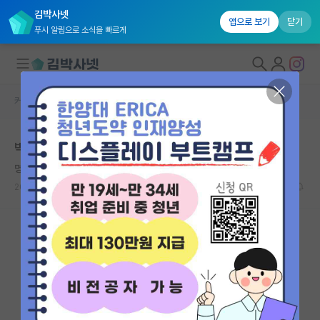
김박사넷
앱으로 보기
닫기
푸시 알림으로 소식을 빠르게
커뮤니티 홈
자유 게시판(아무개랩)
대학원생 모집
박사 과정이란 게
국내대학원 정보
명석한 윌리엄 셰익스피어
연구실&오픈랩
2021.11.01
15
6670
커뮤니티
커뮤니티 홈
전체글보기
베스트 게시판
IF 명예의전당