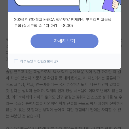
자유 게시판(아무개랩)
2026 한양대학교 ERICA 청년도약 인재양성 부트캠프 교육생
미국 유학 게시판
모집 (상시모집 중, 1차 마감 : ~8.30)
미국 대학원 합격 후기 게시판
코스웍 이후 연구 관련해서는 마땅한 코칭이나 트레이닝 프로그램이 제대로
자세히 보기
대학원생 모집 게시판
갖춰져있지 않은 경우가 대부분이고, 교수님들은 독립적인 연구자를 양성한
다는 명분으로 대학원생들을 값싼 일꾼 정도로 소비하는 게 학계의 전통인
대학원 합격 후기 게시판
것 같아요.
하루 동안 이 컨텐츠 보지 않기
연구실(PI) 홍보 게시판
졸업 앞두고 있는 학생으로서, 박사 학위 중에 배운 것이 많긴 하지만 이 길
이 최선이었는지 자문하면 확답을 못 내리겠네요. 제 자신에게는 물론이고
석박사 채용 정보 게시판
지도 교수님, 학교, 연구비를 대는 국가 입장에서도 더 나은 대안이 있었을
것 같다는 생각이 들어요. 학계의 인재 양성 시스템이 이대로 변하지 않는다
임용 정보 게시판
면, 어드바이저의 가이드 없이도 연구 환경만 갖춰지면 스스로 성과를 낼 수
학부 인턴 게시판
있는 극소수 능력자들을 제외하면 학계 잔류를 목표로 박사 과정에 진학하지
않는 게 맞는 것 같다는 생각이 들어요. 다만 경험하기 전에는 자각할 수 없
취업 게시판
는 부분인 것 같습니다.
임용 후기 게시판
요즘 대기업들은 입사하면 업무 관련 교육을 엄청나게 시킨다고 하죠. 어떤