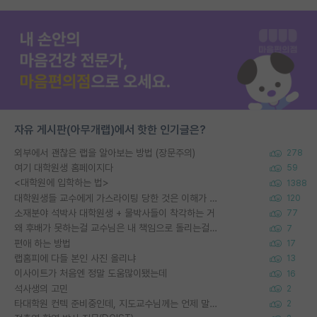
자유 게시판(아무개랩)에서 핫한 인기글은?
외부에서 괜찮은 랩을 알아보는 방법 (장문주의)
278
여기 대학원생 홈페이지다
59
<대학원에 입학하는 법>
1388
대학원생들 교수에게 가스라이팅 당한 것은 이해가 갑니다. 안타깝네요.
120
소재분야 석박사 대학원생 + 물박사들이 착각하는 거
77
왜 후배가 못하는걸 교수님은 내 책임으로 돌리는걸까요?
7
편애 하는 방법
17
랩홈피에 다들 본인 사진 올리냐
13
이사이트가 처음엔 정말 도움많이됐는데
16
석사생의 고민
2
타대학원 컨텍 준비중인데, 지도교수님께는 언제 말씀드려야 할까요?
2