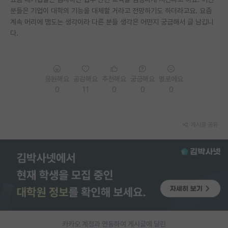
분들은 기업이 대학의 기능을 대체할 거라고 전망하기도 하더라고요. 요즘
PI 전용 게시판
계속 머리에 맴도는 생각이라 다른 분들 생각은 어떤지 궁금해서 글 남깁니
다.
인문사회 계열 게시판
특수/전문대학원 게시판
반도체/AI 게시판
응원해요
공감해요
추천해요
궁금해요
별로에요
0
11
0
0
0
장학금/장학생 게시판
학술 정보 게시판
게시글 공유
홍보 게시판
커리어
유학교육
이벤트
반도체 아카데미
카카오 계정과 연동하여 게시글에 달린