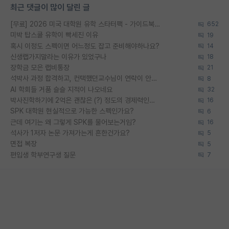
최근 댓글이 많이 달린 글
[무료] 2026 미국 대학원 유학 스타터팩 - 가이드북 & 합격자 컨택메일 템플릿
652
미박 탑스쿨 유학이 빡세진 이유
19
혹시 이정도 스펙이면 어느정도 잡고 준비해야하나요?
14
신생랩가지말라는 이유가 있었구나
18
장학금 모은 랩비통장
21
석박사 과정 합격하고, 컨택했던교수님이 연락이 안됩니다...
8
AI 학회들 거품 슬슬 지적이 나오네요
32
박사진학하기에 2억은 괜찮은 (?) 정도의 경제력인가요
16
SPK 대학원 현실적으로 가능한 스펙인가요?
6
근데 여기는 왜 그렇게 SPK를 물어보는거임?
16
석사가 1저자 논문 가져가는게 흔한건가요?
5
면접 복장
5
편입생 학부연구생 질문
7