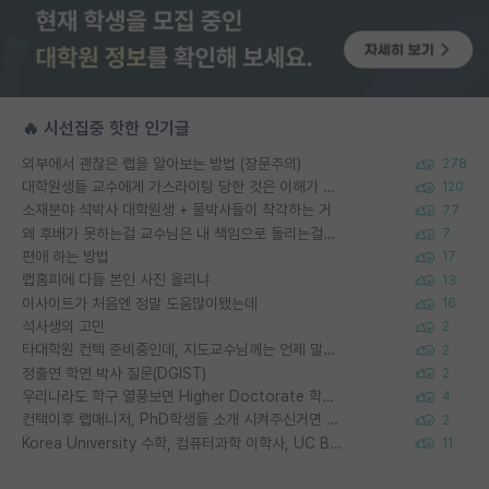
🔥 시선집중 핫한 인기글
외부에서 괜찮은 랩을 알아보는 방법 (장문주의)
278
대학원생들 교수에게 가스라이팅 당한 것은 이해가 갑니다. 안타깝네요.
120
소재분야 석박사 대학원생 + 물박사들이 착각하는 거
77
왜 후배가 못하는걸 교수님은 내 책임으로 돌리는걸까요?
7
편애 하는 방법
17
랩홈피에 다들 본인 사진 올리냐
13
이사이트가 처음엔 정말 도움많이됐는데
16
석사생의 고민
2
타대학원 컨텍 준비중인데, 지도교수님께는 언제 말씀드려야 할까요?
2
정출연 학연 박사 질문(DGIST)
2
우리나라도 학구 열풍보면 Higher Doctorate 학위가 필요하다고 봅니다.
4
컨택이후 랩매니저, PhD학생들 소개 시켜주신거면 거의 컨펌에 가깝나요?
2
Korea University 수학, 컴퓨터과학 이학사, UC Berkeley 산업공학 대학원 공학박사가 되는 것은 쉽지 않겠죠?
11