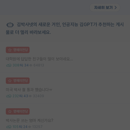
김박사넷의 새로운 거인, 인공지능 김GPT가 추천하는 게시
물로 더 멀리 바라보세요.
명예의전당
대학원에 답답한 친구들이 많이 보이네요...
308
34
64813
명예의전당
미국 박사 퀄 통과 했습니다ㅠ
232
43
32409
명예의전당
박사논문 쓰는 엄마 계신가요?
105
24
13257