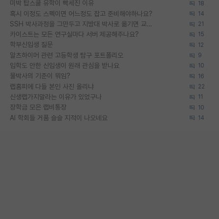
미박 탑스쿨 유학이 빡세진 이유
18
혹시 이정도 스펙이면 어느정도 잡고 준비해야하나요?
14
SSH 박사과정을 그만두고 지방대 박사로 옮기면 교수의 꿈은 끝일까요?
21
카이스트는 모든 연구실마다 서버 제공해주나요?
15
학부신입생 질문
12
알츠하이머 관련 고등학생 탐구 포트폴리오
9
입학도 안한 신입생이 원래 관심을 받나요
10
물박사의 기준이 뭐임?
16
랩홈피에 다들 본인 사진 올리냐
22
신생랩가지말라는 이유가 있었구나
11
장학금 모은 랩비통장
10
AI 학회들 거품 슬슬 지적이 나오네요
14