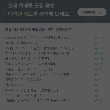
자유 게시판(아무개랩)에서 핫한 인기글은?
외부에서 괜찮은 랩을 알아보는 방법 (장문주의)
274
<대학원에 입학하는 법>
1388
소재분야 석박사 대학원생 + 물박사들이 착각하는 거
72
포스텍 억까에 대해 (동문의 학문적 아웃풋에 대한 반박)
50
석사 받았는데도 교수랑 연락한다.
43
물박사 되는 건 교수탓도 있는거 아니냐
29
교수님이 슬럼프에 빠지게 되는 과정
40
연구실적이 4년의 공백이 있는거 어떻게 생각하냐
3
대학원 어디로 가야할까요?
5
편애 하는 방법
12
이사이트가 처음엔 정말 도움많이됐는데
13
커뮤니티는 다 쓰레기통이지
5
정보보안 연구하는 입장에선 식별가능한 사진을 올리는건 비추이긴함
5