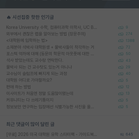
🔥 시선집중 핫한 인기글
Korea University 수학, 컴퓨터과학 이학사, UC Berkeley 산업공학 대학원 공학박사가 되는 것은 쉽지 않겠죠?
9
외부에서 괜찮은 랩을 알아보는 방법 (장문주의)
274
<대학원에 입학하는 법>
1388
소재분야 석박사 대학원생 + 물박사들이 착각하는 거
72
포스텍 억까에 대해 (동문의 학문적 아웃풋에 대한 반박)
50
석사 받았는데도 교수랑 연락한다.
43
물박사 되는 건 교수탓도 있는거 아니냐
29
교수님이 슬럼프에 빠지게 되는 과정
40
대학원 어디로 가야할까요?
5
편애 하는 방법
12
이사이트가 처음엔 정말 도움많이됐는데
13
커뮤니티는 다 쓰레기통이지
5
정보보안 연구하는 입장에선 식별가능한 사진을 올리는건 비추이긴함
5
최근 댓글이 많이 달린 글
[무료] 2026 미국 대학원 유학 스타터팩 - 가이드북 & 합격자 컨택메일 템플릿
645