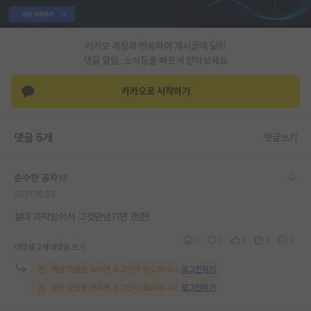
PI 전용 게시판
카카오 계정과 연동하여 게시글에 달린
인문사회 계열 게시판
댓글 알람, 소식등을 빠르게 받아보세요
특수/전문대학원 게시판
카카오로 시작하기
반도체/AI 게시판
장학금/장학생 게시판
댓글 5개
댓글쓰기
학술 정보 게시판
순수한 공자
홍보 게시판
2021.10.23
커리어
설대 과락있어서 그것만넘기면 갠춘!
0
0
0
0
0
유학교육
대댓글 2개
대댓글 쓰기
해당 댓글을 보려면 로그인이 필요합니다.
로그인하기
이벤트
해당 댓글을 보려면 로그인이 필요합니다.
로그인하기
반도체 아카데미