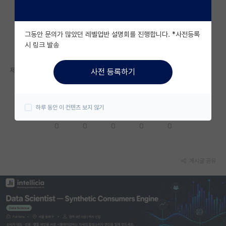
자유 게시판(아무개랩)
그동안 문의가 많았던 레벨업반 설명회를 진행합니다. *사전등록
미국 유학 게시판
시 링크 발송
미국 대학원 합격 후기 게시판
제목그대로 컨택후에 면접봤는데 망했으면 불합격일까요?
사전 등록하기
대학원생 모집 게시판
대학원 합격 후기 게시판
하루 동안 이 컨텐츠 보지 않기
응원해요
공감해요
추천해요
궁금해요
별로에요
연구실(PI) 홍보 게시판
0
0
0
0
0
석박사 채용 정보 게시판
임용 정보 게시판
게시글 공유
학부 인턴 게시판
취업 게시판
임용 후기 게시판