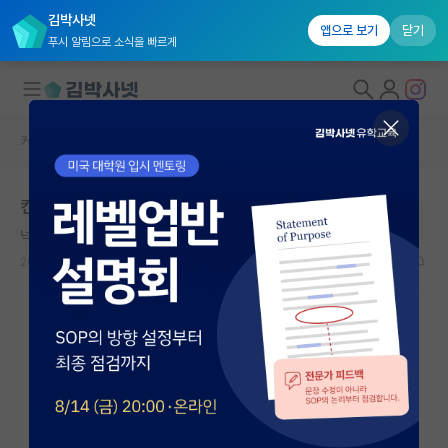
김박사넷
앱으로 보기
닫기
푸시 알림으로 소식을 빠르게
커뮤니티 홈
자유 게시판(아무개랩)
대학원생 모집
컨택 후 면접 망함
국내대학원 정보
넉살좋은 임마누엘 칸트
연구실&오픈랩
2021.10.23
5
5458
커뮤니티
커뮤니티 홈
전체글보기
베스트 게시판
IF 명예의전당