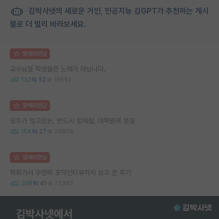
김박사넷의 새로운 거인, 인공지능 김GPT가 추천하는 게시
물로 더 멀리 바라보세요.
명예의전당
교수님들 학생들은 노예가 아닙니다.
132
52
19692
명예의전당
모두가 잊고있는, 반드시 잊혀질, 대학원의 본질
154
27
24959
명예의전당
학회가서 우연히 포닥인터뷰까지 보고 온 후기
298
41
72363