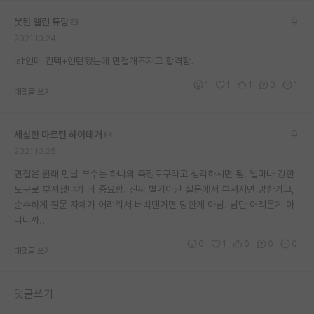
재팬라운지 🌸
못된 앨런 튜링
2021.10.24
ist인데 컨택+인턴했는데 면접개조지고 합격함.
1
1
1
0
1
대댓글 쓰기
세심한 마르틴 하이데거
2021.10.25
면접은 원래 멘탈 부수는 하나의 측정도구라고 생각하시면 됨. 얼마나 강한
도구로 부셔졌냐가 더 중요함. 진짜 별거아닌 질문에서 부셔지면 망한거고,
순수하게 질문 자체가 어려워서 버벅댄거면 망한게 아님. 님만 어려운게 아
니니까..
0
1
0
0
0
대댓글 쓰기
댓글쓰기