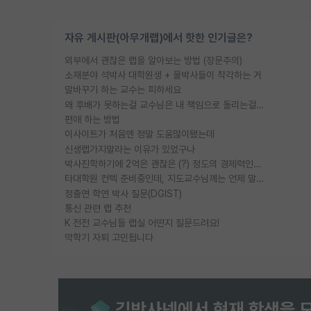
자유 게시판(아무개랩)에서 핫한 인기글은?
외부에서 괜찮은 랩을 알아보는 방법 (장문주의)
소재분야 석박사 대학원생 + 물박사들이 착각하는 거
말바꾸기 하는 교수는 피하세요
왜 후배가 못하는걸 교수님은 내 책임으로 돌리는걸까요?
편애 하는 방법
이사이트가 처음엔 정말 도움많이됐는데
신생랩가지말라는 이유가 있었구나
박사진학하기에 2억은 괜찮은 (?) 정도의 경제력인가요
타대학원 컨텍 준비중인데, 지도교수님께는 언제 말씀드려야 할까요?
정출연 학연 박사 질문(DGIST)
통신 관련 랩 추천
K 전전 교수님들 랩실 어떤지 질문드려요!
막학기 자퇴 고민됩니다