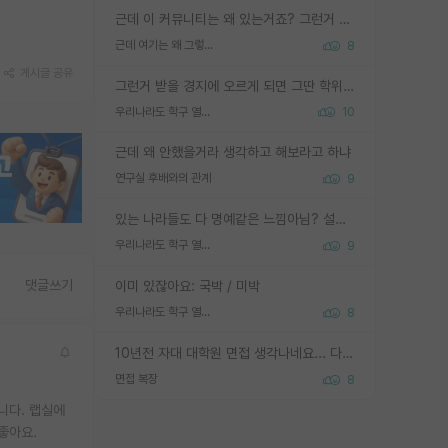
근데 이 커뮤니티는 왜 있는거죠? 그런거 쉽게 물어볼수있어서 있는거 아닌가요? 그렇게 보기 싫으면 커뮤니티도 하지마시지 그러면
근데 여기는 왜 그렇게 SPK를 물어보는거임?
8
게시글 공유
그런거 받을 경지에 오르게 되면 그딴 학위명이 필요없음
우리나라도 학구 열풍보면 Higher Doctorate 학위가 필요하다고 봅니다.
10
근데 왜 안했을거라 생각하고 해보라고 하냐
연구실 후배와의 관계
9
있는 나라들도 다 명예같은 느낌아님? 설마 박사끼리 등급나눠서 학위수여하자 같은 헛소리는 아니지? ㅋㅋ
우리나라도 학구 열풍보면 Higher Doctorate 학위가 필요하다고 봅니다.
9
댓글쓰기
이미 있잖아요: 국박 / 미박
우리나라도 학구 열풍보면 Higher Doctorate 학위가 필요하다고 봅니다.
8
10년전 자대 대학원 면접 생각나네요... 다들 양복에 넥타이까지 하고 갔더니, 국회의원 출마하냐고 놀리셨던. (면접질문내용: 증명사진에선 두상이 계란형인데, 실제론 그렇지 않다. 증명사진이 뭘 증명하고 있는거냐)ㅋㅋㅋㅋ
면접 복장
8
니다. 랩실에
좋아요.