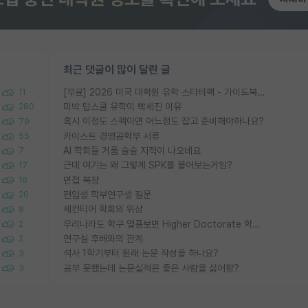
최근 댓글이 많이 달린 글
[무료] 2026 미국 대학원 유학 스타터팩 - 가이드북 & 합격자 컨택메일 템플릿
11
미박 탑스쿨 유학이 빡세진 이유
280
혹시 이정도 스펙이면 어느정도 잡고 준비해야하나요?
79
카이스트 경영공학부 서류
55
AI 학회들 거품 슬슬 지적이 나오네요
7
근데 여기는 왜 그렇게 SPK를 물어보는거임?
17
면접 복장
16
편입생 학부연구생 질문
20
세컨티어 학회의 위상
8
우리나라도 학구 열풍보면 Higher Doctorate 학위가 필요하다고 봅니다.
2
연구실 후배와의 관계
2
석사 1학기부터 원래 논문 작성을 하나요?
3
공부 못했는데 논문실적은 좋은 사람을 싫어함?
3