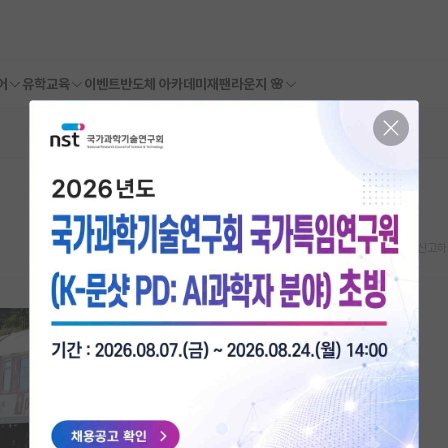
어
유학교육
이벤트
반도체 아카데미
재팬라운지 🌸
스크랩
신고하