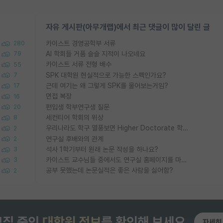
자유 게시판(아무개랩)에서 최근 댓글이 많이 달린 글
카이스트 경영공학부 서류
280
AI 학회들 거품 슬슬 지적이 나오네요
79
카이스트 서류 전형 배수
55
SPK 대학원 현실적으로 가능한 스펙인가요?
7
근데 여기는 왜 그렇게 SPK를 물어보는거임?
17
면접 복장
16
편입생 학부연구생 질문
20
세컨티어 학회의 위상
8
우리나라도 학구 열풍보면 Higher Doctorate 학위가 필요하다고 봅니다.
2
연구실 후배와의 관계
2
석사 1학기부터 원래 논문 작성을 하나요?
3
카이스트 교수님들 중에서도 연구실 홈페이지를 마련 안 하신 분들이 계시던데
3
공부 못했는데 논문실적은 좋은 사람을 싫어함?
2