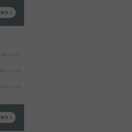
75
66761
55
131349
43
107141