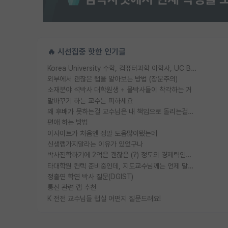
🔥 시선집중 핫한 인기글
Korea University 수학, 컴퓨터과학 이학사, UC Berkeley 산업공학 대학원 공학박사가 되는 것은 쉽지 않겠죠?
외부에서 괜찮은 랩을 알아보는 방법 (장문주의)
소재분야 석박사 대학원생 + 물박사들이 착각하는 거
말바꾸기 하는 교수는 피하세요
왜 후배가 못하는걸 교수님은 내 책임으로 돌리는걸까요?
편애 하는 방법
이사이트가 처음엔 정말 도움많이됐는데
신생랩가지말라는 이유가 있었구나
박사진학하기에 2억은 괜찮은 (?) 정도의 경제력인가요
타대학원 컨텍 준비중인데, 지도교수님께는 언제 말씀드려야 할까요?
정출연 학연 박사 질문(DGIST)
통신 관련 랩 추천
K 전전 교수님들 랩실 어떤지 질문드려요!