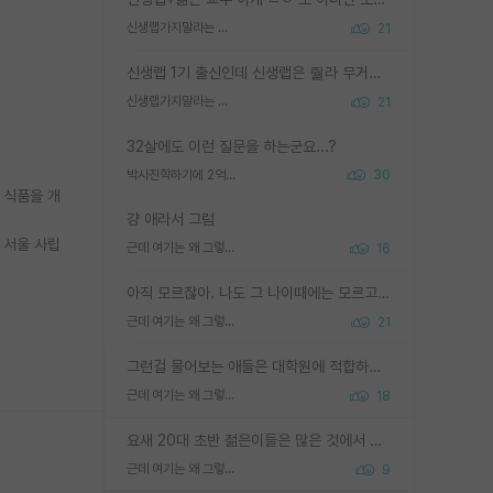
신생랩가지말라는 이유가 있었구나
21
신생랩 1기 출신인데 신생랩은 줠라 무거운 바벨 같은거임. 들면 대박인데 못들면 깔려 죽음. 아무도 알려주지 않는 환경에서 자생해야하지만, 일단 살아남았다면 그 어떤 사람보다 악착같고 생존력 높은 사람으로 거듭날 수 있음
신생랩가지말라는 이유가 있었구나
21
32살에도 이런 질문을 하는군요...?
박사진학하기에 2억은 괜찮은 (?) 정도의 경제력인가요
30
 식품을 개
걍 애라서 그럼
 서울 사립
근데 여기는 왜 그렇게 SPK를 물어보는거임?
16
아직 모르잖아. 나도 그 나이때에는 모르고 평가 받고 안심하고 싶었어.
근데 여기는 왜 그렇게 SPK를 물어보는거임?
21
그런걸 물어보는 애들은 대학원에 적합하지 않다
근데 여기는 왜 그렇게 SPK를 물어보는거임?
18
요새 20대 초반 젊은이들은 많은 것에서 가성비를 따지더라고요. 내가 이 정도 인풋을 넣었을 때 그만큼 아웃풋이 나올 것인가? 사실 아웃풋이 인풋 대비 리니어하게 나오지 않는 영역을 시도하기 싫어한다는 느낌입니다.
근데 여기는 왜 그렇게 SPK를 물어보는거임?
9