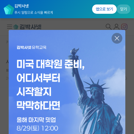
김박사넷
앱으로 보기
닫기
푸시 알림으로 소식을 빠르게
커뮤니티 홈
자유 게시판(아무개랩)
대학원생 모집
서울대 공대 면접 시험
국내대학원 정보
찌질한 르네 데카르트
연구실&오픈랩
2021.10.21
8
3659
커뮤니티
커뮤니티 홈
전체글보기
베스트 게시판
IF 명예의전당