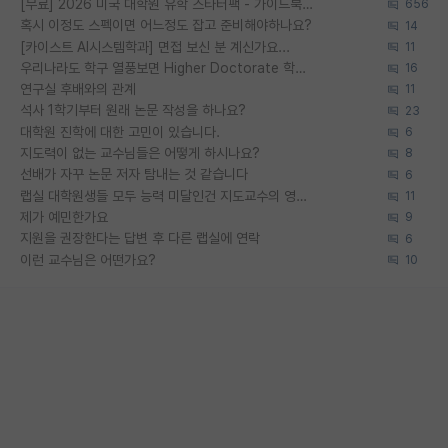
[무료] 2026 미국 대학원 유학 스타터팩 - 가이드북 & 합격자 컨택메일 템플릿
656
혹시 이정도 스펙이면 어느정도 잡고 준비해야하나요?
14
[카이스트 AI시스템학과] 면접 보신 분 계신가요...
11
우리나라도 학구 열풍보면 Higher Doctorate 학위가 필요하다고 봅니다.
16
연구실 후배와의 관계
11
석사 1학기부터 원래 논문 작성을 하나요?
23
대학원 진학에 대한 고민이 있습니다.
6
지도력이 없는 교수님들은 어떻게 하시나요?
8
선배가 자꾸 논문 저자 탐내는 것 같습니다
6
랩실 대학원생들 모두 능력 미달인건 지도교수의 영향 아닌가?
11
제가 예민한가요
9
지원을 권장한다는 답변 후 다른 랩실에 연락
6
이런 교수님은 어떤가요?
10