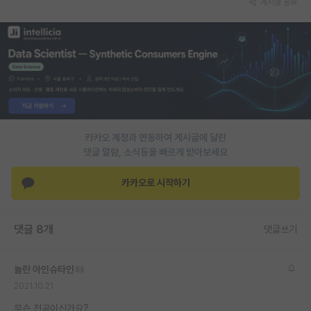
게시글 공유
PI 전용 게시판
인문사회 계열 게시판
특수/전문대학원 게시판
반도체/AI 게시판
장학금/장학생 게시판
카카오 계정과 연동하여 게시글에 달린
댓글 알람, 소식등을 빠르게 받아보세요
학술 정보 게시판
카카오로 시작하기
홍보 게시판
커리어
댓글 8개
댓글쓰기
유학교육
놀란 아인슈타인
이벤트
2021.10.21
반도체 아카데미
무슨 전공이신가요?