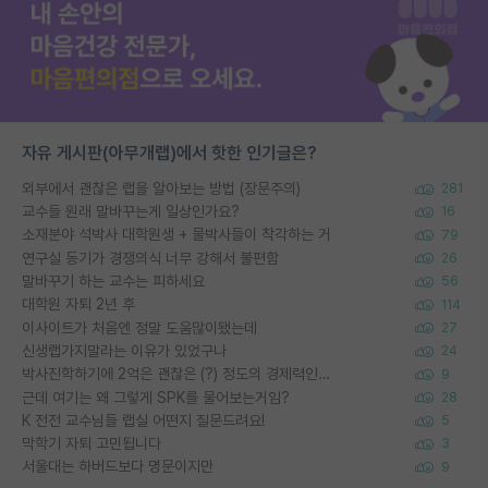
자유 게시판(아무개랩)에서 핫한 인기글은?
외부에서 괜찮은 랩을 알아보는 방법 (장문주의)
281
교수들 원래 말바꾸는게 일상인가요?
16
소재분야 석박사 대학원생 + 물박사들이 착각하는 거
79
연구실 동기가 경쟁의식 너무 강해서 불편함
26
말바꾸기 하는 교수는 피하세요
56
대학원 자퇴 2년 후
114
이사이트가 처음엔 정말 도움많이됐는데
27
신생랩가지말라는 이유가 있었구나
24
박사진학하기에 2억은 괜찮은 (?) 정도의 경제력인가요
9
근데 여기는 왜 그렇게 SPK를 물어보는거임?
28
K 전전 교수님들 랩실 어떤지 질문드려요!
5
막학기 자퇴 고민됩니다
3
서울대는 하버드보다 명문이지만
9