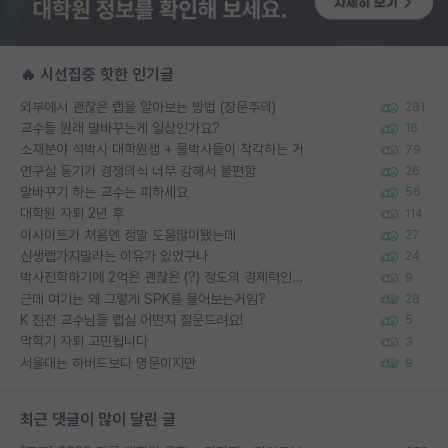
🔥 시선집중 핫한 인기글
외부에서 괜찮은 랩을 알아보는 방법 (장문주의)
281
교수들 원래 말바꾸는게 일상인가요?
16
소재분야 석박사 대학원생 + 물박사들이 착각하는 거
79
연구실 동기가 경쟁의식 너무 강해서 불편함
26
말바꾸기 하는 교수는 피하세요
56
대학원 자퇴 2년 후
114
이사이트가 처음엔 정말 도움많이됐는데
27
신생랩가지말라는 이유가 있었구나
24
박사진학하기에 2억은 괜찮은 (?) 정도의 경제력인가요
9
근데 여기는 왜 그렇게 SPK를 물어보는거임?
28
K 전전 교수님들 랩실 어떤지 질문드려요!
5
막학기 자퇴 고민됩니다
3
서울대는 하버드보다 명문이지만
9
최근 댓글이 많이 달린 글