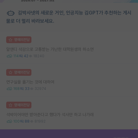
김박사넷의 새로운 거인, 인공지능 김GPT가 추천하는 게시
물로 더 멀리 바라보세요.
명예의전당
알앤디 삭감으로 고통받는 가난한 대학원생의 하소연
114
42
18240
명예의전당
연구실을 옮기는 것에 대하여
168
33
32974
명예의전당
석박이어야만 받아준다고 했다가 석사만 하고 나가래
100
88
81992