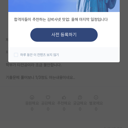
자유 게시판(아무개랩)
합격자들이 추천하는 김박사넷 밋업: 올해 마지막 일정입니다
미국 유학 게시판
미국 대학원 합격 후기 게시판
사전 등록하기
제가 지원한 과는 지필고사 보고 면접 보는데요,
대학원생 모집 게시판
지필고사 크게 망치면 아예 가능성 없는걸까요
하루 동안 이 컨텐츠 보지 않기
대학원 합격 후기 게시판
학부가 타전공이라 조금 불안합니다.
연구실(PI) 홍보 게시판
기출문제 풀어보니 1/3정도 아는내용이네요..
석박사 채용 정보 게시판
임용 정보 게시판
학부 인턴 게시판
응원해요
공감해요
추천해요
궁금해요
별로에요
0
0
0
0
0
취업 게시판
임용 후기 게시판