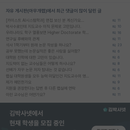
자유 게시판(아무개랩)에서 최근 댓글이 많이 달린 글
[카이스트 AI시스템학과] 면접 보신 분 계신가요...
11
박사수료인데 지도교수 이직 문제로 고민입니다.
10
우리나라도 학구 열풍보면 Higher Doctorate 학위가 필요하다고 봅니다.
16
연구실 후배와의 관계
11
석사 1학기부터 원래 논문 작성을 하나요?
23
공부 못했는데 논문실적은 좋은 사람을 싫어함?
6
대학원 진학에 대한 고민이 있습니다.
6
지도력이 없는 교수님들은 어떻게 하시나요?
8
선배가 자꾸 논문 저자 탐내는 것 같습니다
6
랩실 대학원생들 모두 능력 미달인건 지도교수의 영향 아닌가?
11
제가 예민한가요
9
지원을 권장한다는 답변 후 다른 랩실에 연락
6
이런 교수님은 어떤가요?
11