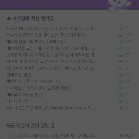
🔥 시선집중 핫한 인기글
Korea University 수학, 컴퓨터과학 이학사, UC Berkeley 산업공학 대학원 공학박사가 되는 것은 쉽지 않겠죠?
11
외부에서 괜찮은 랩을 알아보는 방법 (장문주의)
276
대학원 월급 정리해준다 (공대 기준)
275
대학원생들 교수에게 가스라이팅 당한 것은 이해가 갑니다. 안타깝네요.
120
소재분야 석박사 대학원생 + 물박사들이 착각하는 거
77
왜 후배가 못하는걸 교수님은 내 책임으로 돌리는걸까요?
7
SSH 박사과정을 그만두고 지방대 박사로 옮기면 교수의 꿈은 끝일까요?
9
편애 하는 방법
17
랩홈피에 다들 본인 사진 올리냐
13
이사이트가 처음엔 정말 도움많이됐는데
16
역대급 대학원생 빌런
2
석사생의 고민
2
우리나라도 학구 열풍보면 Higher Doctorate 학위가 필요하다고 봅니다.
3
최근 댓글이 많이 달린 글
[무료] 2026 미국 대학원 유학 스타터팩 - 가이드북 & 합격자 컨택메일 템플릿
652