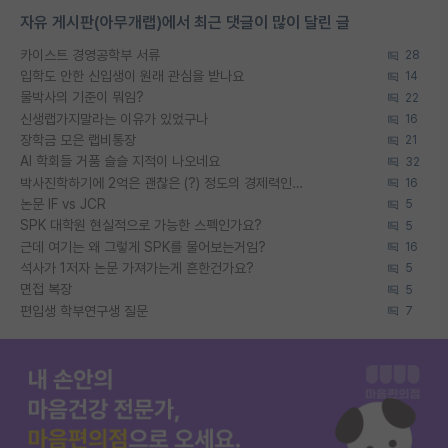
자유 게시판(아무개랩)에서 최근 댓글이 많이 달린 글
카이스트 경영공학부 서류
28
입학도 안한 신입생이 원래 관심을 받나요
14
물박사의 기준이 뭐임?
22
신생랩가지말라는 이유가 있었구나
16
장학금 모은 랩비통장
21
AI 학회들 거품 슬슬 지적이 나오네요
32
박사진학하기에 2억은 괜찮은 (?) 정도의 경제력인가요
16
논문 IF vs JCR
5
SPK 대학원 현실적으로 가능한 스펙인가요?
5
근데 여기는 왜 그렇게 SPK를 물어보는거임?
16
석사가 1저자 논문 가져가는게 흔한건가요?
5
면접 복장
5
편입생 학부연구생 질문
7