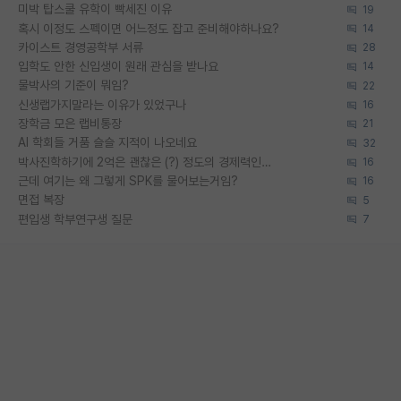
미박 탑스쿨 유학이 빡세진 이유
19
혹시 이정도 스펙이면 어느정도 잡고 준비해야하나요?
14
카이스트 경영공학부 서류
28
입학도 안한 신입생이 원래 관심을 받나요
14
물박사의 기준이 뭐임?
22
신생랩가지말라는 이유가 있었구나
16
장학금 모은 랩비통장
21
AI 학회들 거품 슬슬 지적이 나오네요
32
박사진학하기에 2억은 괜찮은 (?) 정도의 경제력인가요
16
근데 여기는 왜 그렇게 SPK를 물어보는거임?
16
면접 복장
5
편입생 학부연구생 질문
7