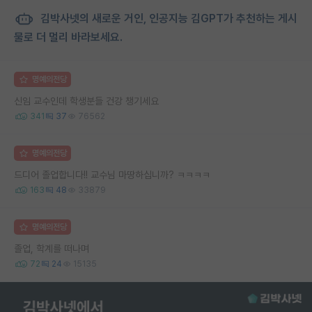
김박사넷의 새로운 거인, 인공지능 김GPT가 추천하는 게시
물로 더 멀리 바라보세요.
명예의전당
신임 교수인데 학생분들 건강 챙기세요
341
37
76562
명예의전당
드디어 졸업합니다!! 교수님 마땅하십니까? ㅋㅋㅋㅋ
163
48
33879
명예의전당
졸업, 학계를 떠나며
72
24
15135