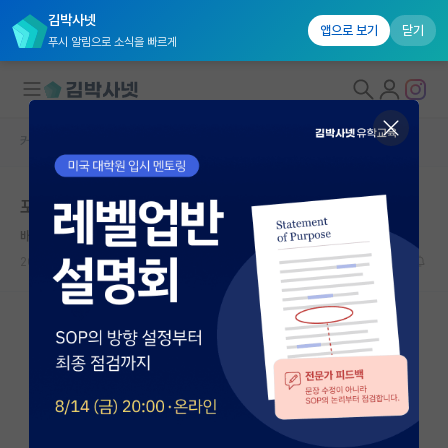
김박사넷
앱으로 보기
닫기
푸시 알림으로 소식을 빠르게
커뮤니티 홈
자유 게시판(아무개랩)
대학원생 모집
포닥 해보셨거나 하려는 분들은
국내대학원 정보
배고픈 어니스트 헤밍웨이
연구실&오픈랩
2021.10.20
14
4216
커뮤니티
커뮤니티 홈
전체글보기
베스트 게시판
IF 명예의전당