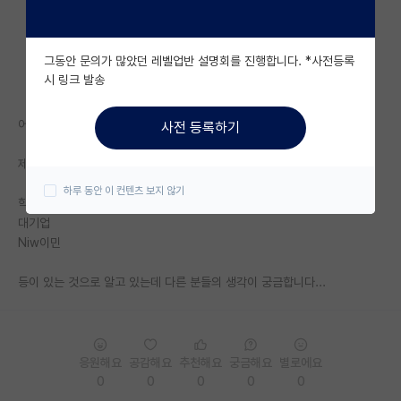
자유 게시판(아무개랩)
그동안 문의가 많았던 레벨업반 설명회를 진행합니다. *사전등록
미국 유학 게시판
시 링크 발송
미국 대학원 합격 후기 게시판
어떤 생각으로 포닥을 고려하게 되셨나요?
사전 등록하기
대학원생 모집 게시판
제가 아는 바로는
대학원 합격 후기 게시판
하루 동안 이 컨텐츠 보지 않기
학계(교수,정출연, 또 있나?)
연구실(PI) 홍보 게시판
대기업
Niw이민
석박사 채용 정보 게시판
등이 있는 것으로 알고 있는데 다른 분들의 생각이 궁금합니다...
임용 정보 게시판
학부 인턴 게시판
취업 게시판
응원해요
공감해요
추천해요
궁금해요
별로에요
0
0
0
0
0
임용 후기 게시판