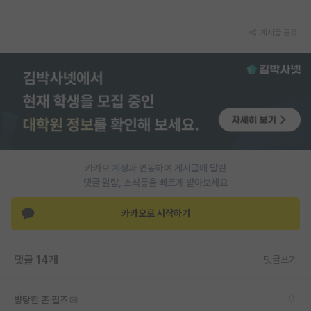
PI 전용 게시판
게시글 공유
인문사회 계열 게시판
특수/전문대학원 게시판
반도체/AI 게시판
장학금/장학생 게시판
학술 정보 게시판
카카오 계정과 연동하여 게시글에 달린
댓글 알람, 소식등을 빠르게 받아보세요
홍보 게시판
카카오로 시작하기
커리어
유학교육
댓글 14개
댓글쓰기
이벤트
반도체 아카데미
방탕한 존 필즈