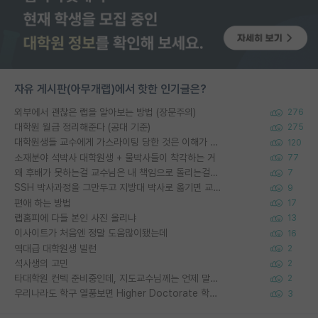
자유 게시판(아무개랩)에서 핫한 인기글은?
외부에서 괜찮은 랩을 알아보는 방법 (장문주의)
276
대학원 월급 정리해준다 (공대 기준)
275
대학원생들 교수에게 가스라이팅 당한 것은 이해가 갑니다. 안타깝네요.
120
소재분야 석박사 대학원생 + 물박사들이 착각하는 거
77
왜 후배가 못하는걸 교수님은 내 책임으로 돌리는걸까요?
7
SSH 박사과정을 그만두고 지방대 박사로 옮기면 교수의 꿈은 끝일까요?
9
편애 하는 방법
17
랩홈피에 다들 본인 사진 올리냐
13
이사이트가 처음엔 정말 도움많이됐는데
16
역대급 대학원생 빌런
2
석사생의 고민
2
타대학원 컨텍 준비중인데, 지도교수님께는 언제 말씀드려야 할까요?
2
우리나라도 학구 열풍보면 Higher Doctorate 학위가 필요하다고 봅니다.
3