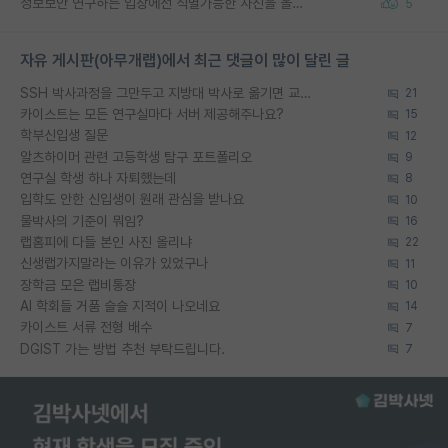
정보보안 연구하는 입장에선 식별가능한 사진을 올리는건 비추이긴함
5
자유 게시판(아무개랩)에서 최근 댓글이 많이 달린 글
SSH 박사과정을 그만두고 지방대 박사로 옮기면 교수의 꿈은 끝일까요?
21
카이스트는 모든 연구실마다 서버 제공해주나요?
15
학부신입생 질문
12
알츠하이머 관련 고등학생 탐구 포트폴리오
9
연구실 학생 하나 자퇴했는데
8
입학도 안한 신입생이 원래 관심을 받나요
10
물박사의 기준이 뭐임?
16
랩홈피에 다들 본인 사진 올리냐
22
신생랩가지말라는 이유가 있었구나
11
장학금 모은 랩비통장
10
AI 학회들 거품 슬슬 지적이 나오네요
14
카이스트 서류 전형 배수
7
DGIST 가는 방법 추천 부탁드립니다.
7