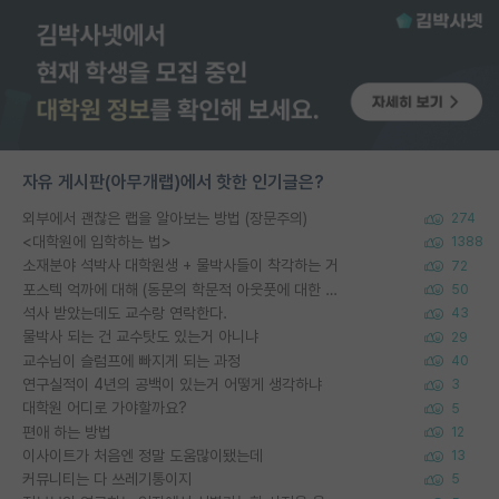
자유 게시판(아무개랩)에서 핫한 인기글은?
외부에서 괜찮은 랩을 알아보는 방법 (장문주의)
274
<대학원에 입학하는 법>
1388
소재분야 석박사 대학원생 + 물박사들이 착각하는 거
72
포스텍 억까에 대해 (동문의 학문적 아웃풋에 대한 반박)
50
석사 받았는데도 교수랑 연락한다.
43
물박사 되는 건 교수탓도 있는거 아니냐
29
교수님이 슬럼프에 빠지게 되는 과정
40
연구실적이 4년의 공백이 있는거 어떻게 생각하냐
3
대학원 어디로 가야할까요?
5
편애 하는 방법
12
이사이트가 처음엔 정말 도움많이됐는데
13
커뮤니티는 다 쓰레기통이지
5