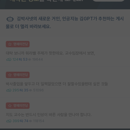
김박사넷의 새로운 거인, 인공지능 김GPT가 추천하는 게시
물로 더 멀리 바라보세요.
명예의전당
대략 보니까 워라밸 주제가 핫한데요. 교수입장에서 보면,
124
53
19644
명예의전당
박사졸업을 앞두고 더 일찍알았으면 더 잘할수있을텐데 싶은 것들
295
35
51096
명예의전당
지도 교수는 반드시 인성이 바른 사람을 만나야 합니다.
399
74
118154