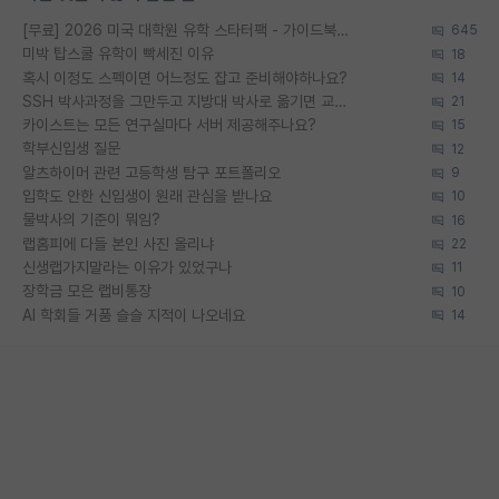
[무료] 2026 미국 대학원 유학 스타터팩 - 가이드북 & 합격자 컨택메일 템플릿
645
미박 탑스쿨 유학이 빡세진 이유
18
혹시 이정도 스펙이면 어느정도 잡고 준비해야하나요?
14
SSH 박사과정을 그만두고 지방대 박사로 옮기면 교수의 꿈은 끝일까요?
21
카이스트는 모든 연구실마다 서버 제공해주나요?
15
학부신입생 질문
12
알츠하이머 관련 고등학생 탐구 포트폴리오
9
입학도 안한 신입생이 원래 관심을 받나요
10
물박사의 기준이 뭐임?
16
랩홈피에 다들 본인 사진 올리냐
22
신생랩가지말라는 이유가 있었구나
11
장학금 모은 랩비통장
10
AI 학회들 거품 슬슬 지적이 나오네요
14