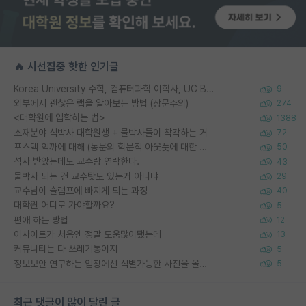
🔥 시선집중 핫한 인기글
Korea University 수학, 컴퓨터과학 이학사, UC Berkeley 산업공학 대학원 공학박사가 되는 것은 쉽지 않겠죠?
9
외부에서 괜찮은 랩을 알아보는 방법 (장문주의)
274
<대학원에 입학하는 법>
1388
소재분야 석박사 대학원생 + 물박사들이 착각하는 거
72
포스텍 억까에 대해 (동문의 학문적 아웃풋에 대한 반박)
50
석사 받았는데도 교수랑 연락한다.
43
물박사 되는 건 교수탓도 있는거 아니냐
29
교수님이 슬럼프에 빠지게 되는 과정
40
대학원 어디로 가야할까요?
5
편애 하는 방법
12
이사이트가 처음엔 정말 도움많이됐는데
13
커뮤니티는 다 쓰레기통이지
5
정보보안 연구하는 입장에선 식별가능한 사진을 올리는건 비추이긴함
5
최근 댓글이 많이 달린 글