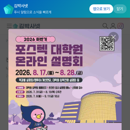
김박사넷
앱으로 보기
닫기
푸시 알림으로 소식을 빠르게
커뮤니티 홈
자유 게시판(아무개랩)
대학원생 모집
전기전자공학분야
국내대학원 정보
낙천적인 비트겐슈타인
연구실&오픈랩
2021.10.12
1
1639
커뮤니티
커뮤니티 홈
전체글보기
베스트 게시판
IF 명예의전당