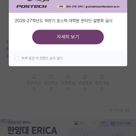
자유 게시판(아무개랩)
2026-27학년도 하반기 포스텍 대학원 온라인 설명회 실시
미국 유학 게시판
미국 대학원 합격 후기 게시판
자세히 보기
연세대학교 전기전자공학과 홈페이지를 보던 중
대학원생 모집 게시판
IBS(Intelligent & Biomedical system) 이런 식으로 지능시스템과 의료
공학이 한 군데로 묶여있던데 왜 이렇게 해놨을까요?
하루 동안 이 컨텐츠 보지 않기
대학원 합격 후기 게시판
연구실(PI) 홍보 게시판
응원해요
공감해요
추천해요
궁금해요
별로에요
석박사 채용 정보 게시판
0
0
0
0
0
임용 정보 게시판
학부 인턴 게시판
게시글 공유
취업 게시판
임용 후기 게시판