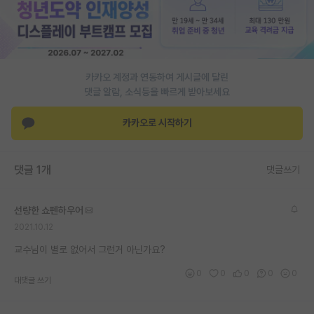
PI 전용 게시판
인문사회 계열 게시판
카카오 계정과 연동하여 게시글에 달린
특수/전문대학원 게시판
댓글 알람, 소식등을 빠르게 받아보세요
반도체/AI 게시판
카카오로 시작하기
장학금/장학생 게시판
학술 정보 게시판
댓글 1개
댓글쓰기
홍보 게시판
선량한 쇼펜하우어
커리어
2021.10.12
유학교육
교수님이 별로 없어서 그런거 아닌가요?
이벤트
0
0
0
0
0
대댓글 쓰기
반도체 아카데미