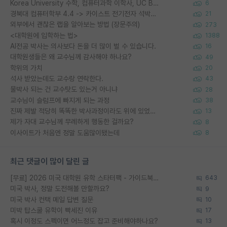
Korea University 수학, 컴퓨터과학 이학사, UC Berkeley 산업공학 대학원 공학박사가 되는 것은 쉽지 않겠죠?
6
경북대 컴퓨터학부 4.4 -> 카이스트 전기전자 석박사통합과정 합격
21
외부에서 괜찮은 랩을 알아보는 방법 (장문주의)
273
<대학원에 입학하는 법>
1388
AI전공 박사는 의사보다 돈을 더 많이 벌 수 있습니다.
16
대학원생들은 왜 교수님께 감사해야 하나요?
49
학위의 가치
20
석사 받았는데도 교수랑 연락한다.
43
물박사 되는 건 교수탓도 있는거 아니냐
28
교수님이 슬럼프에 빠지게 되는 과정
38
진짜 제발 적당히 똑똑한 박사과정이라도 위에 있었으면..
13
제가 자대 교수님께 무례하게 행동한 걸까요?
8
이사이트가 처음엔 정말 도움많이됐는데
8
최근 댓글이 많이 달린 글
[무료] 2026 미국 대학원 유학 스타터팩 - 가이드북 & 합격자 컨택메일 템플릿
643
미국 박사, 정말 도전해볼 만할까요?
9
미국 박사 컨택 메일 답변 질문
10
미박 탑스쿨 유학이 빡세진 이유
17
혹시 이정도 스펙이면 어느정도 잡고 준비해야하나요?
13