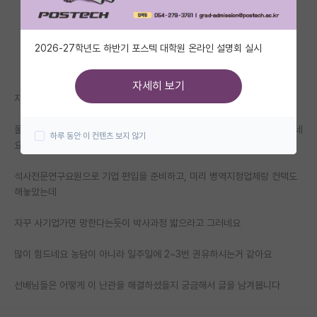
자유 게시판(아무개랩)
2026-27학년도 하반기 포스텍 대학원 온라인 설명회 실시
미국 유학 게시판
미국 대학원 합격 후기 게시판
자세히 보기
지도교수님이 사업을 많이 따시는 분입니다
대학원생 모집 게시판
올해 이후로 연구생들이 많이 줄어들 예정이라 자꾸 저에게 박사를 권유하네
하루 동안 이 컨텐츠 보지 않기
대학원 합격 후기 게시판
요
연구실(PI) 홍보 게시판
석사전문연구요원으로 기업 편입을 준비하고, 미리 병역지정업체랑 컨택도
해놓았는데
석박사 채용 정보 게시판
자꾸 사기업가면 망한다는듯이 박사과정 밟으라고 그러네요
임용 정보 게시판
학부 인턴 게시판
많이 힘드네요 농담이 아니라 일주일에 2~3번 권유하시는거 같아요
취업 게시판
선배님들은 어떻게 이 난관을 해결하셨을지 궁금해서 글을 남겨봅니다
임용 후기 게시판