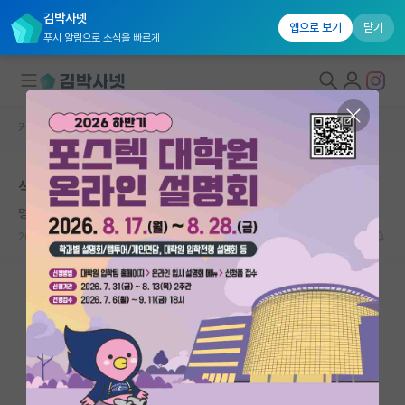
김박사넷
앱으로 보기
닫기
푸시 알림으로 소식을 빠르게
커뮤니티 홈
자유 게시판(아무개랩)
대학원생 모집
석사 4학기의 푸념
국내대학원 정보
명석한 공자
연구실&오픈랩
2021.09.09
9
4154
커뮤니티
커뮤니티 홈
전체글보기
베스트 게시판
IF 명예의전당