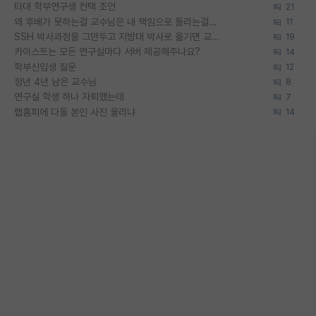
타대 학부연구생 컨택 조언
21
왜 후배가 못하는걸 교수님은 내 책임으로 돌리는걸까요?
11
SSH 박사과정을 그만두고 지방대 박사로 옮기면 교수의 꿈은 끝일까요?
19
카이스트는 모든 연구실마다 서버 제공해주나요?
14
학부신입생 질문
12
정년 4년 남은 교수님
8
연구실 학생 하나 자퇴했는데
7
랩홈피에 다들 본인 사진 올리냐
14