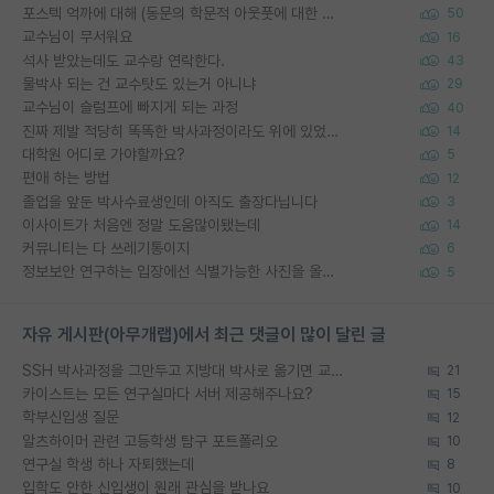
포스텍 억까에 대해 (동문의 학문적 아웃풋에 대한 반박)
50
교수님이 무서워요
16
석사 받았는데도 교수랑 연락한다.
43
물박사 되는 건 교수탓도 있는거 아니냐
29
교수님이 슬럼프에 빠지게 되는 과정
40
진짜 제발 적당히 똑똑한 박사과정이라도 위에 있었으면..
14
대학원 어디로 가야할까요?
5
편애 하는 방법
12
졸업을 앞둔 박사수료생인데 아직도 출장다닙니다
3
이사이트가 처음엔 정말 도움많이됐는데
14
커뮤니티는 다 쓰레기통이지
6
정보보안 연구하는 입장에선 식별가능한 사진을 올리는건 비추이긴함
5
자유 게시판(아무개랩)에서 최근 댓글이 많이 달린 글
SSH 박사과정을 그만두고 지방대 박사로 옮기면 교수의 꿈은 끝일까요?
21
카이스트는 모든 연구실마다 서버 제공해주나요?
15
학부신입생 질문
12
알츠하이머 관련 고등학생 탐구 포트폴리오
10
연구실 학생 하나 자퇴했는데
8
입학도 안한 신입생이 원래 관심을 받나요
10