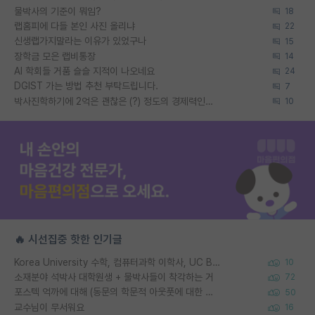
물박사의 기준이 뭐임?
18
랩홈피에 다들 본인 사진 올리냐
22
신생랩가지말라는 이유가 있었구나
15
장학금 모은 랩비통장
14
AI 학회들 거품 슬슬 지적이 나오네요
24
DGIST 가는 방법 추천 부탁드립니다.
7
박사진학하기에 2억은 괜찮은 (?) 정도의 경제력인가요
10
🔥 시선집중 핫한 인기글
Korea University 수학, 컴퓨터과학 이학사, UC Berkeley 산업공학 대학원 공학박사가 되는 것은 쉽지 않겠죠?
10
소재분야 석박사 대학원생 + 물박사들이 착각하는 거
72
포스텍 억까에 대해 (동문의 학문적 아웃풋에 대한 반박)
50
교수님이 무서워요
16