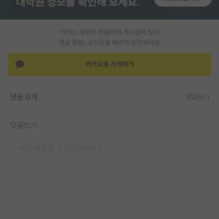
PI 전용 게시판
카카오 계정과 연동하여 게시글에 달린
인문사회 계열 게시판
댓글 알람, 소식등을 빠르게 받아보세요
특수/전문대학원 게시판
카카오로 시작하기
반도체/AI 게시판
장학금/장학생 게시판
댓글 0개
댓글쓰기
학술 정보 게시판
댓글쓰기
홍보 게시판
커리어
유학교육
이벤트
반도체 아카데미