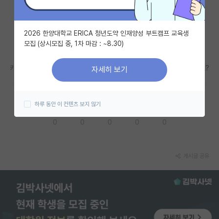
자유 게시판(아무개랩)
2026 한양대학교 ERICA 청년도약 인재양성 부트캠프 교육생
미국 유학 게시판
모집 (상시모집 중, 1차 마감 : ~8.30)
미국 대학원 합격 후기 게시판
카이스트 문화기술대학원에 관심이있는데 관련정보도 부탁드릴수있을까요?
자세히 보기
대학원생 모집 게시판
대학원 합격 후기 게시판
하루 동안 이 컨텐츠 보지 않기
응원해요
공감해요
추천해요
궁금해요
별로에요
연구실(PI) 홍보 게시판
0
0
0
0
0
석박사 채용 정보 게시판
임용 정보 게시판
게시글 공유
학부 인턴 게시판
취업 게시판
임용 후기 게시판