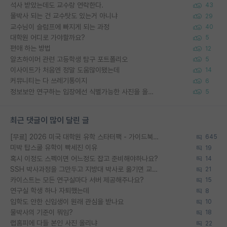
석사 받았는데도 교수랑 연락한다.
43
물박사 되는 건 교수탓도 있는거 아니냐
29
교수님이 슬럼프에 빠지게 되는 과정
40
대학원 어디로 가야할까요?
5
편애 하는 방법
12
알츠하이머 관련 고등학생 탐구 포트폴리오
5
이사이트가 처음엔 정말 도움많이됐는데
14
커뮤니티는 다 쓰레기통이지
6
정보보안 연구하는 입장에선 식별가능한 사진을 올리는건 비추이긴함
5
최근 댓글이 많이 달린 글
[무료] 2026 미국 대학원 유학 스타터팩 - 가이드북 & 합격자 컨택메일 템플릿
645
미박 탑스쿨 유학이 빡세진 이유
19
혹시 이정도 스펙이면 어느정도 잡고 준비해야하나요?
14
SSH 박사과정을 그만두고 지방대 박사로 옮기면 교수의 꿈은 끝일까요?
21
카이스트는 모든 연구실마다 서버 제공해주나요?
15
연구실 학생 하나 자퇴했는데
8
입학도 안한 신입생이 원래 관심을 받나요
10
물박사의 기준이 뭐임?
18
랩홈피에 다들 본인 사진 올리냐
22