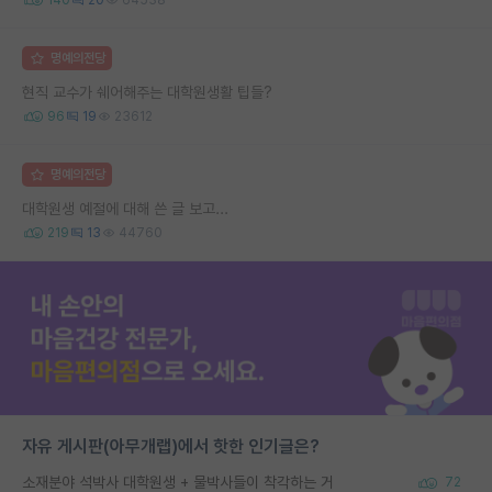
명예의전당
현직 교수가 쉐어해주는 대학원생활 팁들?
96
19
23612
명예의전당
대학원생 예절에 대해 쓴 글 보고...
219
13
44760
자유 게시판(아무개랩)에서 핫한 인기글은?
소재분야 석박사 대학원생 + 물박사들이 착각하는 거
72