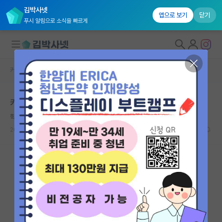
김박사넷
앱으로 보기
닫기
푸시 알림으로 소식을 빠르게
커뮤니티 홈
자유 게시판(아무개랩)
대학원생 모집
카이스트 문화기술대학원
국내대학원 정보
학생
*
연구실&오픈랩
2018.02.10
0
5770
커뮤니티
커뮤니티 홈
전체글보기
베스트 게시판
IF 명예의전당