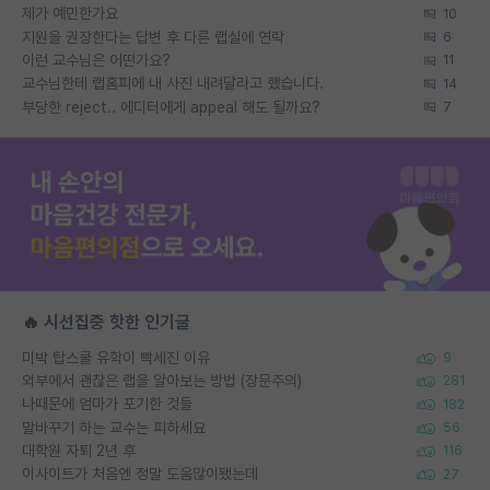
제가 예민한가요
10
지원을 권장한다는 답변 후 다른 랩실에 연락
6
이런 교수님은 어떤가요?
11
교수님한테 랩홈피에 내 사진 내려달라고 했습니다.
14
부당한 reject.. 에디터에게 appeal 해도 될까요?
7
🔥 시선집중 핫한 인기글
미박 탑스쿨 유학이 빡세진 이유
9
외부에서 괜찮은 랩을 알아보는 방법 (장문주의)
281
나때문에 엄마가 포기한 것들
182
말바꾸기 하는 교수는 피하세요
56
대학원 자퇴 2년 후
116
이사이트가 처음엔 정말 도움많이됐는데
27