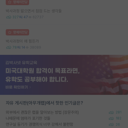
명예의전당
박사과정 밟으면서 점점 드는 생각들
327
47
62737
명예의전당
박사과정이 왜 힘든가
78
14
38089
자유 게시판(아무개랩)에서 핫한 인기글은?
외부에서 괜찮은 랩을 알아보는 방법 (장문주의)
281
나때문에 엄마가 포기한 것들
182
연구실 동기가 경쟁의식 너무 강해서 불편함
26