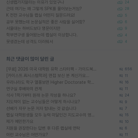
신생랩가지말라는 이유가 있었구나
24
근데 여기는 왜 그렇게 SPK를 물어보는거임?
28
K 전전 교수님들 랩실 어떤지 질문드려요!
5
공부 못했는데 논문실적은 좋은 사람을 싫어함?
6
서울대는 하버드보다 명문이지만
9
학부연구생 들어왔는데 랩실이 이상합니다.
4
못생겼는데 성격도 더러워서
4
최근 댓글이 많이 달린 글
[무료] 2026 미국 대학원 유학 스타터팩 - 가이드북 & 합격자 컨택메일 템플릿
656
[카이스트 AI시스템학과] 면접 보신 분 계신가요...
11
우리나라도 학구 열풍보면 Higher Doctorate 학위가 필요하다고 봅니다.
16
연구실 후배와의 관계
11
석사 1학기부터 원래 논문 작성을 하나요?
24
지도력이 없는 교수님들은 어떻게 하시나요?
9
선배가 자꾸 논문 저자 탐내는 것 같습니다
7
랩실 대학원생들 모두 능력 미달인건 지도교수의 영향 아닌가?
15
제가 예민한가요
10
지원을 권장한다는 답변 후 다른 랩실에 연락
6
이런 교수님은 어떤가요?
11