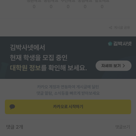
응원해요
공감해요
추천해요
궁금해요
별로에요
0
0
0
0
0
PI 전용 게시판
인문사회 계열 게시판
게시글 공유
특수/전문대학원 게시판
반도체/AI 게시판
장학금/장학생 게시판
학술 정보 게시판
홍보 게시판
카카오 계정과 연동하여 게시글에 달린
댓글 알람, 소식등을 빠르게 받아보세요
커리어
유학교육
카카오로 시작하기
이벤트
댓글 2개
댓글쓰기
반도체 아카데미