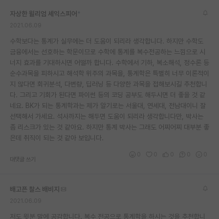
재팬라운지 🌸
자상한 윌리엄 셰익스피어
*
2021.06.09
수학보다는 통계가 실무에는 더 도움이 되리라 생각합니다. 하지만 수학도
금융에서는 선호하는 학문이므로 수학에 통계를 복수전공하는 느낌으로 시
너지 효과를 기대하시면 어떨까 합니다. 수학에서 기하, 복소해석, 정수론 등
순수과목을 피하시고 해석학 위주의 과목을, 통계학은 특별히 너무 이론적이
지 않다면 회귀분석, 다변량, 딥러닝 등 다양한 과목을 접해보시길 추천합니
다. 그리고 기회가 된다면 파이썬 등의 코딩 공부도 해두시면 더 좋을 것 같
네요. BK가 되는 통계학과는 제가 알기로는 서울대, 연세대, 전남대이니 잘
선택해서 가세요. 석사까지는 해두면 도움이 되리라 생각합니다만, 박사는
좀 리스크가 있는 것 같아요. 하지만 통계 박사는 그래도 어찌어찌 대부분 좋
은데 취직이 되는 것 같아 보입니다.
0
0
0
0
0
대댓글 쓰기
배고픈 찰스 배비지
2021.06.09
저도 윗분 말에 공감합니다. 복수 전공으로 통계학을 하시는 것을 추천합니