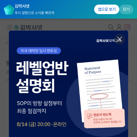
김박사넷
앱으로 보기
닫기
푸시 알림으로 소식을 빠르게
커뮤니티 홈
자유 게시판(아무개랩)
대학원생 모집
통계 대학원을 생각하는 학부생입니다.
국내대학원 정보
속편한 박경리
연구실&오픈랩
2021.06.09
2
5777
커뮤니티
커뮤니티 홈
전체글보기
베스트 게시판
IF 명예의전당