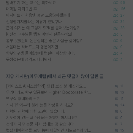
말바꾸기 하는 교수는 피하세요
56
대학원 자퇴 2년 후
116
이사이트가 처음엔 정말 도움많이됐는데
27
신생랩가지말라는 이유가 있었구나
24
근데 여기는 왜 그렇게 SPK를 물어보는거임?
28
K 전전 교수님들 랩실 어떤지 질문드려요!
5
공부 못했는데 논문실적은 좋은 사람을 싫어함?
6
서울대는 하버드보다 명문이지만
9
학부연구생 들어왔는데 랩실이 이상합니다.
4
못생겼는데 성격도 더러워서
4
자유 게시판(아무개랩)에서 최근 댓글이 많이 달린 글
[카이스트 AI시스템학과] 면접 보신 분 계신가요...
11
우리나라도 학구 열풍보면 Higher Doctorate 학위가 필요하다고 봅니다.
16
연구실 후배와의 관계
11
석사 1학기부터 원래 논문 작성을 하나요?
24
대학원 진학에 대한 고민이 있습니다.
6
지도력이 없는 교수님들은 어떻게 하시나요?
9
선배가 자꾸 논문 저자 탐내는 것 같습니다
7
랩실 대학원생들 모두 능력 미달인건 지도교수의 영향 아닌가?
15