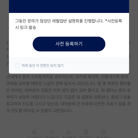
자유 게시판(아무개랩)
그동안 문의가 많았던 레벨업반 설명회를 진행합니다. *사전등록
미국 유학 게시판
시 링크 발송
미국 대학원 합격 후기 게시판
안녕하세요. 저는 수학과를 2학년까지 다녔고 현재는 군복무중입니다. 솔직
사전 등록하기
대학원생 모집 게시판
하게 취업을 위해 통계 대학원을 생각하고 있습니다. 응용수학과 금융에 관
심이 있고, 학부 지식만으론 전문성이 전혀 없을 것 같다고 느껴서 + 통계쪽
대학원 합격 후기 게시판
은 학부 취업이 어렵다고 하여 생각을 굳혀가고 있었습니다.
하루 동안 이 컨텐츠 보지 않기
연구실(PI) 홍보 게시판
군대에서 혼자 수리통계학을 공부하는데, 과거에 해석학, 선형대수학 등의
과목을 공부할 때랑은 느낌이 전혀 달라서 고민입니다. 몇 몇 부분은 흥미롭
석박사 채용 정보 게시판
긴 하지만, 대부분의 것들은 아무 생각 없이 공부 중이고, 뒷 챕터는 혼자 공
부하기 상당히 어렵다고 느낍니다. 지금은 잘 설명된 유튜브나, 블로그 등을
임용 정보 게시판
참고하여 진도를 나가고 있는데, 대학원에 간 이후에 이르한 자료가 없을 경
학부 인턴 게시판
우 진도를 따라갈 수 있을지 고민입니다.
취업 게시판
임용 후기 게시판