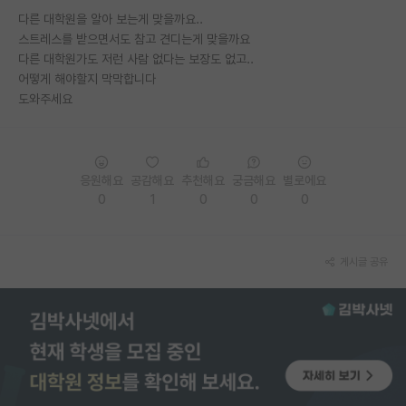
다른 대학원을 알아 보는게 맞을까요..
PI 전용 게시판
스트레스를 받으면서도 참고 견디는게 맞을까요
다른 대학원가도 저런 사람 없다는 보장도 없고..
인문사회 계열 게시판
어떻게 해야할지 막막합니다
도와주세요
특수/전문대학원 게시판
반도체/AI 게시판
장학금/장학생 게시판
응원해요
공감해요
추천해요
궁금해요
별로에요
0
1
0
0
0
학술 정보 게시판
홍보 게시판
게시글 공유
커리어
유학교육
이벤트
반도체 아카데미