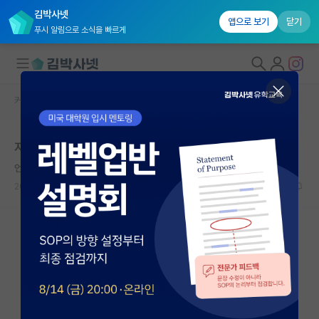
김박사넷
앱으로 보기
닫기
푸시 알림으로 소식을 빠르게
커뮤니티 홈
자유 게시판(아무개랩)
대학원생 모집
자퇴할지말지 고민입니다..
국내대학원 정보
언짢은 앨런 튜링
연구실&오픈랩
2021.05.19
8
3994
커뮤니티
커뮤니티 홈
전체글보기
베스트 게시판
IF 명예의전당