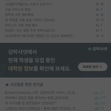
신생랩가지말라는 이유가 있었구나
16
오늘 카이스트 발표
6
장학금 모은 랩비통장
18
AI 학회들 거품 슬슬 지적이 나오네요
27
카이스트 서류 전형 배수
7
DGIST 가는 방법 추천 부탁드립니다.
7
박사진학하기에 2억은 괜찮은 (?) 정도의 경제력인가요
14
🔥 시선집중 핫한 인기글
Korea University 수학, 컴퓨터과학 이학사, UC Berkeley 산업공학 대학원 공학박사가 되는 것은 쉽지 않겠죠?
10
외부에서 괜찮은 랩을 알아보는 방법 (장문주의)
275
내 석사생활 참 많은일들이 있엇네요^^
212
소재분야 석박사 대학원생 + 물박사들이 착각하는 거
74