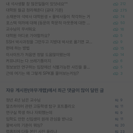
내 석사생활 참 많은일들이 있엇네요^^
212
대학원 월급 정리해준다 (공대 기준)
275
소재분야 석박사 대학원생 + 물박사들이 착각하는 거
74
포스텍 억까에 대해 (동문의 학문적 아웃풋에 대한 반박)
50
교수님이 무서워요
16
대학원 어디로 가야할까요?
5
SSH 박사과정을 그만두고 지방대 박사로 옮기면 교수의 꿈은 끝일까요?
9
편애 하는 방법
15
이사이트가 처음엔 정말 도움많이됐는데
14
커뮤니티는 다 쓰레기통이지
6
정보보안 연구하는 입장에선 식별가능한 사진을 올리는건 비추이긴함
5
근데 여기는 왜 그렇게 SPK를 물어보는거임?
3
자유 게시판(아무개랩)에서 최근 댓글이 많이 달린 글
정년 4년 남은 교수님
9
알츠하이머 관련 고등학생 탐구 포트폴리오
11
연구실 학생 하나 자퇴했는데
9
입학도 안한 신입생이 원래 관심을 받나요
11
물박사의 기준이 뭐임?
20
랩홈피에 다들 본인 사진 올리냐
23