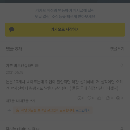
재팬라운지 🌸
카카오 계정과 연동하여 게시글에 달린
댓글 알람, 소식등을 빠르게 받아보세요
카카오로 시작하기
댓글 8개
댓글쓰기
기쁜 비트겐슈타인
2021.05.19
논문 10개나 박아주는데 취업이 잘안되면 약간 신기하네. 저 실적이면 오히
려 박사진학때 뽕뽑고도 남을거같긴한데.( 물론 국내 허접저널 아니겠지)
0
0
1
0
0
대댓글 1개
대댓글 쓰기
해당 댓글을 보려면 로그인이 필요합니다.
로그인하기
달리는 데이비드 흄