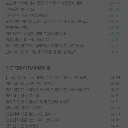
포스텍 억까에 대해 (동문의 학문적 아웃풋에 대한 반박)
50
교수님이 무서워요
16
대학원 어디로 가야할까요?
5
SSH 박사과정을 그만두고 지방대 박사로 옮기면 교수의 꿈은 끝일까요?
9
편애 하는 방법
15
이사이트가 처음엔 정말 도움많이됐는데
14
커뮤니티는 다 쓰레기통이지
6
정보보안 연구하는 입장에선 식별가능한 사진을 올리는건 비추이긴함
5
근데 여기는 왜 그렇게 SPK를 물어보는거임?
3
최근 댓글이 많이 달린 글
[무료] 2026 미국 대학원 유학 스타터팩 - 가이드북 & 합격자 컨택메일 템플릿
647
미박 탑스쿨 유학이 빡세진 이유
19
혹시 이정도 스펙이면 어느정도 잡고 준비해야하나요?
14
정년 4년 남은 교수님
9
입학도 안한 신입생이 원래 관심을 받나요
11
물박사의 기준이 뭐임?
20
랩홈피에 다들 본인 사진 올리냐
23
신생랩가지말라는 이유가 있었구나
16
장학금 모은 랩비통장
18