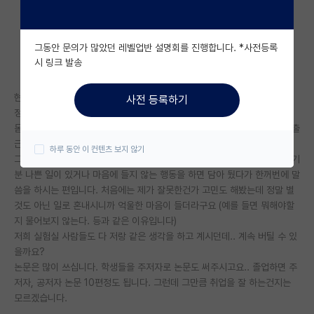
자유 게시판(아무개랩)
그동안 문의가 많았던 레벨업반 설명회를 진행합니다. *사전등록
미국 유학 게시판
시 링크 발송
미국 대학원 합격 후기 게시판
현재 정출연에서 학연과정(석사과정)으로 있는 석사 1학기차 학생입니다.
사전 등록하기
대학원생 모집 게시판
정출연이라 일이 많은건 이해합니다..
몸이 힘든건 언제든 할 수 있다고 생각했고 매일 야근에 주말도 쉬지 않고 출
대학원 합격 후기 게시판
근합니다.
하루 동안 이 컨텐츠 보지 않기
그런데 제 지도박사님이 실험적인 면에서는 화를 내지 않으시는데 본인이 기
연구실(PI) 홍보 게시판
분 나쁜 일이 있거나 마음에 들지 않는 행동을 하면 담아 뒀다가 한꺼번에 말
씀을 하시는 편입니다. 처음에는 제가 잘못한건가 고민도 해봤는데 정말 별
석박사 채용 정보 게시판
것도 아닌 일로 혼내시니까 억울한 마음이 들더라구요 (예를 들면 뭐해야할
지 물어보지 않는다. 등과 같은 이유입니다)
임용 정보 게시판
저희 실험실 사람들도 다 저랑 같은 생각을 하고 계시던데.. 계속 버틸 수 있
학부 인턴 게시판
을까요?
논문은 많이 쓰십니다. 학생들을 주저자로 논문도 써주시고요.. 졸업하면 주
취업 게시판
저자, 공저자 논문 10편정도 됩니다. 그런데 그만큼 취업을 잘 하는건지는
모르겠습니다.
임용 후기 게시판