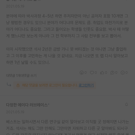
2021.05.19
분야에 따라 박사과정 4~5년 하면 주저자만이 아닌 공저자 포함 10개면 그
냥 평범한 경우도 있으니 분야가 어디냐의 문제도 큼. 취업도 마찬가지로 분
야가 어디냐도 중요함. 그리고 들어오는 학생들 인풋도 중요함. 박사 때 어떻
게 했느냐만 보는게 아니라 그 전 학부까지 그 사람 전부를 보고 뽑아서.
이미 시작했으면 석사 2년은 금방 가니 못 버티겠는 것 아니면 그냥 졸업하
고 그 이후를 고민하는 게 나을 것 같네요. 지금 나오면 또 랩 다시 알아보고
하면 1년 날릴 수도 있으니.
0
0
0
0
0
대댓글 1개
대댓글 쓰기
해당 댓글을 보려면 로그인이 필요합니다.
로그인하기
다정한 에이다 러브레이스
*
2021.05.19
베스트는 일하시면서 다른 연구실 같이 알아보고 이직할 곳 정해지면 나가는
거죠. 석사는 해도 그만 안해도 그만이면 자퇴하고 다른 곳 알아봐도 되시구
요. 도의 같은걸 따지시지 않는다면 거기서 얻을거 얻고 실적만 쌓은 후에 옮