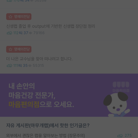
176
34
56268
명예의전당
신생랩 졸업 후 output에 기반한 신생랩 장단점 정리
112
37
79166
명예의전당
더 나은 교수님을 찾아 떠나려고 합니다.
111
35
55315
자유 게시판(아무개랩)에서 핫한 인기글은?
외부에서 괜찮은 랩을 알아보는 방법 (장문주의)
275