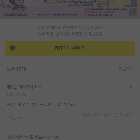
PI 전용 게시판
인문사회 계열 게시판
카카오 계정과 연동하여 게시글에 달린
댓글 알람, 소식등을 빠르게 받아보세요
특수/전문대학원 게시판
반도체/AI 게시판
카카오로 시작하기
장학금/장학생 게시판
댓글 13개
댓글쓰기
학술 정보 게시판
홍보 게시판
재밌는 라이프니츠
2021.05.06
커리어
구술이랑 인성 둘다 동일한 메일 받나요??
유학교육
0
0
0
0
0
대댓글 쓰기
이벤트
반도체 아카데미
염세적인 빌헬름 뢴트겐
작성자