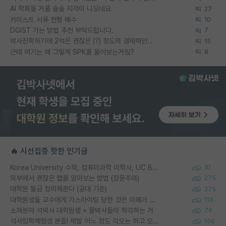
AI 학회들 거품 슬슬 지적이 나오네요
27
카이스트 서류 전형 배수
10
DGIST 가는 방법 추천 부탁드립니다.
7
박사진학하기에 2억은 괜찮은 (?) 정도의 경제력인가요
15
근데 여기는 왜 그렇게 SPK를 물어보는거임?
8
🔥 시선집중 핫한 인기글
Korea University 수학, 컴퓨터과학 이학사, UC Berkeley 산업공학 대학원 공학박사가 되는 것은 쉽지 않겠죠?
10
외부에서 괜찮은 랩을 알아보는 방법 (장문주의)
275
대학원 월급 정리해준다 (공대 기준)
275
대학원생들 교수에게 가스라이팅 당한 것은 이해가 갑니다. 안타깝네요.
119
소재분야 석박사 대학원생 + 물박사들이 착각하는 거
76
석사입학예정생 분들! 제발 어느 정도 각오는 하고 오세요.
156