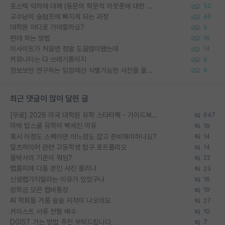
포스텍 억까에 대해 (동문의 학문적 아웃풋에 대한 반박)
50
교수님이 슬럼프에 빠지게 되는 과정
40
대학원 어디로 가야할까요?
5
편애 하는 방법
16
이사이트가 처음엔 정말 도움많이됐는데
14
커뮤니티는 다 쓰레기통이지
6
정보보안 연구하는 입장에선 식별가능한 사진을 올리는건 비추이긴함
6
최근 댓글이 많이 달린 글
[무료] 2026 미국 대학원 유학 스타터팩 - 가이드북 & 합격자 컨택메일 템플릿
647
미박 탑스쿨 유학이 빡세진 이유
19
혹시 이정도 스펙이면 어느정도 잡고 준비해야하나요?
14
알츠하이머 관련 고등학생 탐구 포트폴리오
14
물박사의 기준이 뭐임?
22
랩홈피에 다들 본인 사진 올리냐
23
신생랩가지말라는 이유가 있었구나
16
장학금 모은 랩비통장
19
AI 학회들 거품 슬슬 지적이 나오네요
27
카이스트 서류 전형 배수
10
DGIST 가는 방법 추천 부탁드립니다.
7