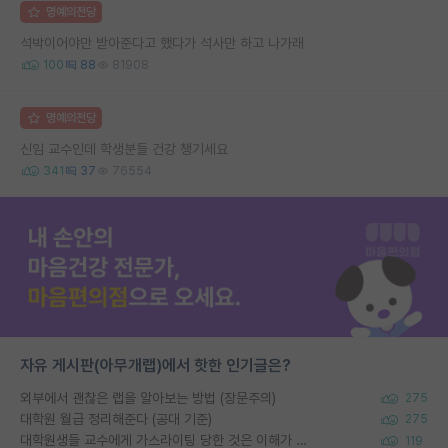
명예의전당
석박이어야만 받아준다고 했다가 석사만 하고 나가래
100
88
81908
명예의전당
신임 교수인데 학생분들 건강 챙기세요
341
37
76554
자유 게시판(아무개랩)에서 핫한 인기글은?
외부에서 괜찮은 랩을 알아보는 방법 (장문주의)
275
대학원 월급 정리해준다 (공대 기준)
275
대학원생들 교수에게 가스라이팅 당한 것은 이해가 갑니다. 안타깝네요.
119