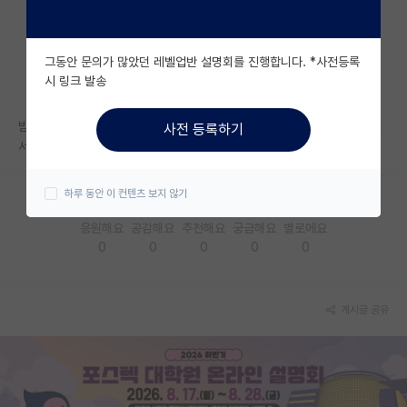
자유 게시판(아무개랩)
그동안 문의가 많았던 레벨업반 설명회를 진행합니다. *사전등록
미국 유학 게시판
시 링크 발송
미국 대학원 합격 후기 게시판
받은 메일을 봐선 전부 동일하게 심층면접인 거 같아서 올해는 바뀌었나 해
사전 등록하기
대학원생 모집 게시판
서요
대학원 합격 후기 게시판
하루 동안 이 컨텐츠 보지 않기
연구실(PI) 홍보 게시판
응원해요
공감해요
추천해요
궁금해요
별로에요
0
0
0
0
0
석박사 채용 정보 게시판
임용 정보 게시판
게시글 공유
학부 인턴 게시판
취업 게시판
임용 후기 게시판