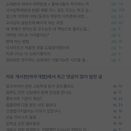
소재분야 석박사 대학원생 + 물박사들이 착각하는 거
76
석사입학예정생 분들! 제발 어느 정도 각오는 하고 오세요.
156
포스텍 억까에 대해 (동문의 학문적 아웃풋에 대한 반박)
50
교수님이 슬럼프에 빠지게 되는 과정
40
왜 후배가 못하는걸 교수님은 내 책임으로 돌리는걸까요?
6
대학원 어디로 가야할까요?
5
편애 하는 방법
16
이사이트가 처음엔 정말 도움많이됐는데
14
커뮤니티는 다 쓰레기통이지
6
정보보안 연구하는 입장에선 식별가능한 사진을 올리는건 비추이긴함
6
자유 게시판(아무개랩)에서 최근 댓글이 많이 달린 글
알츠하이머 관련 고등학생 탐구 포트폴리오
14
입학도 안한 신입생이 원래 관심을 받나요
11
물박사의 기준이 뭐임?
22
랩홈피에 다들 본인 사진 올리냐
23
신생랩가지말라는 이유가 있었구나
16
오늘 카이스트 발표
6
장학금 모은 랩비통장
19
석박사 과정 합격하고, 컨택했던교수님이 연락이 안됩니다...
7