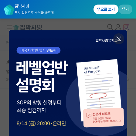
김박사넷
앱으로 보기
닫기
푸시 알림으로 소식을 빠르게
커뮤니티 홈
자유 게시판(아무개랩)
대학원생 모집
혹시 포스텍 전전 인성면접 뜨신 분 있나요??
국내대학원 정보
염세적인 빌헬름 뢴트겐
연구실&오픈랩
2021.05.06
13
2511
커뮤니티
커뮤니티 홈
전체글보기
베스트 게시판
IF 명예의전당