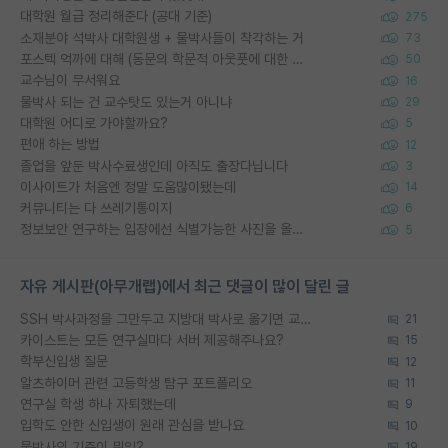
대학원 월급 정리해준다 (공대 기준)
275
소재분야 석박사 대학원생 + 물박사들이 착각하는 거
73
포스텍 억까에 대해 (동문의 학문적 아웃풋에 대한 반박)
50
교수님이 무서워요
16
물박사 되는 건 교수탓도 있는거 아니냐
29
대학원 어디로 가야할까요?
5
편애 하는 방법
12
졸업을 앞둔 박사수료생인데 아직도 출장다닙니다
3
이사이트가 처음엔 정말 도움많이됐는데
14
커뮤니티는 다 쓰레기통이지
6
정보보안 연구하는 입장에선 식별가능한 사진을 올리는건 비추이긴함
5
자유 게시판(아무개랩)에서 최근 댓글이 많이 달린 글
SSH 박사과정을 그만두고 지방대 박사로 옮기면 교수의 꿈은 끝일까요?
21
카이스트는 모든 연구실마다 서버 제공해주나요?
15
학부신입생 질문
12
알츠하이머 관련 고등학생 탐구 포트폴리오
11
연구실 학생 하나 자퇴했는데
9
입학도 안한 신입생이 원래 관심을 받나요
10
물박사의 기준이 뭐임?
19