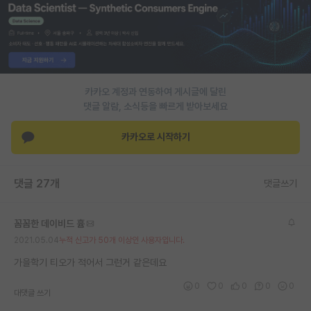
PI 전용 게시판
인문사회 계열 게시판
특수/전문대학원 게시판
카카오 계정과 연동하여 게시글에 달린
반도체/AI 게시판
댓글 알람, 소식등을 빠르게 받아보세요
장학금/장학생 게시판
카카오로 시작하기
학술 정보 게시판
댓글 27개
댓글쓰기
홍보 게시판
커리어
꼼꼼한 데이비드 흄
2021.05.04
누적 신고가 50개 이상인 사용자입니다.
유학교육
가을학기 티오가 적어서 그런거 같은데요
이벤트
0
0
0
0
0
대댓글 쓰기
반도체 아카데미