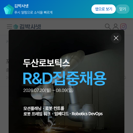
김박사넷
앱으로 보기
닫기
푸시 알림으로 소식을 빠르게
커뮤니티 홈
자유 게시판(아무개랩)
대학원생 모집
포스텍 화공 서류
국내대학원 정보
춤추는 윌리엄 켈빈
연구실&오픈랩
2021.05.04
27
5034
커뮤니티
커뮤니티 홈
전체글보기
베스트 게시판
IF 명예의전당