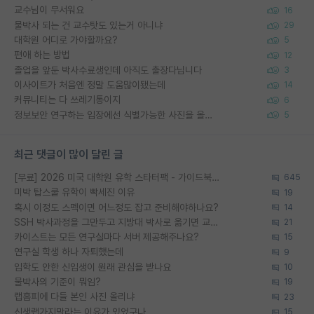
교수님이 무서워요
16
물박사 되는 건 교수탓도 있는거 아니냐
29
대학원 어디로 가야할까요?
5
편애 하는 방법
12
졸업을 앞둔 박사수료생인데 아직도 출장다닙니다
3
이사이트가 처음엔 정말 도움많이됐는데
14
커뮤니티는 다 쓰레기통이지
6
정보보안 연구하는 입장에선 식별가능한 사진을 올리는건 비추이긴함
5
최근 댓글이 많이 달린 글
[무료] 2026 미국 대학원 유학 스타터팩 - 가이드북 & 합격자 컨택메일 템플릿
645
미박 탑스쿨 유학이 빡세진 이유
19
혹시 이정도 스펙이면 어느정도 잡고 준비해야하나요?
14
SSH 박사과정을 그만두고 지방대 박사로 옮기면 교수의 꿈은 끝일까요?
21
카이스트는 모든 연구실마다 서버 제공해주나요?
15
연구실 학생 하나 자퇴했는데
9
입학도 안한 신입생이 원래 관심을 받나요
10
물박사의 기준이 뭐임?
19
랩홈피에 다들 본인 사진 올리냐
23
신생랩가지말라는 이유가 있었구나
15