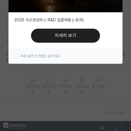
자유 게시판(아무개랩)
2026 두산로보틱스 R&D 집중채용 (~8/9)
미국 유학 게시판
미국 대학원 합격 후기 게시판
자세히 보기
작년 2차에서는 면접탈락이었는데 이번 1차에서는 서류탈락이네요...
대학원생 모집 게시판
ssh 3.96/4.5 전공 4.1/4.5 상위 18퍼센트였는데 합격하신분들은 어느정
하루 동안 이 컨텐츠 보지 않기
대학원 합격 후기 게시판
도되셨나요??
연구실(PI) 홍보 게시판
석박사 채용 정보 게시판
응원해요
공감해요
추천해요
궁금해요
별로에요
0
0
0
0
1
임용 정보 게시판
학부 인턴 게시판
게시글 공유
취업 게시판
임용 후기 게시판