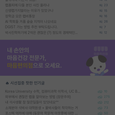
랩홈피에 다들 본인 사진 올리냐
23
신생랩가지말라는 이유가 있었구나
15
장학금 모은 랩비통장
16
AI 학회들 거품 슬슬 지적이 나오네요
26
DGIST 가는 방법 추천 부탁드립니다.
7
박사진학하기에 2억은 괜찮은 (?) 정도의 경제력인가요
12
🔥 시선집중 핫한 인기글
Korea University 수학, 컴퓨터과학 이학사, UC Berkeley 산업공학 대학원 공학박사가 되는 것은 쉽지 않겠죠?
10
외부에서 괜찮은 랩을 알아보는 방법 (장문주의)
275
내 석사생활 참 많은일들이 있엇네요^^
212
소재분야 석박사 대학원생 + 물박사들이 착각하는 거
73
포스텍 억까에 대해 (동문의 학문적 아웃풋에 대한 반박)
50