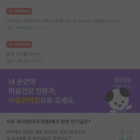
명예의전당
기다리던 저널측에서 연락이 왔습니다. 저 accept 되었습니다ㅠㅠ
174
52
67014
명예의전당
졸업, 학계를 떠나며
72
24
15101
자유 게시판(아무개랩)에서 핫한 인기글은?
외부에서 괜찮은 랩을 알아보는 방법 (장문주의)
275
내 석사생활 참 많은일들이 있엇네요^^
212