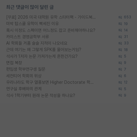
최근 댓글이 많이 달린 글
[무료] 2026 미국 대학원 유학 스타터팩 - 가이드북 & 합격자 컨택메일 템플릿
653
미박 탑스쿨 유학이 빡세진 이유
19
혹시 이정도 스펙이면 어느정도 잡고 준비해야하나요?
14
카이스트 경영공학부 서류
31
AI 학회들 거품 슬슬 지적이 나오네요
33
근데 여기는 왜 그렇게 SPK를 물어보는거임?
18
석사가 1저자 논문 가져가는게 흔한건가요?
5
면접 복장
9
편입생 학부연구생 질문
7
세컨티어 학회의 위상
6
우리나라도 학구 열풍보면 Higher Doctorate 학위가 필요하다고 봅니다.
12
연구실 후배와의 관계
5
석사 1학기부터 원래 논문 작성을 하나요?
9