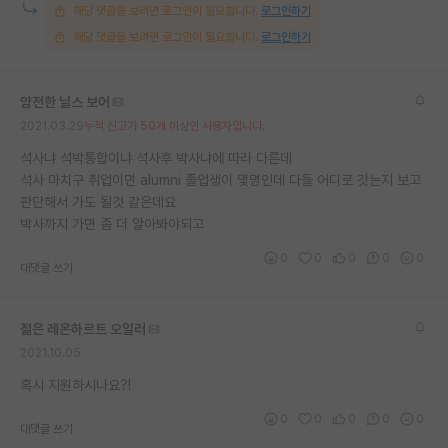
해당 댓글을 보려면 로그인이 필요합니다.
로그인하기
재팬라운지 🌸
해당 댓글을 보려면 로그인이 필요합니다.
로그인하기
얌전한 닐스 보어
2021.03.29
누적 신고가 50개 이상인 사용자입니다.
석사냐 석박통합이냐 석사후 박사냐에 따라 다른데
석사 마치구 취업이면 alumni 졸업생이 몇명인데 다들 어디로 갓는지 보고
판단해서 가도 될것 같은데요
박사까지 가면 좀 더 알아봐야되고
0
0
0
0
0
대댓글 쓰기
젊은 레온하르트 오일러
2021.10.05
혹시 지원하시나요?!
0
0
0
0
0
대댓글 쓰기