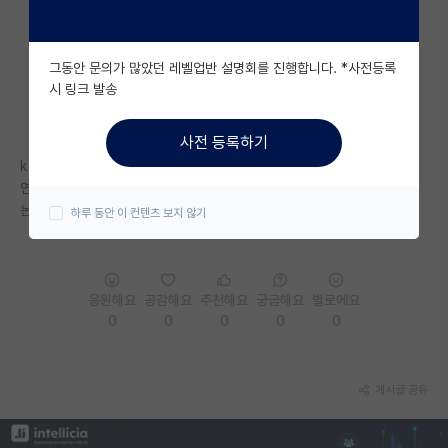
자유 게시판(아무개랩)
그동안 문의가 많았던 레벨업반 설명회를 진행합니다. *사전등록
미국 유학 게시판
시 링크 발송
미국 대학원 합격 후기 게시판
사전 등록하기
대학원생 모집 게시판
k 대학교 화공생명공학과 합성생물학연구하시는ㅇㅁㄱ교수님어떤가용??
연구실 분위기 측면과 교수님 인성 측면에서요!!
대학원 합격 후기 게시판
논문은 꾸준히 잘 나오는 것 같더라구요!!
하루 동안 이 컨텐츠 보지 않기
연구실(PI) 홍보 게시판
석박사 채용 정보 게시판
응원해요
공감해요
추천해요
궁금해요
별로에요
임용 정보 게시판
0
0
0
0
0
학부 인턴 게시판
게시글 공유
취업 게시판
임용 후기 게시판