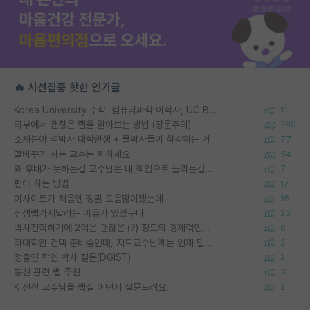
🔥 시선집중 핫한 인기글
Korea University 수학, 컴퓨터과학 이학사, UC Berkeley 산업공학 대학원 공학박사가 되는 것은 쉽지 않겠죠?
11
외부에서 괜찮은 랩을 알아보는 방법 (장문주의)
280
소재분야 석박사 대학원생 + 물박사들이 착각하는 거
77
말바꾸기 하는 교수는 피하세요
54
왜 후배가 못하는걸 교수님은 내 책임으로 돌리는걸까요?
7
편애 하는 방법
17
이사이트가 처음엔 정말 도움많이됐는데
16
신생랩가지말라는 이유가 있었구나
20
박사진학하기에 2억은 괜찮은 (?) 정도의 경제력인가요
8
타대학원 컨텍 준비중인데, 지도교수님께는 언제 말씀드려야 할까요?
2
정출연 학연 박사 질문(DGIST)
2
통신 관련 랩 추천
3
K 전전 교수님들 랩실 어떤지 질문드려요!
2