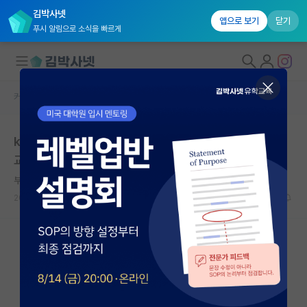
김박사넷
앱으로 보기
닫기
푸시 알림으로 소식을 빠르게
커뮤니티 홈
자유 게시판(아무개랩)
대학원생 모집
k 대학교 화공생명공학과 합성생물학연구하시는 ㅇㅁㄱ
국내대학원 정보
교수님어떤가용
연구실&오픈랩
부지런한 제임스 와트
커뮤니티
2021.03.29
5
3644
커뮤니티 홈
전체글보기
베스트 게시판
IF 명예의전당