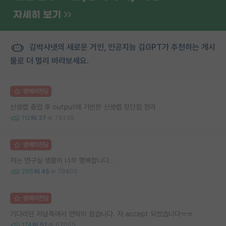
김박사넷의 새로운 거인, 인공지능 김GPT가 추천하는 게시
물로 더 멀리 바라보세요.
명예의전당
신생랩 졸업 후 output에 기반한 신생랩 장단점 정리
112
37
79239
명예의전당
저는 연구실 생활이 너무 행복합니다..
295
45
78800
명예의전당
기다리던 저널측에서 연락이 왔습니다. 저 accept 되었습니다ㅠㅠ
174
52
67055