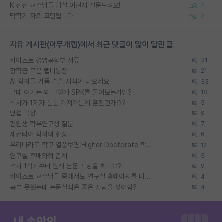
K 전전 교수님들 랩실 어떤지 질문드려요!
2
막학기 자퇴 고민됩니다
2
자유 게시판(아무개랩)에서 최근 댓글이 많이 달린 글
카이스트 경영공학부 서류
31
장학금 모은 랩비통장
21
AI 학회들 거품 슬슬 지적이 나오네요
33
근데 여기는 왜 그렇게 SPK를 물어보는거임?
18
석사가 1저자 논문 가져가는게 흔한건가요?
5
면접 복장
9
편입생 학부연구생 질문
7
세컨티어 학회의 위상
6
우리나라도 학구 열풍보면 Higher Doctorate 학위가 필요하다고 봅니다.
12
연구실 후배와의 관계
5
석사 1학기부터 원래 논문 작성을 하나요?
9
카이스트 교수님들 중에서도 연구실 홈페이지를 마련 안 하신 분들이 계시던데
4
공부 못했는데 논문실적은 좋은 사람을 싫어함?
4