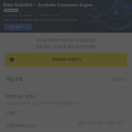
PI 전용 게시판
인문사회 계열 게시판
특수/전문대학원 게시판
카카오 계정과 연동하여 게시글에 달린
반도체/AI 게시판
댓글 알람, 소식등을 빠르게 받아보세요
장학금/장학생 게시판
카카오로 시작하기
학술 정보 게시판
댓글 5개
댓글쓰기
홍보 게시판
커리어
얌전한 닐스 보어
유학교육
2021.03.29
누적 신고가 50개 이상인 사용자입니다.
서울K ?
이벤트
0
0
0
0
0
대댓글 2개
대댓글 쓰기
반도체 아카데미