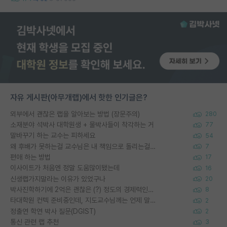
자유 게시판(아무개랩)에서 핫한 인기글은?
외부에서 괜찮은 랩을 알아보는 방법 (장문주의)
280
소재분야 석박사 대학원생 + 물박사들이 착각하는 거
77
말바꾸기 하는 교수는 피하세요
54
왜 후배가 못하는걸 교수님은 내 책임으로 돌리는걸까요?
7
편애 하는 방법
17
이사이트가 처음엔 정말 도움많이됐는데
16
신생랩가지말라는 이유가 있었구나
20
박사진학하기에 2억은 괜찮은 (?) 정도의 경제력인가요
8
타대학원 컨텍 준비중인데, 지도교수님께는 언제 말씀드려야 할까요?
2
정출연 학연 박사 질문(DGIST)
2
통신 관련 랩 추천
3