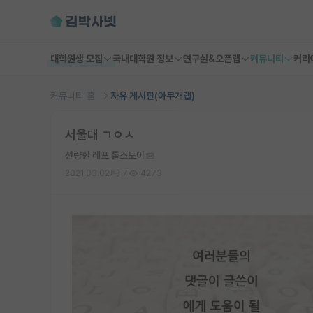
대학원생 모집
국내대학원 정보
연구실&오픈랩
커뮤니티
커리
커뮤니티 홈
자유 게시판(아무개랩)
서울대 ㄱㅇㅅ
선량한 레프 톨스토이
2021.03.02
7
4273