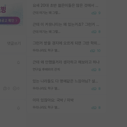
요새 20대 초반 젊은이들은 많은 것에서 가성비를 따지더라고요. 내가 이 정도 인풋을 넣었을 때 그만큼 아웃풋이 나올 것인가? 사실 아웃풋이 인풋 대비 리니어하게 나오지 않는 영역을 시도하기 싫어한다는 느낌입니다.
근데 여기는 왜 그렇게 SPK를 물어보는거임?
9
근데 이 커뮤니티는 왜 있는거죠? 그런거 쉽게 물어볼수있어서 있는거 아닌가요? 그렇게 보기 싫으면 커뮤니티도 하지마시지 그러면
근데 여기는 왜 그렇게 SPK를 물어보는거임?
8
그런거 받을 경지에 오르게 되면 그딴 학위명이 필요없음
댓글쓰기
우리나라도 학구 열풍보면 Higher Doctorate 학위가 필요하다고 봅니다.
10
근데 왜 안했을거라 생각하고 해보라고 하냐
연구실 후배와의 관계
8
있는 나라들도 다 명예같은 느낌아님? 설마 박사끼리 등급나눠서 학위수여하자 같은 헛소리는 아니지? ㅋㅋ
0
0
0
우리나라도 학구 열풍보면 Higher Doctorate 학위가 필요하다고 봅니다.
8
이미 있잖아요: 국박 / 미박
우리나라도 학구 열풍보면 Higher Doctorate 학위가 필요하다고 봅니다.
8