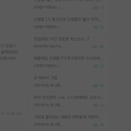
신생랩가지말라는 이유가 있었구나
21
신생랩 1기 출신인데 신생랩은 줠라 무거운 바벨 같은거임. 들면 대박인데 못들면 깔려 죽음. 아무도 알려주지 않는 환경에서 자생해야하지만, 일단 살아남았다면 그 어떤 사람보다 악착같고 생존력 높은 사람으로 거듭날 수 있음
신생랩가지말라는 이유가 있었구나
21
32살에도 이런 질문을 하는군요...?
하고 있습니
박사진학하기에 2억은 괜찮은 (?) 정도의 경제력인가요
30
을 살펴보았는
복불복임 신생랩 1기 최고참이면 교수한테 직접 지도받는 시간이 매우 많음 제대로 된 교수라면 말이지 그게 아니라면 그냥 넌 해방 불가능한 노예 1호에 감점쓰레기통이 되는거고
 이른가여?
신생랩가지말라는 이유가 있었구나
12
걍 애라서 그럼
근데 여기는 왜 그렇게 SPK를 물어보는거임?
16
아직 모르잖아. 나도 그 나이때에는 모르고 평가 받고 안심하고 싶었어.
근데 여기는 왜 그렇게 SPK를 물어보는거임?
21
게시글 공유
그런걸 물어보는 애들은 대학원에 적합하지 않다
근데 여기는 왜 그렇게 SPK를 물어보는거임?
18