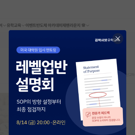
어
유학교육
이벤트
반도체 아카데미
재팬라운지 🌸
스크랩
신고하