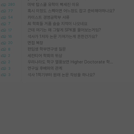
미박 탑스쿨 유학이 빡세진 이유
280
혹시 이정도 스펙이면 어느정도 잡고 준비해야하나요?
77
카이스트 경영공학부 서류
54
AI 학회들 거품 슬슬 지적이 나오네요
7
근데 여기는 왜 그렇게 SPK를 물어보는거임?
17
석사가 1저자 논문 가져가는게 흔한건가요?
16
면접 복장
20
편입생 학부연구생 질문
8
세컨티어 학회의 위상
2
우리나라도 학구 열풍보면 Higher Doctorate 학위가 필요하다고 봅니다.
2
연구실 후배와의 관계
3
석사 1학기부터 원래 논문 작성을 하나요?
3