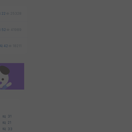
22
25328
52
41989
42
18211
31
21
33