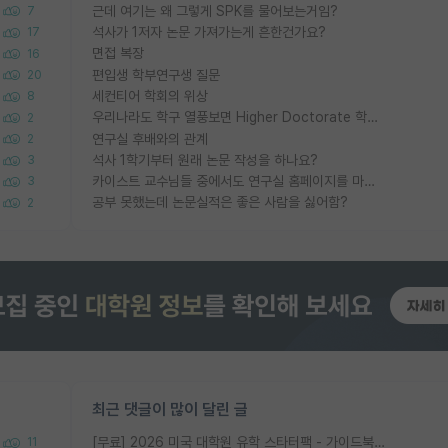
근데 여기는 왜 그렇게 SPK를 물어보는거임?
7
석사가 1저자 논문 가져가는게 흔한건가요?
17
면접 복장
16
편입생 학부연구생 질문
20
세컨티어 학회의 위상
8
우리나라도 학구 열풍보면 Higher Doctorate 학위가 필요하다고 봅니다.
2
연구실 후배와의 관계
2
석사 1학기부터 원래 논문 작성을 하나요?
3
카이스트 교수님들 중에서도 연구실 홈페이지를 마련 안 하신 분들이 계시던데
3
공부 못했는데 논문실적은 좋은 사람을 싫어함?
2
최근 댓글이 많이 달린 글
[무료] 2026 미국 대학원 유학 스타터팩 - 가이드북 & 합격자 컨택메일 템플릿
11