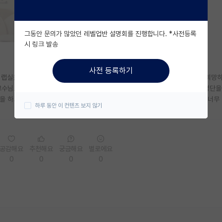
그동안 문의가 많았던 레벨업반 설명회를 진행합니다. *사전등록
시 링크 발송
사전 등록하기
 랩실을 알아보던 중 ㄱㅇㅅ 교수님께서 하시는 연구에 관심이 생겨서 진학을 희망
교수님도 융기원 소속이기도 하시고? 그리고 최근 몇년간 합격자 교수님 배정 명단
을 하고싶은데 그냥 교수님께 메일 드려보는게 제일 빠르겟죠? 지금 칸택하면 너무
하루 동안 이 컨텐츠 보지 않기
공감해요
추천해요
궁금해요
별로에요
0
0
0
0