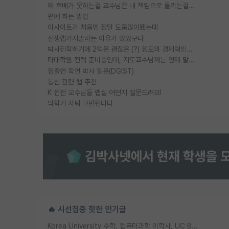
왜 후배가 못하는걸 교수님은 내 책임으로 돌리는걸까요?
편애 하는 방법
이사이트가 처음엔 정말 도움많이됐는데
신생랩가지말라는 이유가 있었구나
박사진학하기에 2억은 괜찮은 (?) 정도의 경제력인가요
타대학원 컨텍 준비중인데, 지도교수님께는 언제 말씀드려야 할까요?
정출연 학연 박사 질문(DGIST)
통신 관련 랩 추천
K 전전 교수님들 랩실 어떤지 질문드려요!
막학기 자퇴 고민됩니다
🔥 시선집중 핫한 인기글
Korea University 수학, 컴퓨터과학 이학사, UC Berkeley 산업공학 대학원 공학박사가 되는 것은 쉽지 않겠죠?