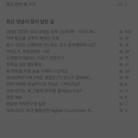
통신 관련 랩 추천
2
최근 댓글이 많이 달린 글
[무료] 2026 미국 대학원 유학 스타터팩 - 가이드북 & 합격자 컨택메일 템플릿
652
미박 탑스쿨 유학이 빡세진 이유
19
혹시 이정도 스펙이면 어느정도 잡고 준비해야하나요?
14
카이스트 경영공학부 서류
29
신생랩가지말라는 이유가 있었구나
18
장학금 모은 랩비통장
21
AI 학회들 거품 슬슬 지적이 나오네요
32
박사진학하기에 2억은 괜찮은 (?) 정도의 경제력인가요
16
SPK 대학원 현실적으로 가능한 스펙인가요?
6
근데 여기는 왜 그렇게 SPK를 물어보는거임?
17
면접 복장
6
편입생 학부연구생 질문
7
우리나라도 학구 열풍보면 Higher Doctorate 학위가 필요하다고 봅니다.
5