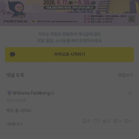
PI 전용 게시판
인문사회 계열 게시판
카카오 계정과 연동하여 게시글에 달린
특수/전문대학원 게시판
댓글 알람, 소식등을 빠르게 받아보세요
반도체/AI 게시판
카카오로 시작하기
장학금/장학생 게시판
학술 정보 게시판
댓글 5개
댓글쓰기
홍보 게시판
Wilhelm Feldberg
커리어
2021.02.09
유학교육
욕심 좀 내려놔
이벤트
0
1
0
0
0
대댓글 쓰기
반도체 아카데미