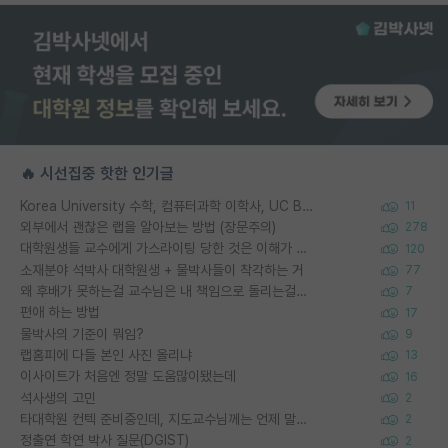
🔥 시선집중 핫한 인기글
Korea University 수학, 컴퓨터과학 이학사, UC Berkeley 산업공학 대학원 공학박사가 되는 것은 쉽지 않겠죠?
11
외부에서 괜찮은 랩을 알아보는 방법 (장문주의)
278
대학원생들 교수에게 가스라이팅 당한 것은 이해가 갑니다. 안타깝네요.
120
소재분야 석박사 대학원생 + 물박사들이 착각하는 거
77
왜 후배가 못하는걸 교수님은 내 책임으로 돌리는걸까요?
7
편애 하는 방법
17
물박사의 기준이 뭐임?
9
랩홈피에 다들 본인 사진 올리냐
13
이사이트가 처음엔 정말 도움많이됐는데
16
석사생의 고민
2
타대학원 컨텍 준비중인데, 지도교수님께는 언제 말씀드려야 할까요?
2
정출연 학연 박사 질문(DGIST)
2