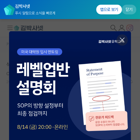
김박사넷
앱으로 보기
닫기
푸시 알림으로 소식을 빠르게
커뮤니티 홈
자유 게시판(아무개랩)
대학원생 모집
석사 2년차
국내대학원 정보
Carl Ferdinand Cori
연구실&오픈랩
2021.02.09
5
4483
커뮤니티
커뮤니티 홈
전체글보기
베스트 게시판
IF 명예의전당