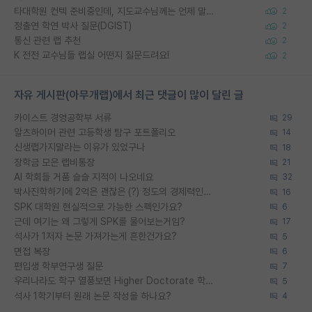
타대학원 컨텍 준비중인데, 지도교수님께는 언제 말씀드려야 할까요?
2
정출연 학연 박사 질문(DGIST)
2
통신 관련 랩 추천
2
K 전전 교수님들 랩실 어떤지 질문드려요!
2
자유 게시판(아무개랩)에서 최근 댓글이 많이 달린 글
카이스트 경영공학부 서류
29
알츠하이머 관련 고등학생 탐구 포트폴리오
14
신생랩가지말라는 이유가 있었구나
18
장학금 모은 랩비통장
21
AI 학회들 거품 슬슬 지적이 나오네요
32
박사진학하기에 2억은 괜찮은 (?) 정도의 경제력인가요
16
SPK 대학원 현실적으로 가능한 스펙인가요?
6
근데 여기는 왜 그렇게 SPK를 물어보는거임?
17
석사가 1저자 논문 가져가는게 흔한건가요?
5
면접 복장
6
편입생 학부연구생 질문
7
우리나라도 학구 열풍보면 Higher Doctorate 학위가 필요하다고 봅니다.
5
석사 1학기부터 원래 논문 작성을 하나요?
4