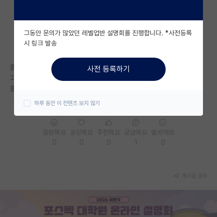
자유 게시판(아무개랩)
그동안 문의가 많았던 레벨업반 설명회를 진행합니다. *사전등록
미국 유학 게시판
시 링크 발송
미국 대학원 합격 후기 게시판
졸업주제 어느정도 잡아서 연구중인데, 막상 좆밥같아 보이는 것도 잘 안되
사전 등록하기
대학원생 모집 게시판
고 좀 더 깊이 있는 거 해보려니깐 교수님이 석사 3년하고싶냐고 그러고..
졸업이 가능한 것일까
대학원 합격 후기 게시판
하루 동안 이 컨텐츠 보지 않기
연구실(PI) 홍보 게시판
응원해요
공감해요
추천해요
궁금해요
별로에요
석박사 채용 정보 게시판
0
0
0
1
0
임용 정보 게시판
학부 인턴 게시판
게시글 공유
취업 게시판
임용 후기 게시판