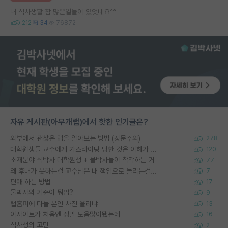
내 석사생활 참 많은일들이 있엇네요^^
212
34
76872
자유 게시판(아무개랩)에서 핫한 인기글은?
외부에서 괜찮은 랩을 알아보는 방법 (장문주의)
278
대학원생들 교수에게 가스라이팅 당한 것은 이해가 갑니다. 안타깝네요.
120
소재분야 석박사 대학원생 + 물박사들이 착각하는 거
77
왜 후배가 못하는걸 교수님은 내 책임으로 돌리는걸까요?
7
편애 하는 방법
17
물박사의 기준이 뭐임?
9
랩홈피에 다들 본인 사진 올리냐
13
이사이트가 처음엔 정말 도움많이됐는데
16
석사생의 고민
2