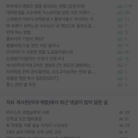
외부에서 괜찮은 랩을 알아보는 방법 (장문주의)
278
대학원생들 교수에게 가스라이팅 당한 것은 이해가 갑니다. 안타깝네요.
120
소재분야 석박사 대학원생 + 물박사들이 착각하는 거
77
왜 후배가 못하는걸 교수님은 내 책임으로 돌리는걸까요?
7
편애 하는 방법
17
물박사의 기준이 뭐임?
9
랩홈피에 다들 본인 사진 올리냐
13
이사이트가 처음엔 정말 도움많이됐는데
16
신생랩가지말라는 이유가 있었구나
19
박사진학하기에 2억은 괜찮은 (?) 정도의 경제력인가요
7
타대학원 컨텍 준비중인데, 지도교수님께는 언제 말씀드려야 할까요?
2
정출연 학연 박사 질문(DGIST)
2
통신 관련 랩 추천
3
자유 게시판(아무개랩)에서 최근 댓글이 많이 달린 글
카이스트 경영공학부 서류
29
장학금 모은 랩비통장
21
AI 학회들 거품 슬슬 지적이 나오네요
33
YKH 공대 대학원 진학 관련 고민
4