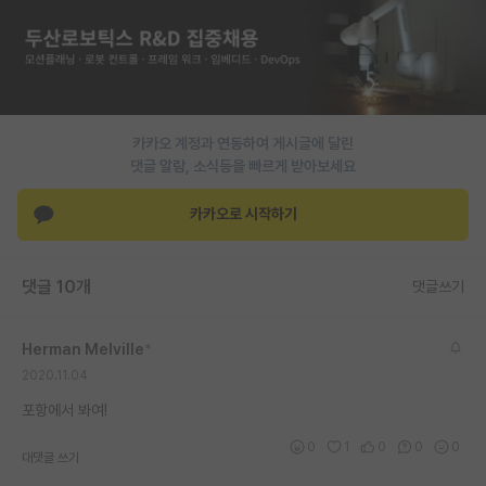
PI 전용 게시판
인문사회 계열 게시판
특수/전문대학원 게시판
카카오 계정과 연동하여 게시글에 달린
반도체/AI 게시판
댓글 알람, 소식등을 빠르게 받아보세요
장학금/장학생 게시판
카카오로 시작하기
학술 정보 게시판
댓글 10개
댓글쓰기
홍보 게시판
커리어
Herman Melville
*
2020.11.04
유학교육
포항에서 봐여!
이벤트
0
1
0
0
0
대댓글 쓰기
반도체 아카데미