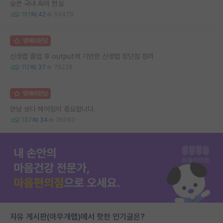
슬픈 국내 AI의 현실
151
42
59478
명예의전당
신생랩 졸업 후 output에 기반한 신생랩 장단점 정리
112
37
79228
명예의전당
만남 보다 헤어짐이 중요합니다.
137
34
26093
자유 게시판(아무개랩)에서 핫한 인기글은?