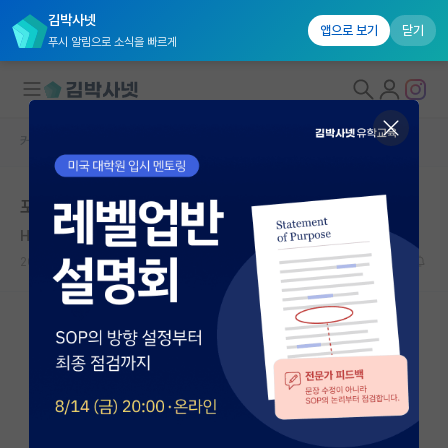
김박사넷
앱으로 보기
닫기
푸시 알림으로 소식을 빠르게
커뮤니티 홈
자유 게시판(아무개랩)
대학원생 모집
포스텍 신소재 면접 보고 온 분들 계신가요
국내대학원 정보
Hieronymus Bosch
연구실&오픈랩
2020.11.04
10
8270
커뮤니티
커뮤니티 홈
전체글보기
베스트 게시판
IF 명예의전당