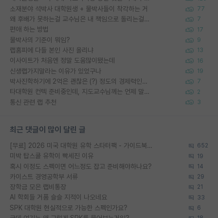
소재분야 석박사 대학원생 + 물박사들이 착각하는 거
77
왜 후배가 못하는걸 교수님은 내 책임으로 돌리는걸까요?
7
편애 하는 방법
17
물박사의 기준이 뭐임?
9
랩홈피에 다들 본인 사진 올리냐
13
이사이트가 처음엔 정말 도움많이됐는데
16
신생랩가지말라는 이유가 있었구나
19
박사진학하기에 2억은 괜찮은 (?) 정도의 경제력인가요
7
타대학원 컨텍 준비중인데, 지도교수님께는 언제 말씀드려야 할까요?
2
통신 관련 랩 추천
3
최근 댓글이 많이 달린 글
[무료] 2026 미국 대학원 유학 스타터팩 - 가이드북 & 합격자 컨택메일 템플릿
652
미박 탑스쿨 유학이 빡세진 이유
19
혹시 이정도 스펙이면 어느정도 잡고 준비해야하나요?
14
카이스트 경영공학부 서류
29
장학금 모은 랩비통장
21
AI 학회들 거품 슬슬 지적이 나오네요
33
SPK 대학원 현실적으로 가능한 스펙인가요?
6