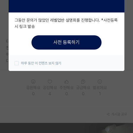
자유 게시판(아무개랩)
그동안 문의가 많았던 레벨업반 설명회를 진행합니다. *사전등록
미국 유학 게시판
시 링크 발송
미국 대학원 합격 후기 게시판
다들 잘 보신 것 같나요..?
사전 등록하기
대학원생 모집 게시판
전 좀 망쳐서 아직 계속 불안해하고 있습니다ㅠ
어쩌피 보고 온거 이제 신경 떨치고 공부해야겠지요
대학원 합격 후기 게시판
다 내년에 포항에서 뵜으면 좋겠네요!! 화이팅입니다..!!
하루 동안 이 컨텐츠 보지 않기
연구실(PI) 홍보 게시판
석박사 채용 정보 게시판
응원해요
공감해요
추천해요
궁금해요
별로에요
0
4
0
0
1
임용 정보 게시판
학부 인턴 게시판
게시글 공유
취업 게시판
임용 후기 게시판