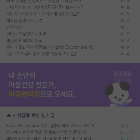
SPK 대학원 현실적으로 가능한 스펙인가요?
6
근데 여기는 왜 그렇게 SPK를 물어보는거임?
18
석사가 1저자 논문 가져가는게 흔한건가요?
5
대학원 합격구조 관련
4
면접 복장
7
편입생 학부연구생 질문
7
세컨티어 학회의 위상
4
우리나라도 학구 열풍보면 Higher Doctorate 학위가 필요하다고 봅니다.
9
석사 1학기부터 원래 논문 작성을 하나요?
4
🔥 시선집중 핫한 인기글
Korea University 수학, 컴퓨터과학 이학사, UC Berkeley 산업공학 대학원 공학박사가 되는 것은 쉽지 않겠죠?
11
외부에서 괜찮은 랩을 알아보는 방법 (장문주의)
278
대학원생들 교수에게 가스라이팅 당한 것은 이해가 갑니다. 안타깝네요.
120