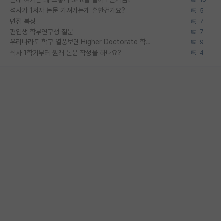
근데 여기는 왜 그렇게 SPK를 물어보는거임?
18
석사가 1저자 논문 가져가는게 흔한건가요?
5
면접 복장
7
편입생 학부연구생 질문
7
우리나라도 학구 열풍보면 Higher Doctorate 학위가 필요하다고 봅니다.
9
석사 1학기부터 원래 논문 작성을 하나요?
4