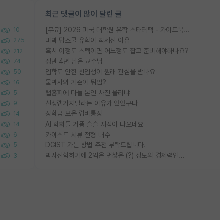
최근 댓글이 많이 달린 글
[무료] 2026 미국 대학원 유학 스타터팩 - 가이드북 & 합격자 컨택메일 템플릿
10
미박 탑스쿨 유학이 빡세진 이유
275
혹시 이정도 스펙이면 어느정도 잡고 준비해야하나요?
212
정년 4년 남은 교수님
74
입학도 안한 신입생이 원래 관심을 받나요
50
물박사의 기준이 뭐임?
16
랩홈피에 다들 본인 사진 올리냐
5
신생랩가지말라는 이유가 있었구나
9
장학금 모은 랩비통장
14
AI 학회들 거품 슬슬 지적이 나오네요
14
카이스트 서류 전형 배수
6
DGIST 가는 방법 추천 부탁드립니다.
5
박사진학하기에 2억은 괜찮은 (?) 정도의 경제력인가요
3