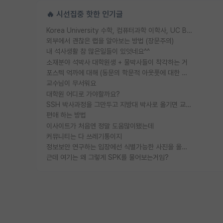
🔥 시선집중 핫한 인기글
Korea University 수학, 컴퓨터과학 이학사, UC Berkeley 산업공학 대학원 공학박사가 되는 것은 쉽지 않겠죠?
외부에서 괜찮은 랩을 알아보는 방법 (장문주의)
내 석사생활 참 많은일들이 있엇네요^^
소재분야 석박사 대학원생 + 물박사들이 착각하는 거
포스텍 억까에 대해 (동문의 학문적 아웃풋에 대한 반박)
교수님이 무서워요
대학원 어디로 가야할까요?
SSH 박사과정을 그만두고 지방대 박사로 옮기면 교수의 꿈은 끝일까요?
편애 하는 방법
이사이트가 처음엔 정말 도움많이됐는데
커뮤니티는 다 쓰레기통이지
정보보안 연구하는 입장에선 식별가능한 사진을 올리는건 비추이긴함
근데 여기는 왜 그렇게 SPK를 물어보는거임?