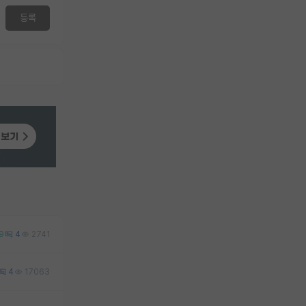
등록
9
4
2741
4
17063