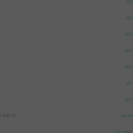
2
을 배웁니다
89
308