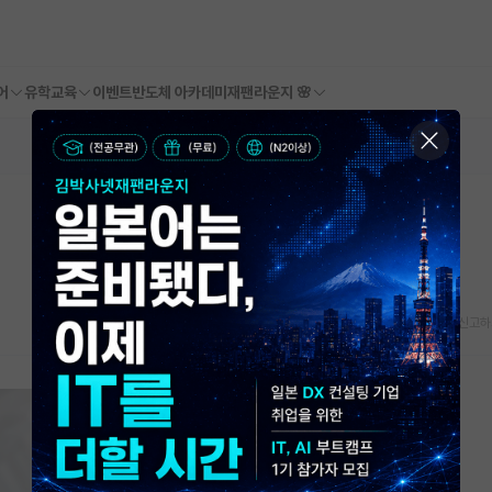
어
유학교육
이벤트
반도체 아카데미
재팬라운지 🌸
스크랩
신고하