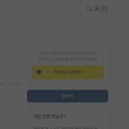
카카오 계정과 연동하여 게시글에 달린
댓글 알람, 소식등을 빠르게 받아보세요
카카오로 시작하기
기
댓글 알람
글쓰기
가장 핫한 댓글은?
서당개 개 ㅅㄲ도 3년이면 풍월 읊는데 박사 5년 이상 대리고 있으면서 물된건 교수 탓 맞는ㄱ게 거기가 서당이 아니란 소리임