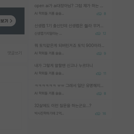
open ai가 ai대장아님? 그럼 쟤가 하는 말이 다 맞겠네
AI 학회들 거품 슬슬 지적이 나오네요
8
신생랩 1기 출신인데 신생랩은 줠라 무거운 바벨 같은거임. 들면 대박인데 못들면 깔려 죽음. 아무도 알려주지 않는 환경에서 자생해야하지만, 일단 살아남았다면 그 어떤 사람보다 악착같고 생존력 높은 사람으로 거듭날 수 있음
신생랩가지말라는 이유가 있었구나
12
뭐 토익같은게 되버린거죠 토익 900이라고 영어잘하는건 아닙니다만 잘하는사람은 다 900을 넘는 그런
댓글쓰기
AI 학회들 거품 슬슬 지적이 나오네요
9
내가 그렇게 말할땐 신고나 누르더니
AI 학회들 거품 슬슬 지적이 나오네요
11
ㅋㅋㅋㅋㅋㅋ ㅠㅠ 그래서 일단 유명해지는게 중요한거같습니다
AI 학회들 거품 슬슬 지적이 나오네요
8
32살에도 이런 질문을 하는군요...?
박사진학하기에 2억은 괜찮은 (?) 정도의 경제력인가요
16