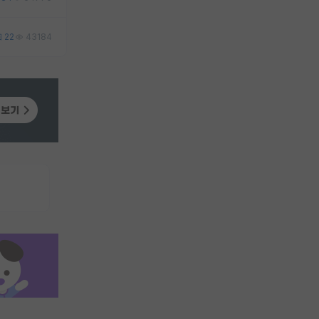
22
43184