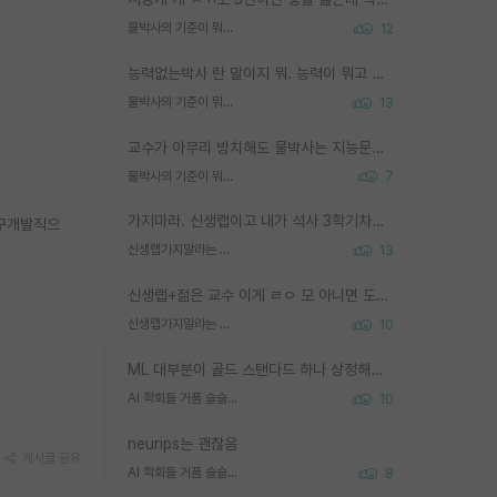
물박사의 기준이 뭐임?
12
능력없는박사 란 말이지 뭐. 능력이 뭐고 능력이 있다는게 뭔지는 사람마다 기준이 다르니까 얘기해봐야 서로 자기 기준만 얘기해서 논쟁이 끝이 안나고. 주위에서 능력있고 야심있는 신입생이 교수가 유의미한 피드백을 아예 안주면서 제대로된 과제에 참여해볼 기회도 제공하지 않고 잡일 뺑뺑이만 돌려서 맨날 단순작업만 하면서 밤새다가 눈빛이 점점 죽어가는걸 본 사람은 물박사는 교수탓이라고 하고, 교수는 이것저것 알려도 주고 기회도 주고 사수 동기 붙여주면서 어떻게든 끌고가려고 하는데 본인이 매일 뺀질거리면서 출근 하는둥마는둥 하다가 기껏 와서도 폰이나 쳐다보다가 실험 망치고 저녁약속있어서 먼저 가볼게요~ 하는걸 본 사람은 물박사는 본인탓이라고 함.
물박사의 기준이 뭐임?
13
교수가 아무리 방치해도 물박사는 지능문제고 본인 의지 문제임. 만물 교수탓 하는 애들이 이상한거임.
물박사의 기준이 뭐임?
7
가지마라. 신생랩이고 내가 석사 3학기차인데 최고참인데 나도 아무것도 모르는데 교수가 후배들 왜 논문 교육 안시키냐. 논문 왜 안 써오냐 닦달한다
연구개발직으
신생랩가지말라는 이유가 있었구나
13
신생랩+젊은 교수 이게 ㄹㅇ 모 아니면 도인듯.
신생랩가지말라는 이유가 있었구나
10
ML 대부분이 골드 스탠다드 하나 상정해놓고 (벤치마크 데이터셋이 여러 개면 여러 개 상정) 그거 얼마나 잘 맞추나 싸움임 가끔 번뜩이는 설계 철학을 보여주는 논문들도 있지만 대부분 그거 성적 얼마나 더 올리느라에 혈안이 되어 있는 측면이 잇음
AI 학회들 거품 슬슬 지적이 나오네요
10
neurips는 괜찮음
게시글 공유
AI 학회들 거품 슬슬 지적이 나오네요
8