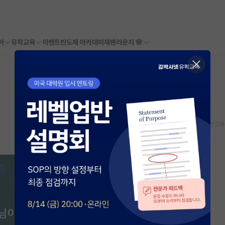
어
유학교육
이벤트
반도체 아카데미
재팬라운지 🌸
스크랩
신고하