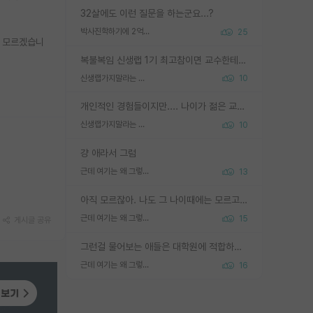
32살에도 이런 질문을 하는군요...?
박사진학하기에 2억은 괜찮은 (?) 정도의 경제력인가요
25
지 모르겠습니
복불복임 신생랩 1기 최고참이면 교수한테 직접 지도받는 시간이 매우 많음 제대로 된 교수라면 말이지 그게 아니라면 그냥 넌 해방 불가능한 노예 1호에 감점쓰레기통이 되는거고
신생랩가지말라는 이유가 있었구나
10
개인적인 경험들이지만.... 나이가 젊은 교수일수록 꼰대라는 가면을 쓴 채로 무례함을 행동하는 경우가 거의 90% 정도였음. 나이가 어린데 다른 또래들과 달리 명예, 권력, 재력까지 얻었으니 세상 다 가진 기분이겠지. 오히러 나이 든 교수들이 행동과 말을 더 조심하시더라.
신생랩가지말라는 이유가 있었구나
10
걍 애라서 그럼
근데 여기는 왜 그렇게 SPK를 물어보는거임?
13
아직 모르잖아. 나도 그 나이때에는 모르고 평가 받고 안심하고 싶었어.
근데 여기는 왜 그렇게 SPK를 물어보는거임?
15
게시글 공유
그런걸 물어보는 애들은 대학원에 적합하지 않다
근데 여기는 왜 그렇게 SPK를 물어보는거임?
16