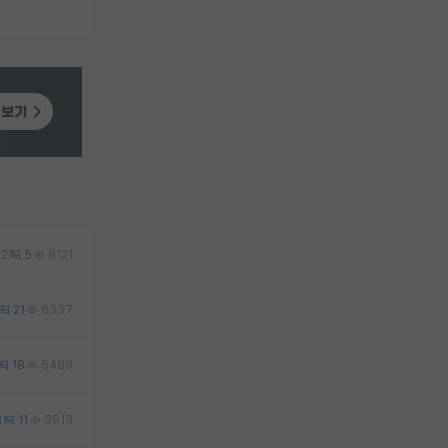
2
5
8121
21
6337
18
5489
1
11
3913