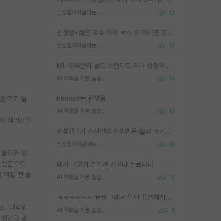
신생랩가지말라는 이유가 있었구나
19
신생랩+젊은 교수 이게 ㄹㅇ 모 아니면 도인듯.
신생랩가지말라는 이유가 있었구나
17
ML 대부분이 골드 스탠다드 하나 상정해놓고 (벤치마크 데이터셋이 여러 개면 여러 개 상정) 그거 얼마나 잘 맞추나 싸움임 가끔 번뜩이는 설계 철학을 보여주는 논문들도 있지만 대부분 그거 성적 얼마나 더 올리느라에 혈안이 되어 있는 측면이 잇음
AI 학회들 거품 슬슬 지적이 나오네요
14
neurips는 괜찮음
지원으로 설
AI 학회들 거품 슬슬 지적이 나오네요
10
같아 책임감을
신생랩 1기 출신인데 신생랩은 줠라 무거운 바벨 같은거임. 들면 대박인데 못들면 깔려 죽음. 아무도 알려주지 않는 환경에서 자생해야하지만, 일단 살아남았다면 그 어떤 사람보다 악착같고 생존력 높은 사람으로 거듭날 수 있음
신생랩가지말라는 이유가 있었구나
19
 올라와 있
은 용돈으로
내가 그렇게 말할땐 신고나 누르더니
 며칠 전 졸
AI 학회들 거품 슬슬 지적이 나오네요
12
ㅋㅋㅋㅋㅋㅋ ㅠㅠ 그래서 일단 유명해지는게 중요한거같습니다
.. 대학원
AI 학회들 거품 슬슬 지적이 나오네요
9
 튀라고 말