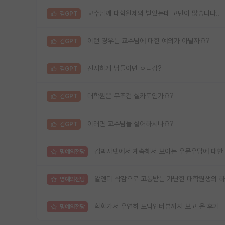
교수님께 대학원제의 받았는데 고민이 많습니다..
김GPT
이런 경우는 교수님에 대한 예의가 아닐까요?
김GPT
진지하게 님들이면 ㅇㄷ감?
김GPT
대학원은 무조건 설카포인가요?
김GPT
이러면 교수님들 싫어하시나요?
김GPT
김박사넷에서 계속해서 보이는 우문우답에 대한
명예의전당
알앤디 삭감으로 고통받는 가난한 대학원생의 
명예의전당
학회가서 우연히 포닥인터뷰까지 보고 온 후기
명예의전당