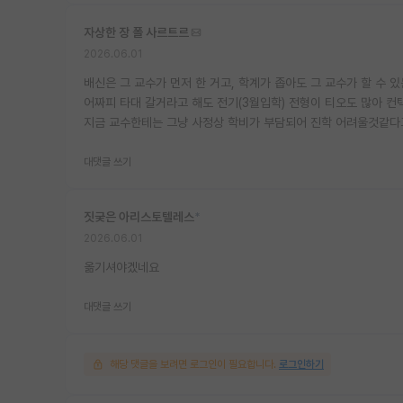
자상한 장 폴 사르트르
2026.06.01
배신은 그 교수가 먼저 한 거고, 학계가 좁아도 그 교수가 할 수 
어짜피 타대 갈거라고 해도 전기(3월입학) 전형이 티오도 많아 컨택
지금 교수한테는 그냥 사정상 학비가 부담되어 진학 어려울것같다
대댓글 쓰기
짓궂은 아리스토텔레스
*
2026.06.01
옮기셔야겠네요
대댓글 쓰기
해당 댓글을 보려면 로그인이 필요합니다.
로그인하기