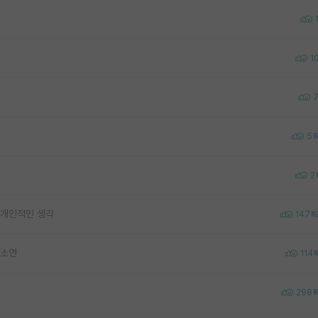
1
5
2
 개인적인 생각
147
하소연
114
298