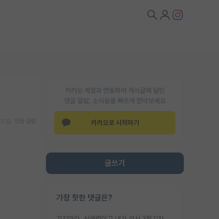
카카오 계정과 연동하여 게시글에 달린
댓글 알람, 소식등을 빠르게 받아보세요
기
댓글 알람
카카오로 시작하기
글쓰기
가장 핫한 댓글은?
가지마라. 신생랩이고 내가 석사 3학기차인데 최고참인데 나도 아무것도 모르는데 교수가 후배들 왜 논문 교육 안시키냐. 논문 왜 안 써오냐 닦달한다