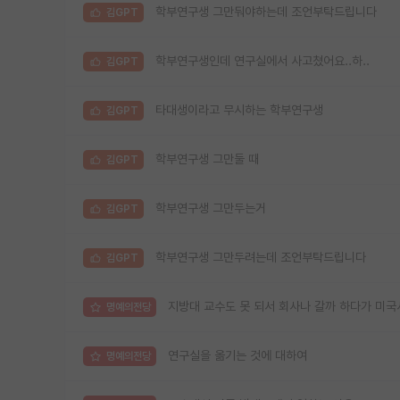
학부연구생 그만둬야하는데 조언부탁드립니다
김GPT
학부연구생인데 연구실에서 사고쳤어요..하..
김GPT
타대생이라고 무시하는 학부연구생
김GPT
학부연구생 그만둘 때
김GPT
학부연구생 그만두는거
김GPT
학부연구생 그만두려는데 조언부탁드립니다
김GPT
지방대 교수도 못 되서 회사나 갈까 하다가 미국
명예의전당
연구실을 옮기는 것에 대하여
명예의전당