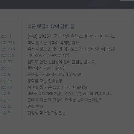
최근 댓글이 많이 달린 글
[무료] 2026 미국 대학원 유학 스타터팩 - 가이드북 & 합격자 컨택메일 템플릿
11
미박 탑스쿨 유학이 빡세진 이유
276
혹시 이정도 스펙이면 어느정도 잡고 준비해야하나요?
275
카이스트 경영공학부 서류
120
입학도 안한 신입생이 원래 관심을 받나요
77
물박사의 기준이 뭐임?
7
신생랩가지말라는 이유가 있었구나
9
장학금 모은 랩비통장
16
AI 학회들 거품 슬슬 지적이 나오네요
13
박사진학하기에 2억은 괜찮은 (?) 정도의 경제력인가요
2
근데 여기는 왜 그렇게 SPK를 물어보는거임?
2
면접 복장
2
편입생 학부연구생 질문
2