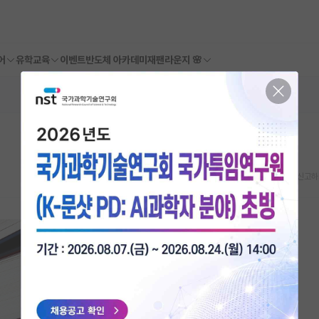
어
유학교육
이벤트
반도체 아카데미
재팬라운지 🌸
스크랩
신고하