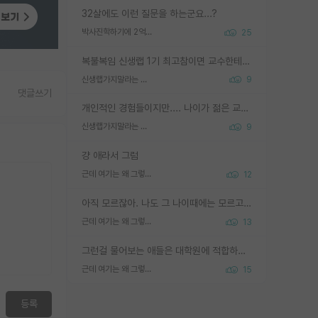
32살에도 이런 질문을 하는군요...?
박사진학하기에 2억은 괜찮은 (?) 정도의 경제력인가요
25
복불복임 신생랩 1기 최고참이면 교수한테 직접 지도받는 시간이 매우 많음 제대로 된 교수라면 말이지 그게 아니라면 그냥 넌 해방 불가능한 노예 1호에 감점쓰레기통이 되는거고
신생랩가지말라는 이유가 있었구나
9
댓글쓰기
개인적인 경험들이지만.... 나이가 젊은 교수일수록 꼰대라는 가면을 쓴 채로 무례함을 행동하는 경우가 거의 90% 정도였음. 나이가 어린데 다른 또래들과 달리 명예, 권력, 재력까지 얻었으니 세상 다 가진 기분이겠지. 오히러 나이 든 교수들이 행동과 말을 더 조심하시더라.
신생랩가지말라는 이유가 있었구나
9
걍 애라서 그럼
근데 여기는 왜 그렇게 SPK를 물어보는거임?
12
아직 모르잖아. 나도 그 나이때에는 모르고 평가 받고 안심하고 싶었어.
근데 여기는 왜 그렇게 SPK를 물어보는거임?
13
그런걸 물어보는 애들은 대학원에 적합하지 않다
근데 여기는 왜 그렇게 SPK를 물어보는거임?
15
등록