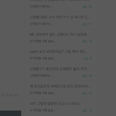
신생랩가지말라는 이유가 있었구나
19
신생랩+젊은 교수 이게 ㄹㅇ 모 아니면 도인듯.
신생랩가지말라는 이유가 있었구나
17
ML 대부분이 골드 스탠다드 하나 상정해놓고 (벤치마크 데이터셋이 여러 개면 여러 개 상정) 그거 얼마나 잘 맞추나 싸움임 가끔 번뜩이는 설계 철학을 보여주는 논문들도 있지만 대부분 그거 성적 얼마나 더 올리느라에 혈안이 되어 있는 측면이 잇음
AI 학회들 거품 슬슬 지적이 나오네요
13
open ai가 ai대장아님? 그럼 쟤가 하는 말이 다 맞겠네
AI 학회들 거품 슬슬 지적이 나오네요
8
신생랩 1기 출신인데 신생랩은 줠라 무거운 바벨 같은거임. 들면 대박인데 못들면 깔려 죽음. 아무도 알려주지 않는 환경에서 자생해야하지만, 일단 살아남았다면 그 어떤 사람보다 악착같고 생존력 높은 사람으로 거듭날 수 있음
신생랩가지말라는 이유가 있었구나
19
뭐 토익같은게 되버린거죠 토익 900이라고 영어잘하는건 아닙니다만 잘하는사람은 다 900을 넘는 그런
AI 학회들 거품 슬슬 지적이 나오네요
10
게시글 공유
내가 그렇게 말할땐 신고나 누르더니
AI 학회들 거품 슬슬 지적이 나오네요
12