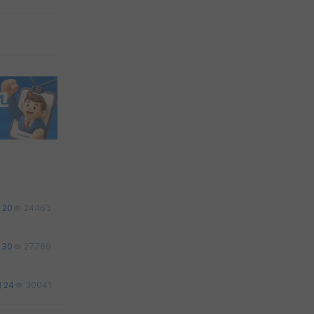
20
24463
30
27769
24
30041