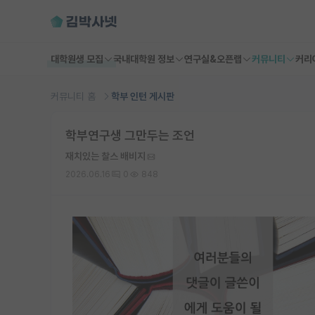
대학원생 모집
국내대학원 정보
연구실&오픈랩
커뮤니티
커리
커뮤니티 홈
학부 인턴 게시판
학부연구생 그만두는 조언
재치있는 찰스 배비지
2026.06.16
0
848