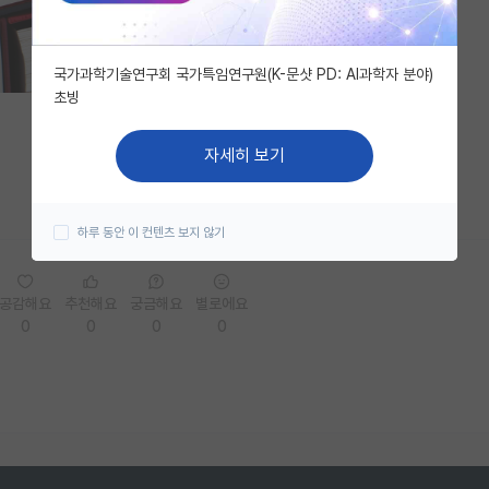
국가과학기술연구회 국가특임연구원(K-문샷 PD: AI과학자 분야)
초빙
자세히 보기
하루 동안 이 컨텐츠 보지 않기
공감해요
추천해요
궁금해요
별로에요
0
0
0
0