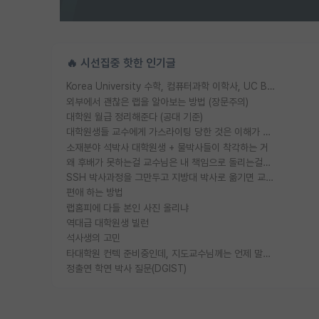
🔥 시선집중 핫한 인기글
Korea University 수학, 컴퓨터과학 이학사, UC Berkeley 산업공학 대학원 공학박사가 되는 것은 쉽지 않겠죠?
외부에서 괜찮은 랩을 알아보는 방법 (장문주의)
대학원 월급 정리해준다 (공대 기준)
대학원생들 교수에게 가스라이팅 당한 것은 이해가 갑니다. 안타깝네요.
소재분야 석박사 대학원생 + 물박사들이 착각하는 거
왜 후배가 못하는걸 교수님은 내 책임으로 돌리는걸까요?
SSH 박사과정을 그만두고 지방대 박사로 옮기면 교수의 꿈은 끝일까요?
편애 하는 방법
랩홈피에 다들 본인 사진 올리냐
역대급 대학원생 빌런
석사생의 고민
타대학원 컨텍 준비중인데, 지도교수님께는 언제 말씀드려야 할까요?
정출연 학연 박사 질문(DGIST)