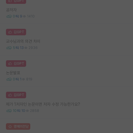
김GPT
공저자
0
9
1410
김GPT
교수님과의 의견 차이
5
13
2936
김GPT
논문발표
0
1
819
김GPT
제가 1저자인 논문이면 저자 수정 가능한가요?
10
10
2858
명예의전당