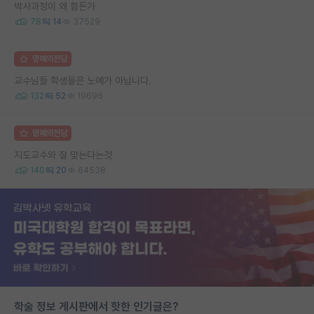
박사과정이 왜 힘든가
78
14
37529
명예의전당
교수님들 학생들은 노예가 아닙니다.
132
52
19696
명예의전당
지도교수와 잘 맞는다는것
140
20
64538
학술 정보 게시판에서 핫한 인기글은?