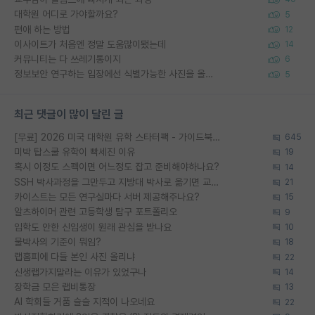
대학원 어디로 가야할까요?
5
편애 하는 방법
12
이사이트가 처음엔 정말 도움많이됐는데
14
커뮤니티는 다 쓰레기통이지
6
정보보안 연구하는 입장에선 식별가능한 사진을 올리는건 비추이긴함
5
최근 댓글이 많이 달린 글
[무료] 2026 미국 대학원 유학 스타터팩 - 가이드북 & 합격자 컨택메일 템플릿
645
미박 탑스쿨 유학이 빡세진 이유
19
혹시 이정도 스펙이면 어느정도 잡고 준비해야하나요?
14
SSH 박사과정을 그만두고 지방대 박사로 옮기면 교수의 꿈은 끝일까요?
21
카이스트는 모든 연구실마다 서버 제공해주나요?
15
알츠하이머 관련 고등학생 탐구 포트폴리오
9
입학도 안한 신입생이 원래 관심을 받나요
10
물박사의 기준이 뭐임?
18
랩홈피에 다들 본인 사진 올리냐
22
신생랩가지말라는 이유가 있었구나
14
장학금 모은 랩비통장
13
AI 학회들 거품 슬슬 지적이 나오네요
22