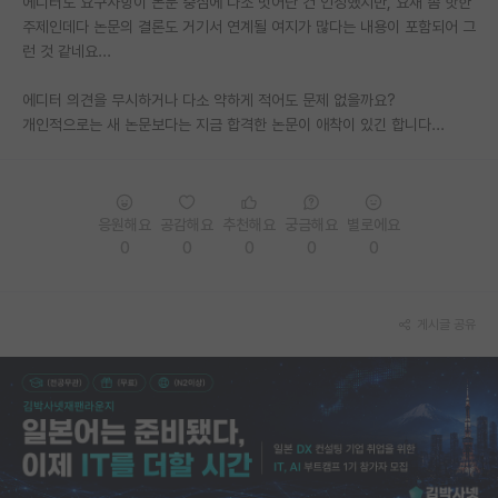
에디터도 요구사항이 논문 중심에 다소 벗어난 건 인정했지만, 요새 좀 핫한
주제인데다 논문의 결론도 거기서 연계될 여지가 많다는 내용이 포함되어 그
PI 전용 게시판
런 것 같네요...
인문사회 계열 게시판
에디터 의견을 무시하거나 다소 약하게 적어도 문제 없을까요?
특수/전문대학원 게시판
개인적으로는 새 논문보다는 지금 합격한 논문이 애착이 있긴 합니다...
반도체/AI 게시판
장학금/장학생 게시판
응원해요
공감해요
추천해요
궁금해요
별로에요
0
0
0
0
0
학술 정보 게시판
홍보 게시판
게시글 공유
커리어
유학교육
이벤트
반도체 아카데미