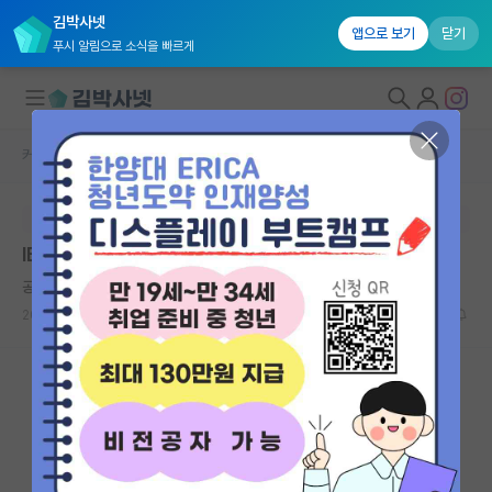
김박사넷
앱으로 보기
닫기
푸시 알림으로 소식을 빠르게
커뮤니티 홈
학술 정보 게시판
대학원생 모집
본문이 수정되지 않는 박제글입니다.
국내대학원 정보
IEEE Access 게재 확정 해보신분 있나요??
연구실&오픈랩
공허한 프리모 레비
*
커뮤니티
2026.01.19
2
1425
커뮤니티 홈
전체글보기
베스트 게시판
IF 명예의전당