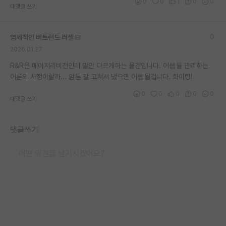
0
0
1
0
0
대댓글 쓰기
염세적인 버트런드 러셀
2026.01.27
R&R은 메이저리비전인데 말만 다르게하는 물건입니다. 어쎕률 관리하는
어른의 사정이랄까... 암튼 잘 고쳐서 냈으면 어쎕될겁니다. 화이팅!
0
0
0
0
0
대댓글 쓰기
댓글쓰기