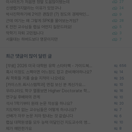
이사이트가 처음엔 정말 도움많이됐는데
27
신생랩가지말라는 이유가 있었구나
24
박사진학하기에 2억은 괜찮은 (?) 정도의 경제력인가요
9
근데 여기는 왜 그렇게 SPK를 물어보는거임?
28
K 전전 교수님들 랩실 어떤지 질문드려요!
5
막학기 자퇴 고민됩니다
3
서울대는 하버드보다 명문이지만
7
최근 댓글이 많이 달린 글
[무료] 2026 미국 대학원 유학 스타터팩 - 가이드북 & 합격자 컨택메일 템플릿
656
혹시 이정도 스펙이면 어느정도 잡고 준비해야하나요?
14
AI 학회들 거품 슬슬 지적이 나오네요
35
[카이스트 AI시스템학과] 면접 보신 분 계신가요...
10
우리나라도 학구 열풍보면 Higher Doctorate 학위가 필요하다고 봅니다.
16
연구실 후배와의 관계
10
석사 1학기부터 원래 논문 작성을 하나요?
20
지도력이 없는 교수님들은 어떻게 하시나요?
7
선배가 자꾸 논문 저자 탐내는 것 같습니다
6
랩실 대학원생들 모두 능력 미달인건 지도교수의 영향 아닌가?
10
제가 예민한가요
8