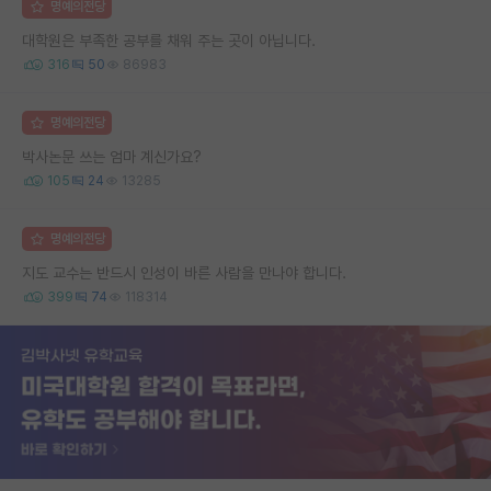
명예의전당
대학원은 부족한 공부를 채워 주는 곳이 아닙니다.
316
50
86983
명예의전당
박사논문 쓰는 엄마 계신가요?
105
24
13285
명예의전당
지도 교수는 반드시 인성이 바른 사람을 만나야 합니다.
399
74
118314