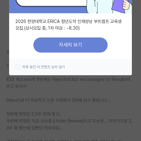
자유 게시판(아무개랩)
2026 한양대학교 ERICA 청년도약 인재양성 부트캠프 교육생
미국 유학 게시판
모집 (상시모집 중, 1차 마감 : ~8.30)
미국 대학원 합격 후기 게시판
자세히 보기
대학원생 모집 게시판
순수 인공지능이나 LLM 까지는 아니고
대학원 합격 후기 게시판
인공지능 응용 / LLM 응용해서 기계공학과 연계한 테마인데...
하루 동안 이 컨텐츠 보지 않기
연구실(PI) 홍보 게시판
IEEE Access에 첫번째는 Rejected but encouraged to Resubmit
권고 받아서
석박사 채용 정보 게시판
Rebuttal 다 작성하고 논문 수정해서 2번째 심사 중입니다...
임용 정보 게시판
학부 인턴 게시판
첫번째 판정은 2,3주 만에 왔고,
두번째 판정은 지금 심사중 (Under Reivew)라고 뜨는데... 마찬가지로 2,
취업 게시판
3주 쯤 됐는데 답변이 안오네요...
임용 후기 게시판