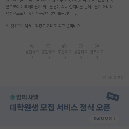
경험해보신 분 있으면 자세한 과정이나, 앞으로의 예측 부탁드립니다.
앞으로의 예측이라는게 뭐...논문이 되냐 안되냐를 물어보는게 아니라,
PI 전용 게시판
행정적으로 어떻게 되는건지 물어보는겁니다..
인문사회 계열 게시판
제 첫 SCIE 라서...걱정도 기대도 되고 떨리네요
특수/전문대학원 게시판
반도체/AI 게시판
응원해요
공감해요
추천해요
궁금해요
별로에요
장학금/장학생 게시판
1
0
0
0
0
학술 정보 게시판
홍보 게시판
게시글 공유
커리어
유학교육
이벤트
반도체 아카데미