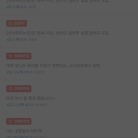
[석사학위논문]만 18세 이상, 온라인 심리학 실험 참여자 모집
0
0
1418
김GPT
[석사학위논문]만 18세 이상, 온라인 심리학 실험 참여자 모집
0
0
1496
명예의전당
대략 보니까 워라밸 주제가 핫한데요. 교수입장에서 보면,
124
53
19701
명예의전당
미국 박사 퀄 통과 했습니다ㅠ
232
43
32400
명예의전당
나는 포항살이 대만족
160
82
63443