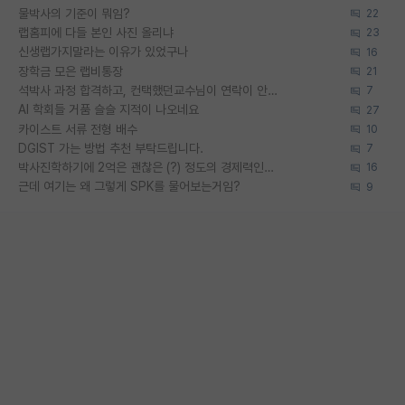
물박사의 기준이 뭐임?
22
랩홈피에 다들 본인 사진 올리냐
23
신생랩가지말라는 이유가 있었구나
16
장학금 모은 랩비통장
21
석박사 과정 합격하고, 컨택했던교수님이 연락이 안됩니다...
7
AI 학회들 거품 슬슬 지적이 나오네요
27
카이스트 서류 전형 배수
10
DGIST 가는 방법 추천 부탁드립니다.
7
박사진학하기에 2억은 괜찮은 (?) 정도의 경제력인가요
16
근데 여기는 왜 그렇게 SPK를 물어보는거임?
9