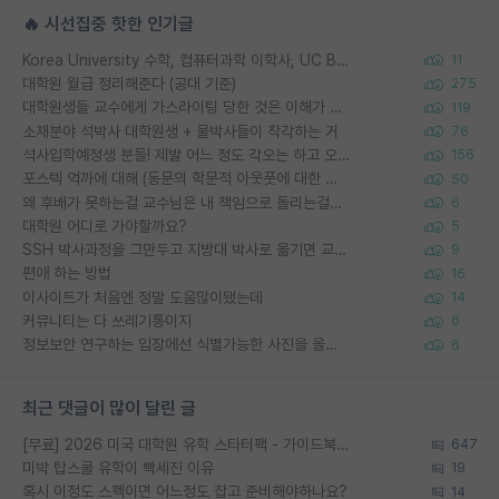
🔥 시선집중 핫한 인기글
Korea University 수학, 컴퓨터과학 이학사, UC Berkeley 산업공학 대학원 공학박사가 되는 것은 쉽지 않겠죠?
11
대학원 월급 정리해준다 (공대 기준)
275
대학원생들 교수에게 가스라이팅 당한 것은 이해가 갑니다. 안타깝네요.
119
소재분야 석박사 대학원생 + 물박사들이 착각하는 거
76
석사입학예정생 분들! 제발 어느 정도 각오는 하고 오세요.
156
포스텍 억까에 대해 (동문의 학문적 아웃풋에 대한 반박)
50
왜 후배가 못하는걸 교수님은 내 책임으로 돌리는걸까요?
6
대학원 어디로 가야할까요?
5
SSH 박사과정을 그만두고 지방대 박사로 옮기면 교수의 꿈은 끝일까요?
9
편애 하는 방법
16
이사이트가 처음엔 정말 도움많이됐는데
14
커뮤니티는 다 쓰레기통이지
6
정보보안 연구하는 입장에선 식별가능한 사진을 올리는건 비추이긴함
6
최근 댓글이 많이 달린 글
[무료] 2026 미국 대학원 유학 스타터팩 - 가이드북 & 합격자 컨택메일 템플릿
647
미박 탑스쿨 유학이 빡세진 이유
19
혹시 이정도 스펙이면 어느정도 잡고 준비해야하나요?
14