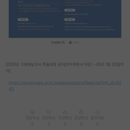
PI 전용 게시판
인문사회 계열 게시판
특수/전문대학원 게시판
반도체/AI 게시판
장학금/장학생 게시판
2026년 고용패널조사 학술대회 공지(연구계획서 마감: ~26년 1월 30일까
학술 정보 게시판
지)
홍보 게시판
https://survey.keis.or.kr/madang/notice/Read.jsp?ntt_id=60
40
커리어
유학교육
이벤트
응원해요
공감해요
추천해요
궁금해요
별로에요
0
0
0
0
0
반도체 아카데미