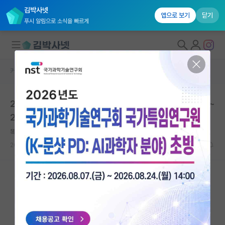
김박사넷
앱으로 보기
닫기
푸시 알림으로 소식을 빠르게
커뮤니티 홈
학술 정보 게시판
대학원생 모집
2026년 고용패널조사 학술대회 공지(연구계획서 마감: ~
국내대학원 정보
26년 1월 30일까지)
연구실&오픈랩
똑똑한 카를 가우스
커뮤니티
2026.01.05
0
1093
커뮤니티 홈
전체글보기
베스트 게시판
IF 명예의전당